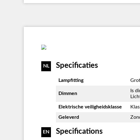
Specificaties
NL
Lampfitting
Grot
Is d
Dimmen
Lich
Elektrische veiligheidsklasse
Klas
Geleverd
Zond
Specifications
EN