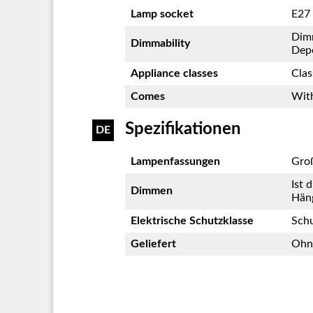
Lamp socket
E27 
Dim
Dimmability
Dep
Appliance classes
Clas
Comes
With
Spezifikationen
DE
Lampenfassungen
Gro
Ist 
Dimmen
Häng
Elektrische Schutzklasse
Schu
Geliefert
Ohne