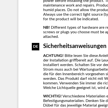
power before installing the product. 
maintenance work and repairs. Product
humid places. Do not allow the produc
Always use the correct light source (
for the product will be indicated.
NB!
Different types of hardware are r
screws or plugs you choose must be ap
attached.
Sicherheitsanweisungen
DE
ACHTUNG!
Bitte lesen Sie diese Anl
der Installation griffbereit auf. Die L
installiert werden. Schalten Sie vor d
Strom muss auch bei Wartungsarbeite
die für den Innenbereich vorgesehen 
werden. Das Produkt darf nicht mit W
kommen. Verwenden Sie immer die rich
Welche Lichtquelle geeignet ist, wird
WICHTIG!
Verschiedene Materialien e
Befestigungsmaterialien. Denken Sie 
Dübel für das jeweilige Material geeig