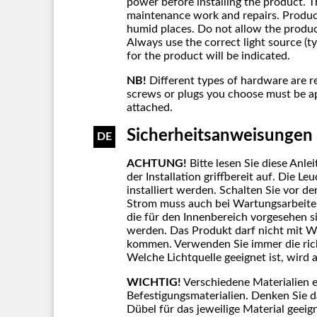
power before installing the product. 
maintenance work and repairs. Product
humid places. Do not allow the produc
Always use the correct light source (
for the product will be indicated.
NB!
Different types of hardware are r
screws or plugs you choose must be ap
attached.
Sicherheitsanweisungen
DE
ACHTUNG!
Bitte lesen Sie diese Anl
der Installation griffbereit auf. Die L
installiert werden. Schalten Sie vor d
Strom muss auch bei Wartungsarbeite
die für den Innenbereich vorgesehen 
werden. Das Produkt darf nicht mit W
kommen. Verwenden Sie immer die rich
Welche Lichtquelle geeignet ist, wird
WICHTIG!
Verschiedene Materialien e
Befestigungsmaterialien. Denken Sie 
Dübel für das jeweilige Material geeig