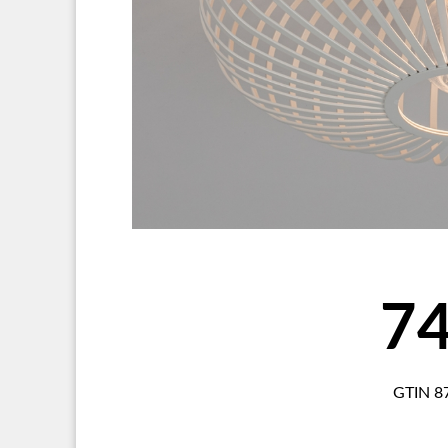
7
GTIN 8