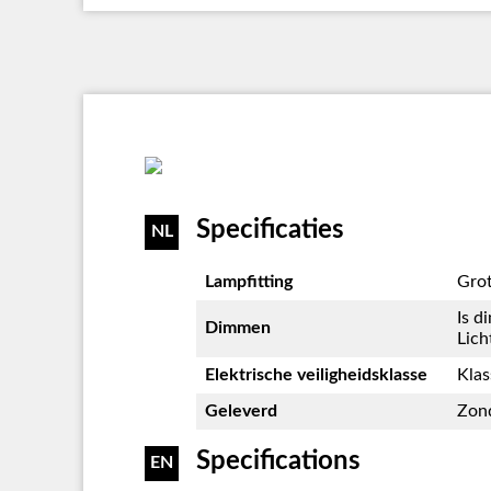
Specificaties
NL
Lampfitting
Grot
Is d
Dimmen
Lich
Elektrische veiligheidsklasse
Klas
Geleverd
Zond
Specifications
EN