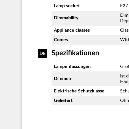
Lamp socket
E27 
Dim
Dimmability
Dep
Appliance classes
Clas
Comes
With
Spezifikationen
DE
Lampenfassungen
Gro
Ist 
Dimmen
Häng
Elektrische Schutzklasse
Schu
Geliefert
Ohne