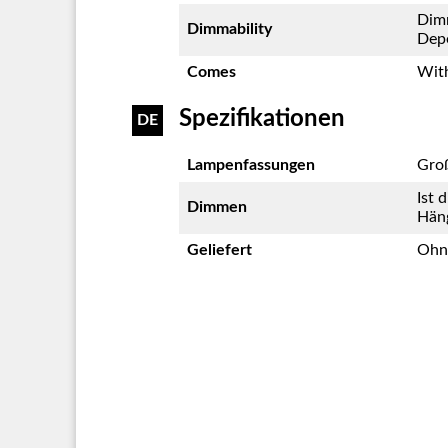
Dim
Dimmability
Dep
Comes
With
Spezifikationen
DE
Lampenfassungen
Gro
Ist 
Dimmen
Häng
Geliefert
Ohne