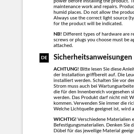
power before installing the product. 
maintenance work and repairs. Product
humid places. Do not allow the produc
Always use the correct light source (
for the product will be indicated.
NB!
Different types of hardware are r
screws or plugs you choose must be ap
attached.
Sicherheitsanweisungen
DE
ACHTUNG!
Bitte lesen Sie diese Anl
der Installation griffbereit auf. Die L
installiert werden. Schalten Sie vor d
Strom muss auch bei Wartungsarbeite
die für den Innenbereich vorgesehen 
werden. Das Produkt darf nicht mit W
kommen. Verwenden Sie immer die rich
Welche Lichtquelle geeignet ist, wird
WICHTIG!
Verschiedene Materialien e
Befestigungsmaterialien. Denken Sie 
Dübel für das jeweilige Material geeig