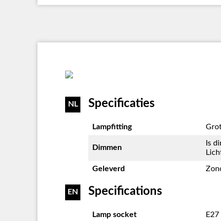
Specificaties
NL
Lampfitting
Grot
Is d
Dimmen
Lich
Geleverd
Zond
Specifications
EN
Lamp socket
E27 