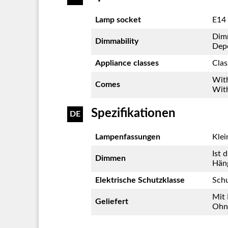
Lamp socket
E14 
Dim
Dimmability
Dep
Appliance classes
Clas
Wit
Comes
With
Spezifikationen
DE
Lampenfassungen
Klei
Ist 
Dimmen
Häng
Elektrische Schutzklasse
Schu
Mit 
Geliefert
Ohne