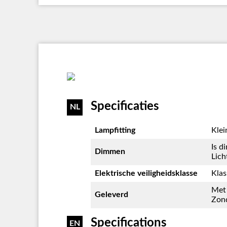
Specificaties
NL
Lampfitting
Klei
Is d
Dimmen
Lich
Elektrische veiligheidsklasse
Klas
Met 
Geleverd
Zond
Specifications
EN