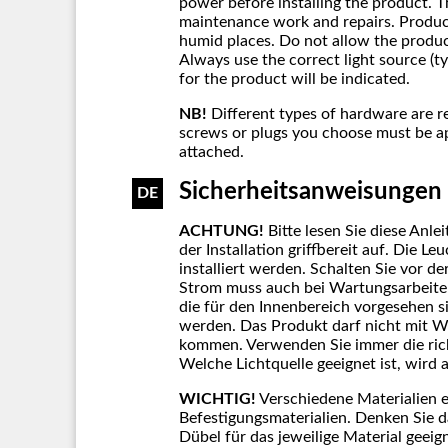
power before installing the product. 
maintenance work and repairs. Product
humid places. Do not allow the produc
Always use the correct light source (
for the product will be indicated.
NB!
Different types of hardware are r
screws or plugs you choose must be ap
attached.
Sicherheitsanweisungen
DE
ACHTUNG!
Bitte lesen Sie diese Anl
der Installation griffbereit auf. Die L
installiert werden. Schalten Sie vor d
Strom muss auch bei Wartungsarbeite
die für den Innenbereich vorgesehen 
werden. Das Produkt darf nicht mit W
kommen. Verwenden Sie immer die rich
Welche Lichtquelle geeignet ist, wird
WICHTIG!
Verschiedene Materialien e
Befestigungsmaterialien. Denken Sie 
Dübel für das jeweilige Material geeig