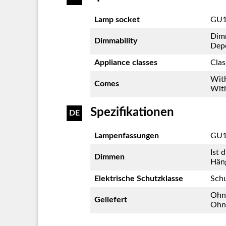
Lamp socket
GU1
Dim
Dimmability
Dep
Appliance classes
Clas
With
Comes
With
Spezifikationen
DE
Lampenfassungen
GU1
Ist 
Dimmen
Häng
Elektrische Schutzklasse
Schu
Ohne
Geliefert
Ohne