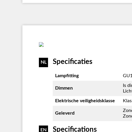
Specificaties
NL
Lampfitting
GU1
Is d
Dimmen
Lich
Elektrische veiligheidsklasse
Klas
Zond
Geleverd
Zond
Specifications
EN