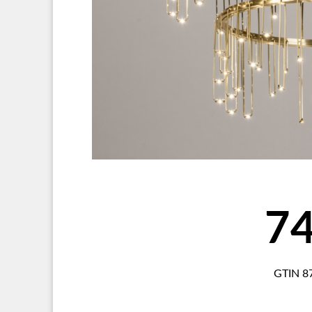
7
GTIN 8