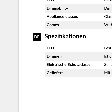
LED
Perm
Dimmability
Dim
Appliance classes
Clas
Comes
With
Spezifikationen
DE
LED
Fest
Dimmen
Ist 
Elektrische Schutzklasse
Schu
Geliefert
Mit 