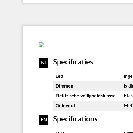
Specificaties
NL
Led
Ing
Dimmen
Is d
Elektrische veiligheidsklasse
Klas
Geleverd
Met 
Specifications
EN