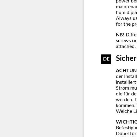
power bef
maintenan
humid pla
Always us
for the pr
NB!
Diffe
screws or
attached.
Siche
DE
ACHTUN
der Instal
installie
Strom mus
die für d
werden. D
kommen. V
Welche Li
WICHTIG
Befestigu
Dübel für