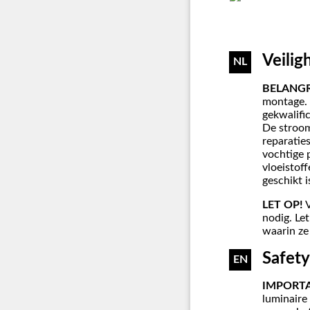
Veilig
NL
BELANGR
montage. 
gekwalific
De stroo
reparatie
vochtige 
vloeistoff
geschikt 
LET OP!
V
nodig. Let
waarin ze
Safety
EN
IMPORT
luminaire 