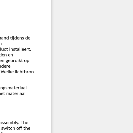
hand tijdens de
n
uct installeert.
den en
en gebruikt op
ndere
. Welke lichtbron
ingsmateriaal
het materiaal
 assembly. The
 switch off the