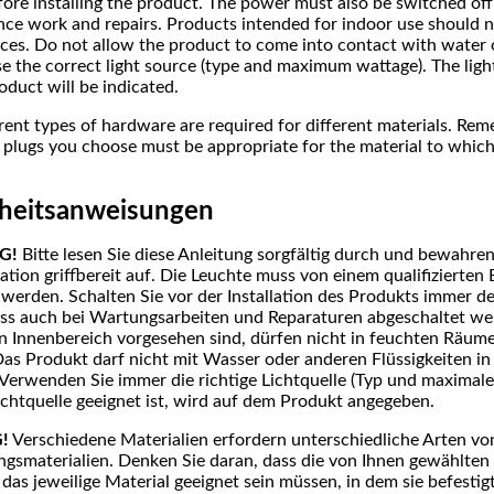
ore installing the product. The power must also be switched off
ce work and repairs. Products intended for indoor use should n
ces. Do not allow the product to come into contact with water o
e the correct light source (type and maximum wattage). The ligh
oduct will be indicated.
rent types of hardware are required for different materials. Re
 plugs you choose must be appropriate for the material to which
rheitsanweisungen
G!
Bitte lesen Sie diese Anleitung sorgfältig durch und bewahre
lation griffbereit auf. Die Leuchte muss von einem qualifizierten 
rt werden. Schalten Sie vor der Installation des Produkts immer 
s auch bei Wartungsarbeiten und Reparaturen abgeschaltet we
en Innenbereich vorgesehen sind, dürfen nicht in feuchten Räu
as Produkt darf nicht mit Wasser oder anderen Flüssigkeiten i
erwenden Sie immer die richtige Lichtquelle (Typ und maximale
chtquelle geeignet ist, wird auf dem Produkt angegeben.
!
Verschiedene Materialien erfordern unterschiedliche Arten vo
ngsmaterialien. Denken Sie daran, dass die von Ihnen gewählte
 das jeweilige Material geeignet sein müssen, in dem sie befestig