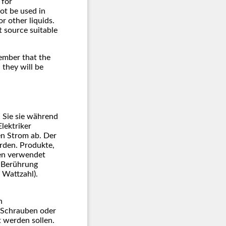
 for
ot be used in
r other liquids.
t source suitable
member that the
 they will be
n Sie sie während
Elektriker
den Strom ab. Der
rden. Produkte,
men verwendet
n Berührung
 Wattzahl).
n
n Schrauben oder
t werden sollen.