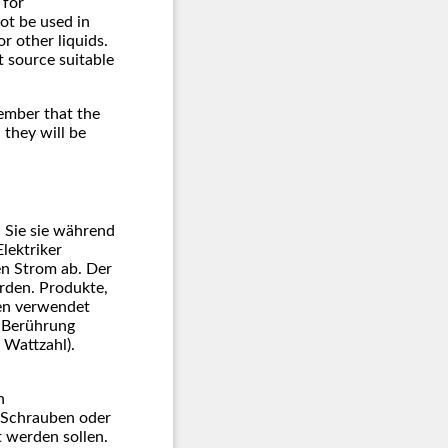
 for
ot be used in
r other liquids.
t source suitable
member that the
 they will be
n Sie sie während
Elektriker
den Strom ab. Der
rden. Produkte,
men verwendet
n Berührung
 Wattzahl).
n
n Schrauben oder
t werden sollen.