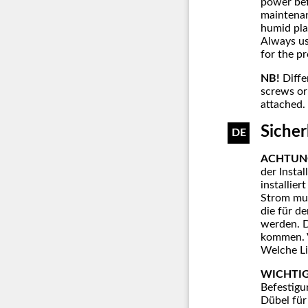
power bef
maintenan
humid pla
Always us
for the pr
NB!
Diffe
screws or
attached.
Siche
DE
ACHTUN
der Instal
installie
Strom mus
die für d
werden. D
kommen. V
Welche Li
WICHTIG
Befestigu
Dübel für