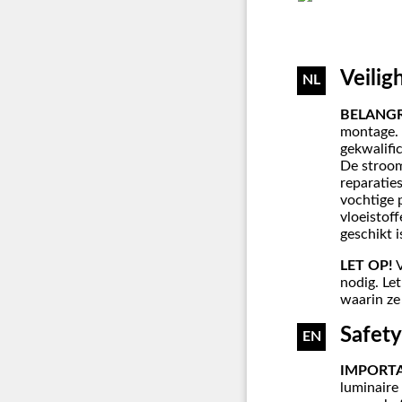
Veilig
NL
BELANGR
montage. 
gekwalific
De stroo
reparatie
vochtige 
vloeistoff
geschikt 
LET OP!
V
nodig. Let
waarin ze
Safety
EN
IMPORT
luminaire 