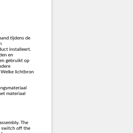
hand tijdens de
n
uct installeert.
den en
en gebruikt op
ndere
. Welke lichtbron
ingsmateriaal
het materiaal
 assembly. The
 switch off the