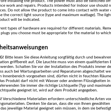
ore installing the product. The power must also be switched off
ce work and repairs. Products intended for indoor use should n
ces. Do not allow the product to come into contact with water o
e the correct light source (type and maximum wattage). The ligh
oduct will be indicated.
rent types of hardware are required for different materials. Re
 plugs you choose must be appropriate for the material to which
rheitsanweisungen
G!
Bitte lesen Sie diese Anleitung sorgfältig durch und bewahre
lation griffbereit auf. Die Leuchte muss von einem qualifizierten 
rt werden. Schalten Sie vor der Installation des Produkts immer 
s auch bei Wartungsarbeiten und Reparaturen abgeschaltet we
en Innenbereich vorgesehen sind, dürfen nicht in feuchten Räu
as Produkt darf nicht mit Wasser oder anderen Flüssigkeiten i
erwenden Sie immer die richtige Lichtquelle (Typ und maximale
chtquelle geeignet ist, wird auf dem Produkt angegeben.
!
Verschiedene Materialien erfordern unterschiedliche Arten vo
ngsmaterialien. Denken Sie daran, dass die von Ihnen gewählte
 das jeweilige Material geeignet sein müssen, in dem sie befestig