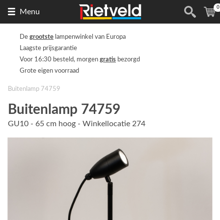
0
Naar
(
Menu
de
homepage
De
grootste
lampenwinkel van Europa
Laagste prijsgarantie
Voor 16:30 besteld, morgen
gratis
bezorgd
Grote eigen voorraad
Buitenlamp 74759
Buitenlamp 74759
GU10 - 65 cm hoog - Winkellocatie 274