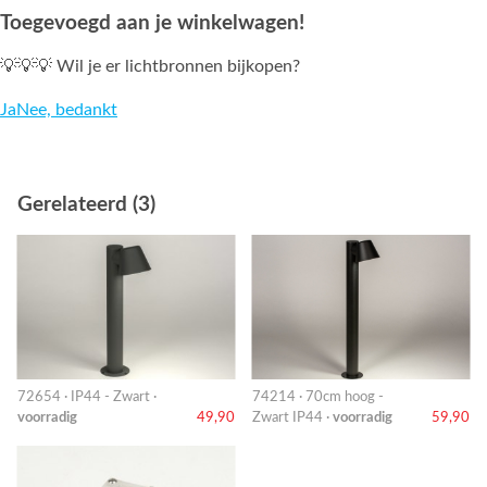
Toegevoegd aan je winkelwagen!
💡💡💡 Wil je er lichtbronnen bijkopen?
Ja
Nee, bedankt
Gerelateerd (3)
72654 · IP44 - Zwart ·
74214 · 70cm hoog -
voorradig
49,90
Zwart IP44 ·
voorradig
59,90