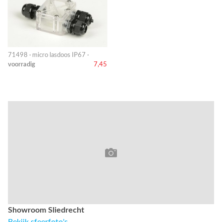
71498 · micro lasdoos IP67 ·
voorradig
7,45
Showroom Sliedrecht
Bekijk sfeerfoto's