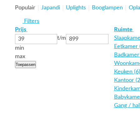
Populair
Japandi
Uplights
Booglampen
Opl
Filters
Prijs
Ruimte
t/m
Slaapkame
Eetkamer 
min
Badkamer 
max
Woonkame
Toepassen
Keuken (6
Kantoor (
Kinderkam
Babykamer
Gang / hal