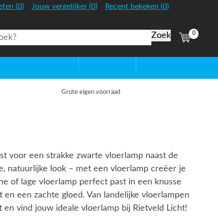
:
:
:
eten
(
0
)
Jouw vergelijker
(
0
)
Recent bekeken
(
0
)
Nederland
0
(
items)
htbronnen
Sale
Blog
Grote eigen voorraad
kiest voor een strakke zwarte vloerlamp naast de
, natuurlijke look – met een vloerlamp creëer je
ne of lage vloerlamp perfect past in een knusse
t en een zachte gloed. Van landelijke vloerlampen
en vind jouw ideale vloerlamp bij Rietveld Licht!