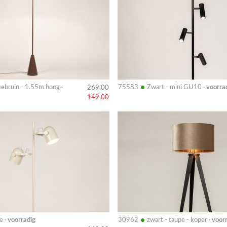
•
iebruin - 1.55m hoog ·
75583
Zwart - mini GU10 ·
voorra
269,00
149,00
Bekijk
details
•
e ·
voorradig
30962
zwart - taupe - koper ·
voor