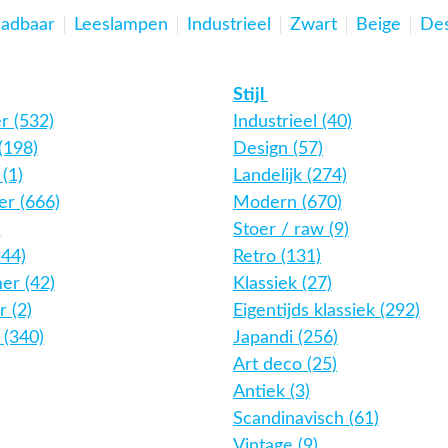
aadbaar
Leeslampen
Industrieel
Zwart
Beige
Des
Stijl
r (532)
Industrieel (40)
(198)
Design (57)
(1)
Landelijk (274)
r (666)
Modern (670)
)
Stoer / raw (9)
244)
Retro (131)
er (42)
Klassiek (27)
 (2)
Eigentijds klassiek (292)
 (340)
Japandi (256)
Art deco (25)
Antiek (3)
Scandinavisch (61)
Vintage (9)