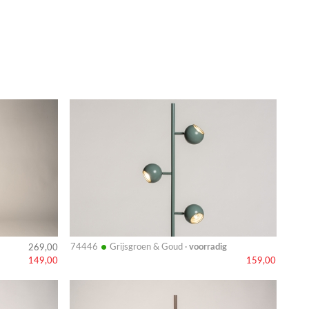
Bekijk
details
•
74446
Grijsgroen & Goud ·
voorradig
269,00
149,00
159,00
Bekijk
details