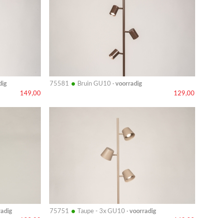
•
dig
75581
Bruin GU10 ·
voorradig
149,00
129,00
Bekijk
details
•
radig
75751
Taupe - 3x GU10 ·
voorradig