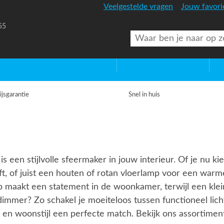
Veelgestelde vragen
Jouw favori
55
uitenverlichting
Diversen
Lic
ijsgarantie
Snel in huis
is een stijlvolle sfeermaker in jouw interieur. Of je nu 
t, of juist een houten of rotan vloerlamp voor een warme
mp maakt een statement in de woonkamer, terwijl een klei
immer? Zo schakel je moeiteloos tussen functioneel lich
 en woonstijl een perfecte match. Bekijk ons assortiment 