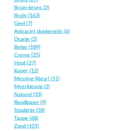
Brons (27)
Bruin-brons (2)
Bruin (163)
Geel (7)
Antraciet donkergrijs (6)
Oranje (2)
Beige (189)
Creme (25)
Hout (27)
Koper (12)
Messing (kleur) (51)
Meerkleurig (2)
Naturel (33)
Roodkoper (9)
Staalgrijs (58)
Taupe (68)
Zand (101)