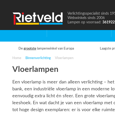
Verlichtingsspecialist sinds 19
Naar
Webwinkels sinds 2006
de
Lampen op voorraad:
361922
homepage
Home
Binnenverlichting
B
De
grootste
lampenwinkel van Europa
Laagste pr
Home
Binnenverlichting
Vloerlampen
Vloerlampen
Een vloerlamp is meer dan alleen verlichting – het 
bank, een industriële vloerlamp in een moderne lof
eenvoudig extra licht én sfeer. Een grote vloerla
leeshoek. En wat dacht je van een vloerlamp met d
tot hoge design exemplaren: er is voor elke ruimte