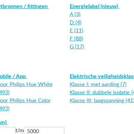
htbronnen / fittingen
Energielabel (nieuw)
A (3)
D (4)
E (11)
F (88)
G (17)
obile / App
Elektrische veiligheidskla
voor Philips Hue White
Klasse I: met aarding (7)
(493)
Klasse II: dubbele isolatie 
oor Philips Hue Color
Klasse III: laagspanning (41
(493)
mm)
t/m