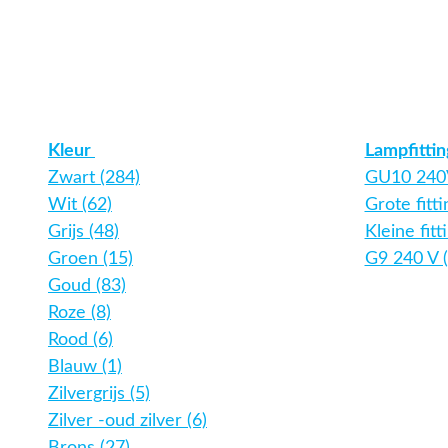
Kleur
Lampfitti
Zwart (284)
GU10 240V
Wit (62)
Grote fitt
Grijs (48)
Kleine fitt
Groen (15)
G9 240 V (
Goud (83)
Roze (8)
Rood (6)
Blauw (1)
Zilvergrijs (5)
Zilver -oud zilver (6)