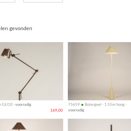
elen gevonden
Bekijk
details
•
n GU10 ·
voorradig
75659
Botergeel - 1.55m hoog ·
voorradig
169,00
Bekijk
details