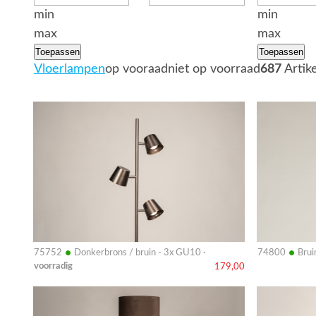
min
min
max
max
Toepassen
Toepassen
Vloerlampen
op vooraad
niet op voorraad
687
Artik
Bekijk
Bekijk
details
details
•
•
75752
Donkerbrons / bruin - 3x GU10 ·
74800
Brui
voorradig
179,00
Bekijk
Bekijk
details
details