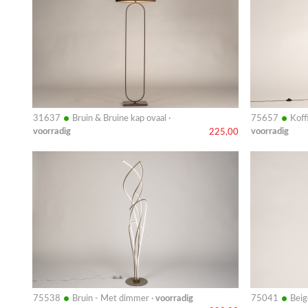
•
•
31637
Bruin & Bruine kap ovaal ·
75657
Koff
voorradig
voorradig
225,00
Bekijk
Bekijk
details
details
•
•
75538
Bruin - Met dimmer ·
voorradig
75041
Beig