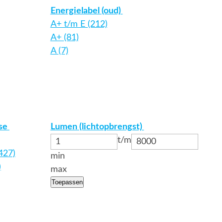
Energielabel (oud)
A+ t/m E (212)
A+ (81)
A (7)
sse
Lumen (lichtopbrengst)
t/m
(427)
min
)
max
Toepassen