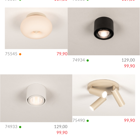
Bekijk
Bekijk
details
details
•
75545
79,90
•
74934
129,00
99,90
Bekijk
Bekijk
details
details
•
75490
99,90
•
74933
129,00
99,90