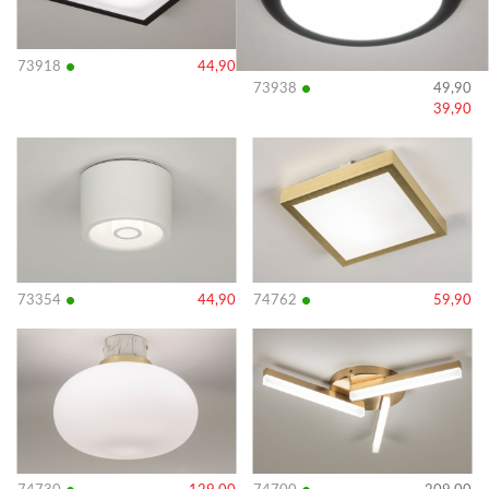
•
73918
44,90
•
73938
49,90
39,90
Bekijk
Bekijk
details
details
•
•
73354
44,90
74762
59,90
Bekijk
Bekijk
details
details