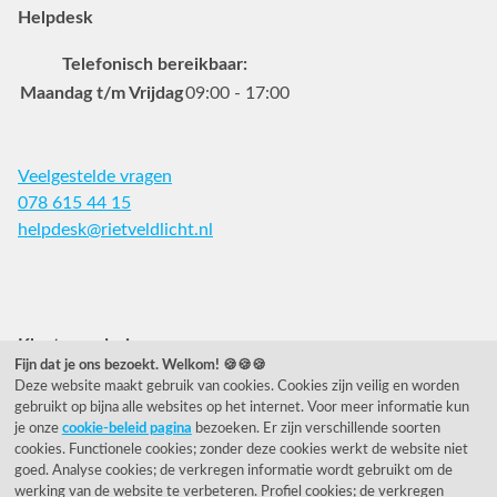
Helpdesk
Telefonisch bereikbaar:
Maandag t/m Vrijdag
09:00 - 17:00
Veelgestelde vragen
078 615 44 15
helpdesk@rietveldlicht.nl
Facebook
Instagram
Pinterest
Klantwaardering
Fijn dat je ons bezoekt. Welkom! 🍪🍪🍪
Deze website maakt gebruik van cookies. Cookies zijn veilig en worden
"Zeer goed" - eKomi.nl
gebruikt op bijna alle websites op het internet. Voor meer informatie kun
je onze
cookie-beleid pagina
bezoeken. Er zijn verschillende soorten
Cijfer: 9.2 (25540 recensies)
cookies. Functionele cookies; zonder deze cookies werkt de website niet
goed. Analyse cookies; de verkregen informatie wordt gebruikt om de
werking van de website te verbeteren. Profiel cookies; de verkregen