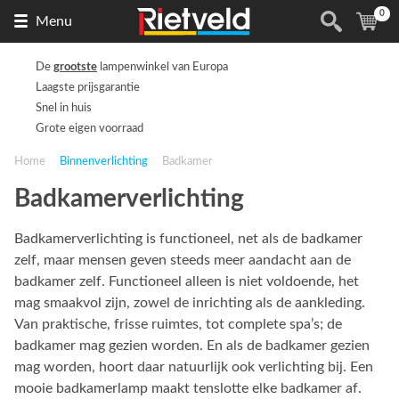
0
Naar
(
ite
Menu
de
homepage
De
grootste
lampenwinkel van Europa
Laagste prijsgarantie
Snel in huis
Grote eigen voorraad
Home
Binnenverlichting
Badkamer
Badkamerverlichting
Badkamerverlichting is functioneel, net als de badkamer
zelf, maar mensen geven steeds meer aandacht aan de
badkamer zelf. Functioneel alleen is niet voldoende, het
mag smaakvol zijn, zowel de inrichting als de aankleding.
Van praktische, frisse ruimtes, tot complete spa’s; de
badkamer mag gezien worden. En als de badkamer gezien
mag worden, hoort daar natuurlijk ook verlichting bij. Een
mooie badkamerlamp maakt tenslotte elke badkamer af.