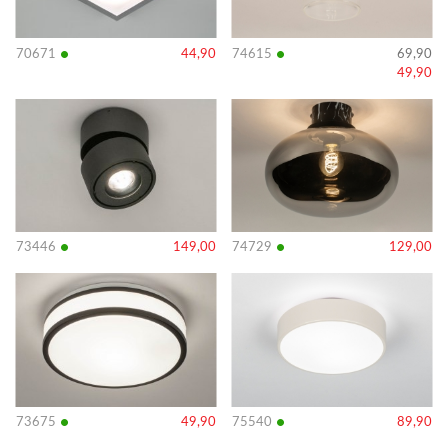
•
•
70671
44,90
74615
69,90
49,90
Bekijk
Bekijk
details
details
•
•
73446
149,00
74729
129,00
Bekijk
Bekijk
details
details
•
•
73675
49,90
75540
89,90