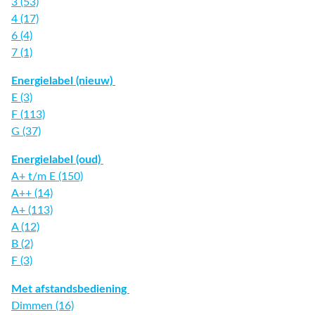
3 (53)
4 (17)
6 (4)
7 (1)
Energielabel (nieuw)
E (3)
F (113)
G (37)
Energielabel (oud)
A+ t/m E (150)
A++ (14)
A+ (113)
A (12)
B (2)
F (3)
Met afstandsbediening
Dimmen (16)