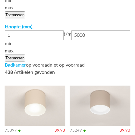
min
max
Toepassen
Hoogte (mm)
t/m
min
max
Toepassen
Badkamer
op vooraad
niet op voorraad
438
Artikelen gevonden
Bekijk
Bekijk
details
details
•
•
75097
39,90
75249
39,90