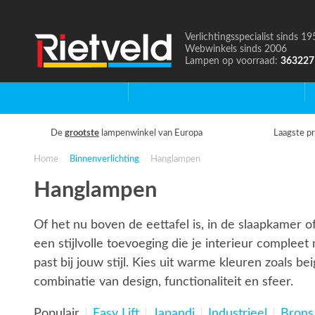
Verlichtingsspecialist sinds 19
Naar
Webwinkels sinds 2006
de
Lampen op voorraad:
363227
homepage
Home
Binnenverlichting
B
De
grootste
lampenwinkel van Europa
Laagste pr
Home
Binnenverlichting
Hanglampen
Hanglampen
Of het nu boven de eettafel is, in de slaapkamer of
een stijlvolle toevoeging die je interieur compleet
past bij jouw stijl. Kies uit warme kleuren zoals b
combinatie van design, functionaliteit en sfeer.
Populair
Easy Lift
Japandi
Industrieel
Brons