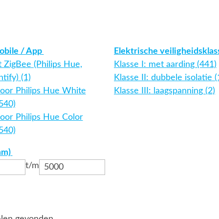
obile / App
Elektrische veiligheidskla
 ZigBee (Philips Hue,
Klasse I: met aarding (441)
tify) (1)
Klasse II: dubbele isolatie 
voor Philips Hue White
Klasse III: laagspanning (2)
(540)
oor Philips Hue Color
(540)
mm)
t/m