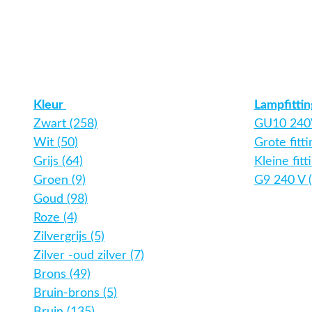
Kleur
Lampfitti
Zwart (258)
GU10 240V
Wit (50)
Grote fitt
Grijs (64)
Kleine fitt
Groen (9)
G9 240 V (
Goud (98)
Roze (4)
Zilvergrijs (5)
Zilver -oud zilver (7)
Brons (49)
Bruin-brons (5)