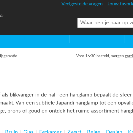
Veelgestelde vragen
Jouw favori
55
uitenverlichting
Diversen
Lic
ijsgarantie
Voor 16:30 besteld, morgen
grati
 als blikvanger in de hal—een hanglamp bepaalt de sfeer i
 maakt. Van een subtiele Japandi hanglamp tot een opvallen
eige, brons of goud en ontdek het ruime assortiment hangl
Bruin
Glas
Eetkamer
Zwart
Beige
Design
K