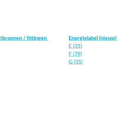
htbronnen / fittingen
Energielabel (nieuw)
E (31)
F (79)
G (31)