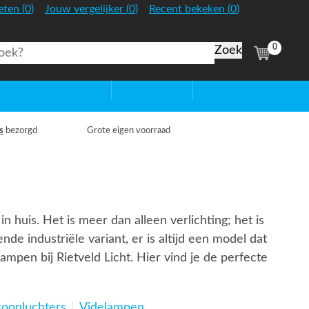
:
:
:
eten
(
0
)
Jouw vergelijker
(
0
)
Recent bekeken
(
0
)
Nederland
0
(
items)
htbronnen
Sale
Blog
s
bezorgd
Grote eigen voorraad
n huis. Het is meer dan alleen verlichting; het is
de industriële variant, er is altijd een model dat
ampen bij Rietveld Licht. Hier vind je de perfecte
roonluchters
Videlampen