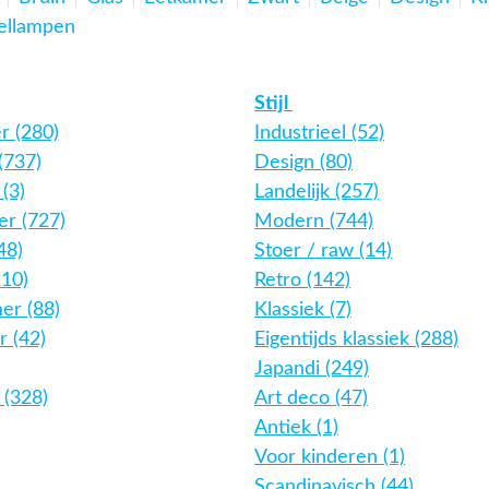
ellampen
Stijl
r (280)
Industrieel (52)
(737)
Design (80)
(3)
Landelijk (257)
r (727)
Modern (744)
48)
Stoer / raw (14)
210)
Retro (142)
er (88)
Klassiek (7)
 (42)
Eigentijds klassiek (288)
Japandi (249)
 (328)
Art deco (47)
Antiek (1)
Voor kinderen (1)
Scandinavisch (44)