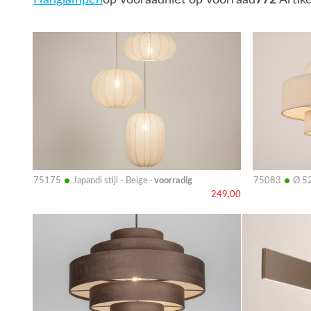
Hanglampen
op vooraad
niet op voorraad
772
Artik
Bekijk
Bekijk
details
details
•
•
75175
Japandi stijl - Beige ·
voorradig
75083
Ø 52
249,00
Bekijk
Bekijk
details
details