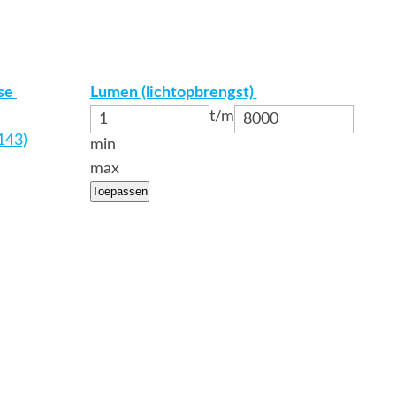
sse
Lumen (lichtopbrengst)
t/m
(143)
min
max
Toepassen