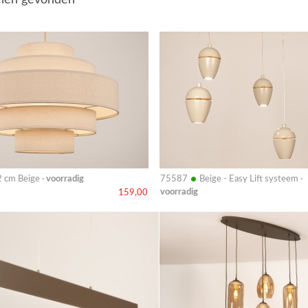
elen gevonden
Bekijk
details
•
 cm Beige ·
voorradig
75587
Beige - Easy Lift systeem ·
voorradig
159,00
Bekijk
details