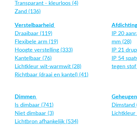
Transparant - kleurloos (4)
Zand (136)
Verstelbaarheid
Afdichtin
Draaibaar (119)
IP 20 aanr
Flexibele arm (19)
mm (28)
Hoogte verstelling (333)
IP 21 drup
Kantelbaar (76)
IP 54 spa
Lichtkleur wit-warmwit (28)
tegen stof 
Richtbaar (draai en kantel) (41)
Dimmen
Geheugen
Is dimbaar (741)
Dimstand 
Niet dimbaar (3)
Lichtkleur 
Lichtbron afhankelijk (534)