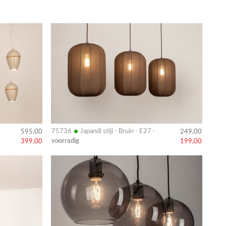
Bekijk
details
•
75736
Japandi stijl - Bruin - E27 ·
595,00
249,00
voorradig
399,00
199,00
Bekijk
details