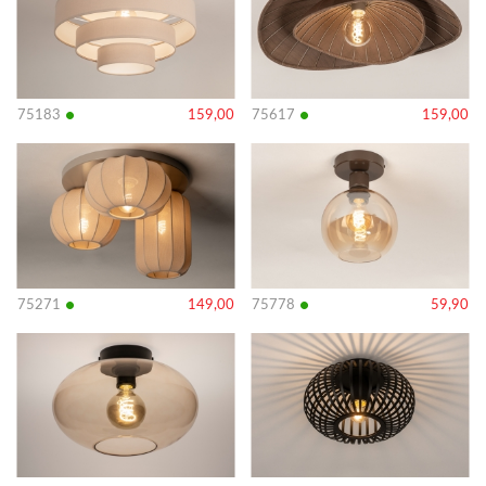
•
•
75183
159,00
75617
159,00
Bekijk
Bekijk
details
details
•
•
75271
149,00
75778
59,90
Bekijk
Bekijk
details
details