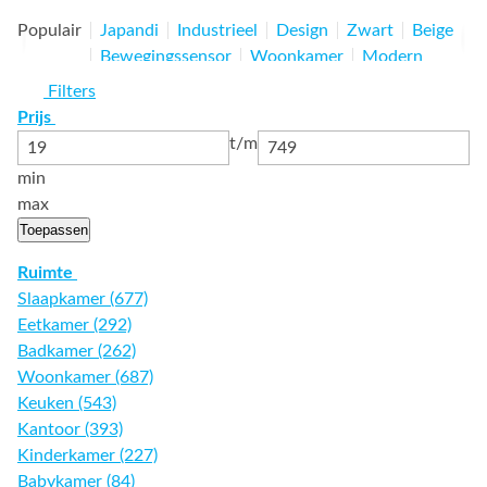
Populair
Japandi
Industrieel
Design
Zwart
Beige
Bewegingssensor
Woonkamer
Modern
Plafonnières
LED
Hout
Brons
Filters
Prijs
t/m
min
max
Toepassen
Ruimte
Slaapkamer (677)
Eetkamer (292)
Badkamer (262)
Woonkamer (687)
Keuken (543)
Kantoor (393)
Kinderkamer (227)
Babykamer (84)