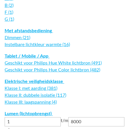
B (2)
F (1)
G (1)
Met afstandsbediening
Dimmen (21)
Instelbare lichtkleur warmte (16)
Tablet / Mobile / App
Geschikt voor Philips Hue White lichtbron (491)
Geschikt voor Philips Hue Color lichtbron (482)
Elektrische veiligheidsklasse
Klasse I: met aarding (381)
Klasse II: dubbele isolatie (117)
Klasse III: laagspanning (4)
Lumen (lichtopbrengst)
t/m