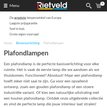
0
Naar
(
ite
Menu
de
homepage
De
grootste
lampenwinkel van Europa
Laagste prijsgarantie
Snel in huis
Grote eigen voorraad
Home
Binnenverlichting
Plafondlampen
Plafondlampen
Een plafondlamp is de perfecte basisverlichting voor elke
ruimte. Het is vaak de eerste lamp die we aandoen als we
thuiskomen. Functioneel? Absoluut! Maar een plafondlamp
hoeft zeker niet saai te zijn. Ga voor een opvallend
ontwerp, zoals een gouden plafondlamp of een stoere
industriële variant. Of kies een natuurlijke uitstraling met
een houten plafondlamp. Ontdek onze uitgebreide collectie
en vind de perfecte lamp die jouw interieur laat stralen!