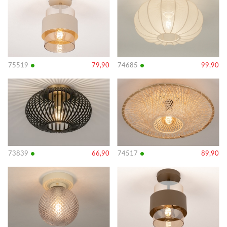
details
details
•
•
75519
79,90
74685
99,90
Bekijk
Bekijk
details
details
•
•
73839
66,90
74517
89,90
Bekijk
Bekijk
details
details