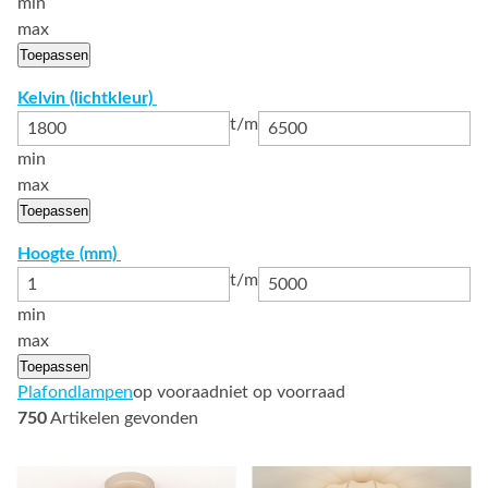
min
max
Toepassen
Kelvin (lichtkleur)
t/m
min
max
Toepassen
Hoogte (mm)
t/m
min
max
Toepassen
Plafondlampen
op vooraad
niet op voorraad
750
Artikelen gevonden
Bekijk
Bekijk