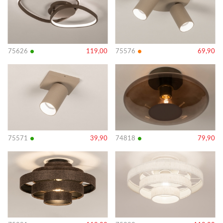
•
•
75626
119,00
75576
69,90
Bekijk
Bekijk
details
details
•
•
75571
39,90
74818
79,90
Bekijk
Bekijk
details
details