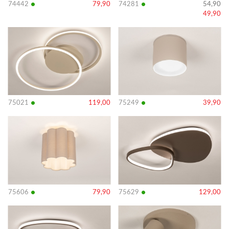
•
•
74442
79,90
74281
54,90
49,90
Bekijk
Bekijk
details
details
•
•
75021
119,00
75249
39,90
Bekijk
Bekijk
details
details
•
•
75606
79,90
75629
129,00
Bekijk
Bekijk
details
details