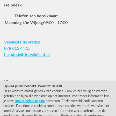
Helpdesk
Telefonisch bereikbaar:
Maandag t/m Vrijdag
09:00 - 17:00
Veelgestelde vragen
078 615 44 15
helpdesk@rietveldlicht.nl
Facebook
Instagram
Pinterest
Klantwaardering
Fijn dat je ons bezoekt. Welkom! 🍪🍪🍪
Deze website maakt gebruik van cookies. Cookies zijn veilig en worden
"Zeer goed" - eKomi.nl
gebruikt op bijna alle websites op het internet. Voor meer informatie kun
je onze
cookie-beleid pagina
bezoeken. Er zijn verschillende soorten
Cijfer: 9.2 (25540 recensies)
cookies. Functionele cookies; zonder deze cookies werkt de website niet
goed. Analyse cookies; de verkregen informatie wordt gebruikt om de
werking van de website te verbeteren. Profiel cookies; de verkregen