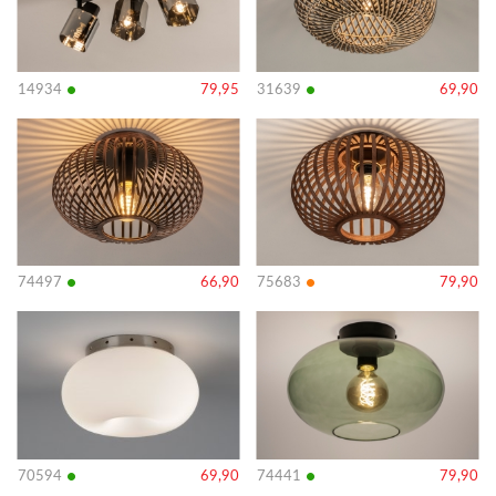
•
•
14934
79,95
31639
69,90
Bekijk
Bekijk
details
details
•
•
74497
66,90
75683
79,90
Bekijk
Bekijk
details
details
•
•
70594
69,90
74441
79,90