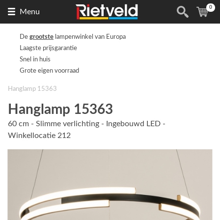
0
Naar
(
ite
Menu
de
homepage
De
grootste
lampenwinkel van Europa
Laagste prijsgarantie
Snel in huis
Grote eigen voorraad
Hanglamp 15363
Hanglamp 15363
60 cm - Slimme verlichting - Ingebouwd LED -
Winkellocatie 212