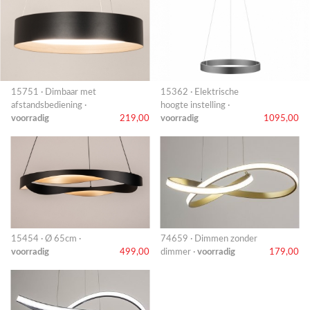
15751 · Dimbaar met
15362 · Elektrische
afstandsbediening ·
hoogte instelling ·
voorradig
219,00
voorradig
1095,00
15454 · Ø 65cm ·
74659 · Dimmen zonder
voorradig
499,00
dimmer ·
voorradig
179,00