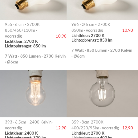
955 · 6 cm - 2700K
966 · Ø 6 cm - 2700K
850/450/110lm ·
850lm ·
voorradig
10,90
Lichtkleur: 2700 K
voorradig
10,90
Lichtopbrengst: 850 lm
Lichtkleur: 2700 K
Lichtopbrengst: 850 lm
7 Watt · 850 Lumen · 2700 Kelvin
7 Watt · 850 Lumen · 2700 Kelvin
· Ø6cm
· Ø6cm
393 · 6,5cm - 2400 Kelvin ·
359 · 8cm-2700K
voorradig
12,90
400/220/95lm ·
voorradig
12,90
Lichtkleur: 2400 K
Lichtkleur: 2700 K
Lichtopbrengst: 300 lm
Lichtopbrengst: 400 lm