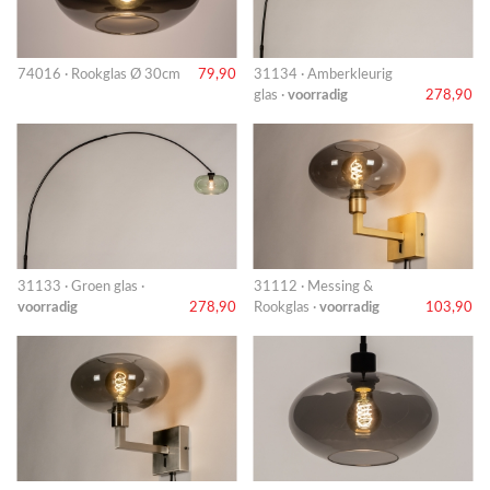
74016 · Rookglas Ø 30cm
79,90
31134 · Amberkleurig
glas ·
voorradig
278,90
31133 · Groen glas ·
31112 · Messing &
voorradig
278,90
Rookglas ·
voorradig
103,90