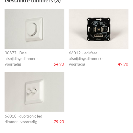
Geschikte dimmers (3)
30877 · Fase
66012 · led (fase
afsnijdingsdimmer ·
afsnijdingsdimmer) ·
voorradig
54,90
voorradig
49,90
66010 · duo tronic led
dimmer ·
voorradig
79,90