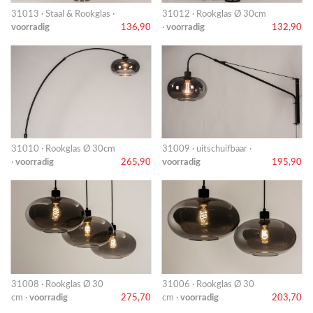
31013 · Staal & Rookglas ·
31012 · Rookglas Ø 30cm
voorradig
136,90
·
voorradig
132,90
31010 · Rookglas Ø 30cm
31009 · uitschuifbaar ·
·
voorradig
265,90
voorradig
195,90
31008 · Rookglas Ø 30
31006 · Rookglas Ø 30
cm ·
voorradig
275,70
cm ·
voorradig
203,70