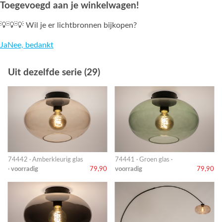
Toegevoegd aan je winkelwagen!
💡💡💡 Wil je er lichtbronnen bijkopen?
Ja
Nee, bedankt
Uit dezelfde serie (29)
74442 · Amberkleurig glas
74441 · Groen glas ·
·
voorradig
79,90
voorradig
79,90