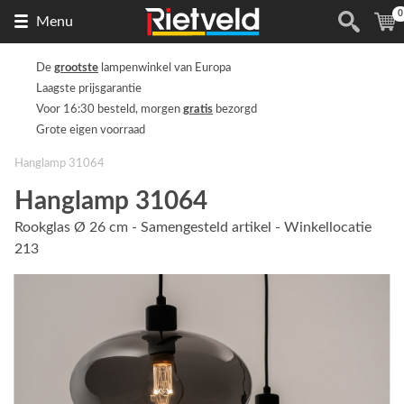
0
Naar
(
Menu
de
homepage
De
grootste
lampenwinkel van Europa
Laagste prijsgarantie
Voor 16:30 besteld, morgen
gratis
bezorgd
Grote eigen voorraad
Hanglamp 31064
Hanglamp 31064
Rookglas Ø 26 cm - Samengesteld artikel - Winkellocatie
213