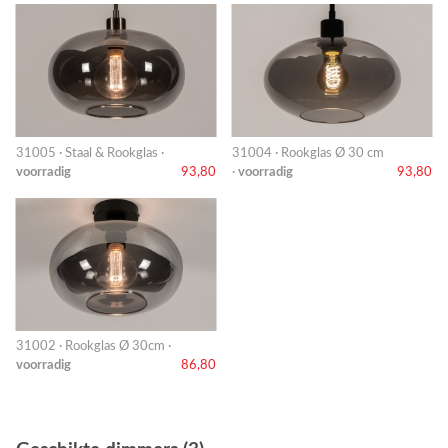
31005 · Staal & Rookglas ·
31004 · Rookglas Ø 30 cm
voorradig
93,80
·
voorradig
93,80
31002 · Rookglas Ø 30cm ·
voorradig
86,80