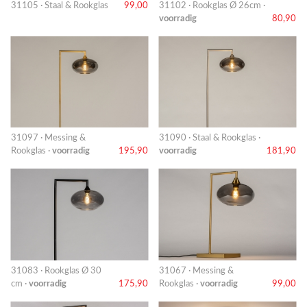
31105 · Staal & Rookglas
99,00
31102 · Rookglas Ø 26cm ·
voorradig
80,90
31097 · Messing &
31090 · Staal & Rookglas ·
Rookglas ·
voorradig
195,90
voorradig
181,90
31083 · Rookglas Ø 30
31067 · Messing &
cm ·
voorradig
175,90
Rookglas ·
voorradig
99,00