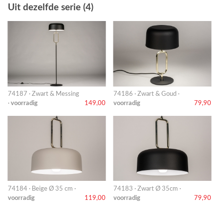
Uit dezelfde serie (4)
74187 · Zwart & Messing
74186 · Zwart & Goud ·
·
voorradig
149,00
voorradig
79,90
74184 · Beige Ø 35 cm ·
74183 · Zwart Ø 35cm ·
voorradig
119,00
voorradig
79,90