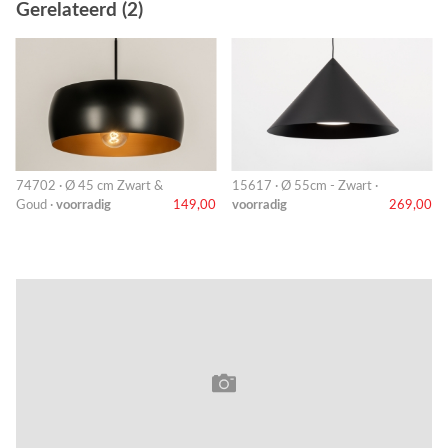
Gerelateerd (2)
74702 · Ø 45 cm Zwart &
15617 · Ø 55cm - Zwart ·
Goud ·
voorradig
149,00
voorradig
269,00