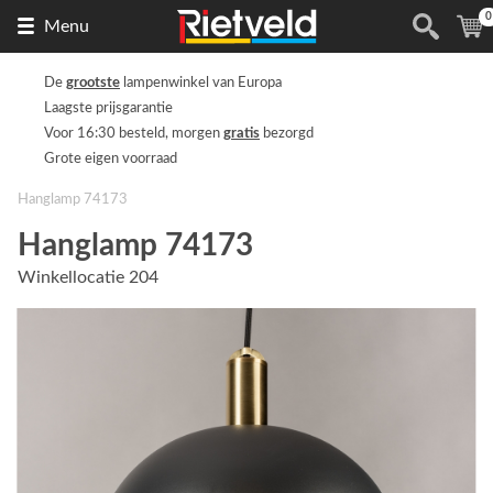
0
Naar
(
Menu
de
homepage
De
grootste
lampenwinkel van Europa
Laagste prijsgarantie
Voor 16:30 besteld, morgen
gratis
bezorgd
Grote eigen voorraad
Hanglamp 74173
Hanglamp 74173
Winkellocatie 204