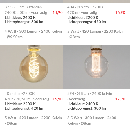
323 · 6,5cm 3 standen
404 · Ø 8 cm - 2200K
2400K 300lm ·
voorradig
14,90
420lm ·
voorradig
16,90
Lichtkleur: 2400 K
Lichtkleur: 2200 K
Lichtopbrengst: 300 lm
Lichtopbrengst: 420 lm
4 Watt · 300 Lumen · 2400 Kelvin
5 Watt · 420 Lumen · 2200 Kelvin
· Ø6.50cm
· Ø8cm
405 · 8cm-2200K
394 · Ø 8 cm - 2400 kelvin
420/220/90lm ·
voorradig
16,90
·
voorradig
17,90
Lichtkleur: 2200 K
Lichtkleur: 2400 K
Lichtopbrengst: 420 lm
Lichtopbrengst: 300 lm
5 Watt · 420 Lumen · 2200 Kelvin
3.5 Watt · 300 Lumen · 2400
· Ø8cm
Kelvin · Ø8cm