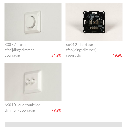
30877 · Fase
66012 · led (fase
afsnijdingsdimmer ·
afsnijdingsdimmer) ·
voorradig
54,90
voorradig
49,90
66010 · duo tronic led
dimmer ·
voorradig
79,90