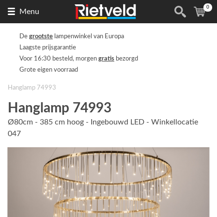
0
Naar
(
ite
Menu
de
homepage
De
grootste
lampenwinkel van Europa
Laagste prijsgarantie
Voor 16:30 besteld, morgen
gratis
bezorgd
Grote eigen voorraad
Hanglamp 74993
Hanglamp 74993
Ø80cm - 385 cm hoog - Ingebouwd LED - Winkellocatie
047