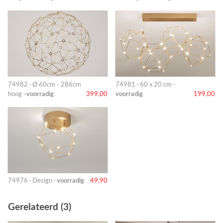
74982 · Ø 60cm - 286cm
74981 · 60 x 20 cm ·
hoog ·
voorradig
399,00
voorradig
199,00
74976 · Design ·
voorradig
49,90
Gerelateerd (3)