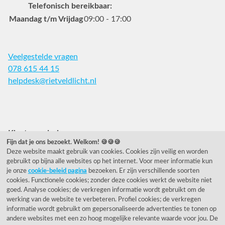
Telefonisch bereikbaar:
Maandag t/m Vrijdag
09:00 - 17:00
Veelgestelde vragen
078 615 44 15
helpdesk@rietveldlicht.nl
Facebook
Instagram
Pinterest
Klantwaardering
Fijn dat je ons bezoekt. Welkom! 🍪🍪🍪
Deze website maakt gebruik van cookies. Cookies zijn veilig en worden
"Zeer goed" - eKomi.nl
gebruikt op bijna alle websites op het internet. Voor meer informatie kun
je onze
cookie-beleid pagina
bezoeken. Er zijn verschillende soorten
Cijfer: 9.2 (25540 recensies)
cookies. Functionele cookies; zonder deze cookies werkt de website niet
goed. Analyse cookies; de verkregen informatie wordt gebruikt om de
werking van de website te verbeteren. Profiel cookies; de verkregen
informatie wordt gebruikt om gepersonaliseerde advertenties te tonen op
Onze nieuwsbrief
andere websites met een zo hoog mogelijke relevante waarde voor jou. De