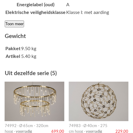
Energielabel (oud)
A
Elektrische veiligheidsklasse
Klasse I: met aarding
Toon meer
Gewicht
Pakket
9.50 kg
Artikel
5.40 kg
Uit dezelfde serie (5)
74992 · Ø 65cm - 320cm
74983 · Ø 40cm - 275
hoog ·
voorradig
699,00
cm hoog ·
voorradig
229,00