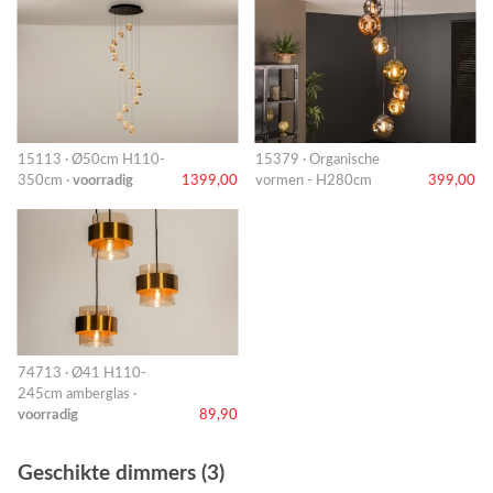
15113 · Ø50cm H110-
15379 · Organische
350cm ·
voorradig
1399,00
vormen - H280cm
399,00
74713 · Ø41 H110-
245cm amberglas ·
voorradig
89,90
Geschikte dimmers (3)