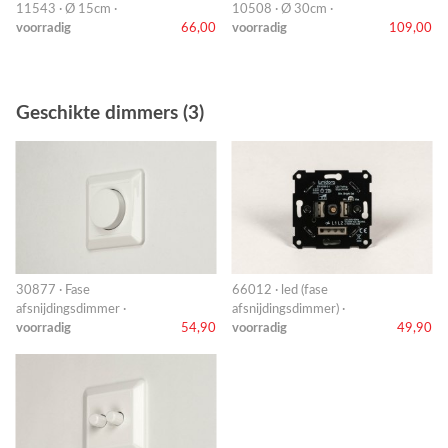
11543 · Ø 15cm ·
10508 · Ø 30cm ·
voorradig
66,00
voorradig
109,00
Geschikte dimmers (3)
30877 · Fase
66012 · led (fase
afsnijdingsdimmer ·
afsnijdingsdimmer) ·
voorradig
54,90
voorradig
49,90