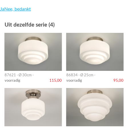
Ja
Nee, bedankt
Uit dezelfde serie (4)
87621 · Ø 30cm ·
86834 · Ø 25cm ·
voorradig
115,00
voorradig
95,00