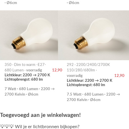
· Ø6cm
· Ø6cm
350 · Dim to warm -E27-
292 · 2200/2400/2700K
680 Lumen ·
voorradig
12,90
110/280/680lm ·
Lichtkleur: 2200 → 2700 K
voorradig
12,90
Lichtopbrengst: 680 lm
Lichtkleur: 2200 → 2700 K
Lichtopbrengst: 680 lm
7 Watt · 680 Lumen · 2200 →
2700 Kelvin · Ø6cm
7.5 Watt · 680 Lumen · 2200 →
2700 Kelvin · Ø6cm
Toegevoegd aan je winkelwagen!
💡💡💡 Wil je er lichtbronnen bijkopen?