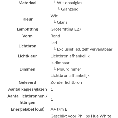
Materiaal
└ Wit opaalglas
└ Glanzend
Wit
Kleur
└ Glans
Lampfitting
Grote fitting E27
Vorm
Rond
Led
Lichtbron
└ Exclusief led, zelf vervangbaar
Lichtkleur
Lichtbron afhankelijk
Is dimbaar
Dimmen
└ Muurdimmer
Lichtbron afhankelijk
Geleverd
Zonder lichtbron
Aantal kapjes/glazen
1
Aantal lichtbronnen /
1
fittingen
Energielabel (oud)
A+ t/m E
Geschikt voor Philips Hue White