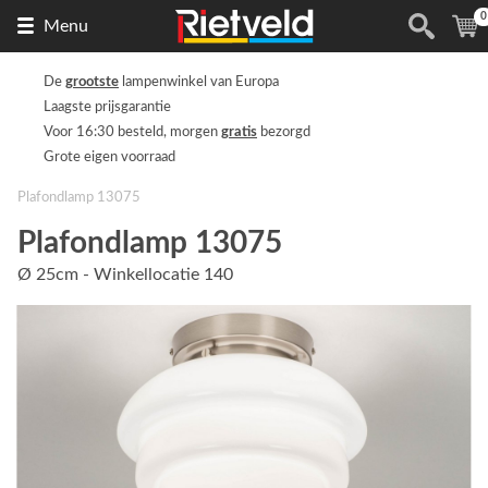
0
Naar
(
Menu
de
homepage
De
grootste
lampenwinkel van Europa
Laagste prijsgarantie
Voor 16:30 besteld, morgen
gratis
bezorgd
Grote eigen voorraad
Plafondlamp 13075
Plafondlamp 13075
Ø 25cm - Winkellocatie 140