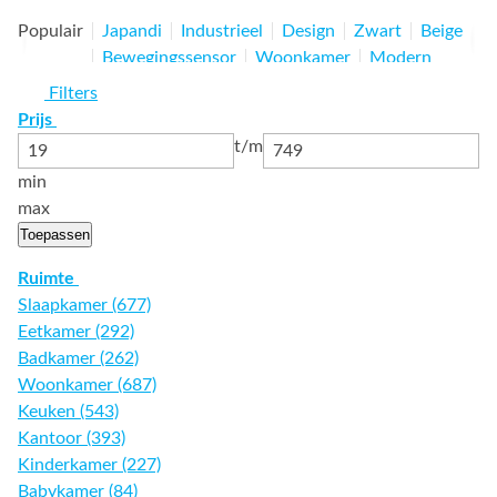
Populair
Japandi
Industrieel
Design
Zwart
Beige
Bewegingssensor
Woonkamer
Modern
Plafonnières
LED
Hout
Brons
Filters
Prijs
t/m
min
max
Toepassen
Ruimte
Slaapkamer (677)
Eetkamer (292)
Badkamer (262)
Woonkamer (687)
Keuken (543)
Kantoor (393)
Kinderkamer (227)
Babykamer (84)