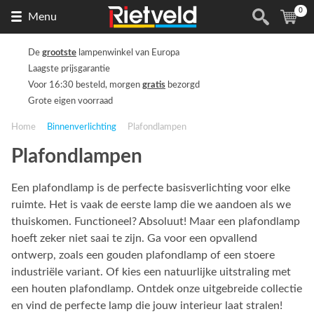
0
Naar
(
ite
Menu
de
homepage
De
grootste
lampenwinkel van Europa
Laagste prijsgarantie
Voor 16:30 besteld, morgen
gratis
bezorgd
Grote eigen voorraad
Home
Binnenverlichting
Plafondlampen
Plafondlampen
Een plafondlamp is de perfecte basisverlichting voor elke
ruimte. Het is vaak de eerste lamp die we aandoen als we
thuiskomen. Functioneel? Absoluut! Maar een plafondlamp
hoeft zeker niet saai te zijn. Ga voor een opvallend
ontwerp, zoals een gouden plafondlamp of een stoere
industriële variant. Of kies een natuurlijke uitstraling met
een houten plafondlamp. Ontdek onze uitgebreide collectie
en vind de perfecte lamp die jouw interieur laat stralen!