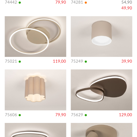
•
•
74442
79,90
74281
54,90
49,90
Bekijk
Bekijk
details
details
•
•
75021
119,00
75249
39,90
Bekijk
Bekijk
details
details
•
•
75606
79,90
75629
129,00
Bekijk
Bekijk
details
details