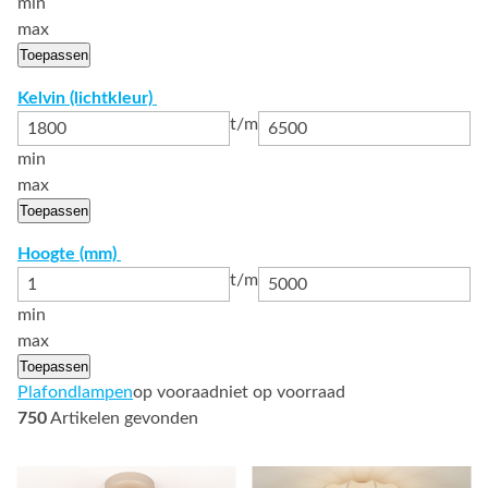
min
max
Toepassen
Kelvin (lichtkleur)
t/m
min
max
Toepassen
Hoogte (mm)
t/m
min
max
Toepassen
Plafondlampen
op vooraad
niet op voorraad
750
Artikelen gevonden
Bekijk
Bekijk