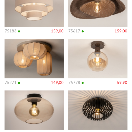
•
•
75183
159,00
75617
159,00
Bekijk
Bekijk
details
details
•
•
75271
149,00
75778
59,90
Bekijk
Bekijk
details
details