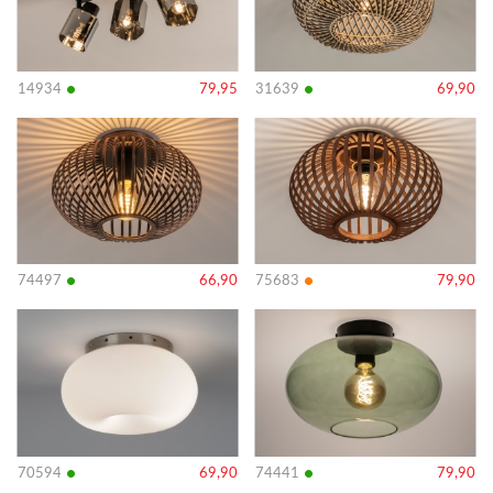
•
•
14934
79,95
31639
69,90
Bekijk
Bekijk
details
details
•
•
74497
66,90
75683
79,90
Bekijk
Bekijk
details
details
•
•
70594
69,90
74441
79,90