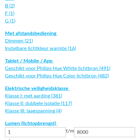
B (2)
F (1)
G (1)
Met afstandsbediening
Dimmen (21)
Instelbare lichtkleur warmte (16)
Tablet / Mobile / App
Geschikt voor Philips Hue White lichtbron (491)
Geschikt voor Philips Hue Color lichtbron (482)
Elektrische veiligheidsklasse
Klasse I: met aarding (381)
Klasse II: dubbele isolatie (117)
Klasse III: laagspanning (4)
Lumen (lichtopbrengst)
t/m