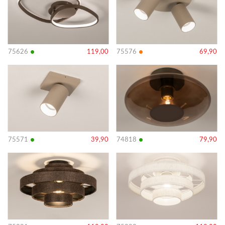
•
•
75626
119,00
75576
69,90
Bekijk
Bekijk
details
details
•
•
75571
39,90
74818
79,90
Bekijk
Bekijk
details
details