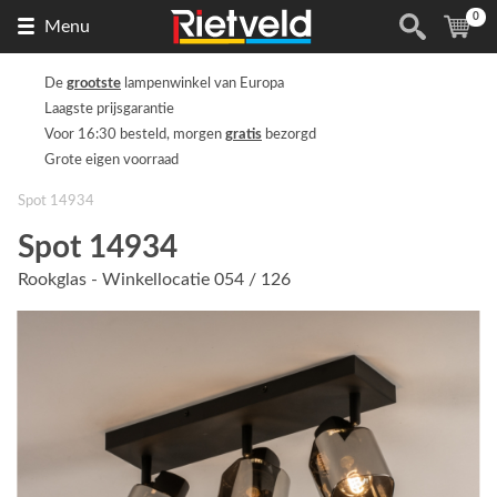
0
Naar
(
ite
Menu
de
homepage
De
grootste
lampenwinkel van Europa
Laagste prijsgarantie
Voor 16:30 besteld, morgen
gratis
bezorgd
Grote eigen voorraad
Spot 14934
Spot 14934
Rookglas - Winkellocatie 054 / 126