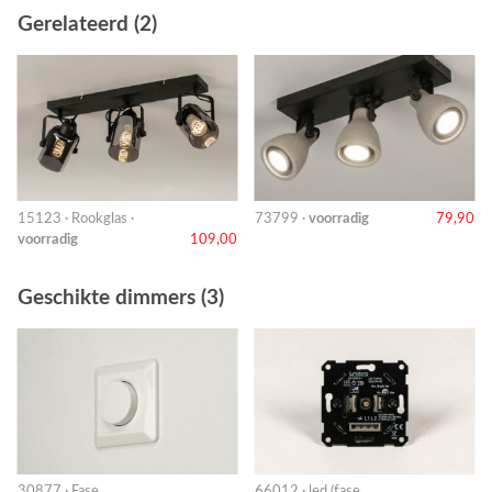
Gerelateerd (2)
15123 · Rookglas ·
73799 ·
voorradig
79,90
voorradig
109,00
Geschikte dimmers (3)
30877 · Fase
66012 · led (fase