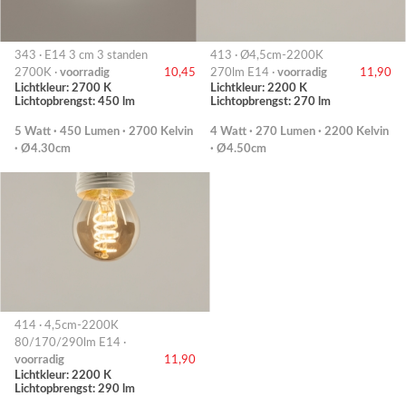
343 · E14 3 cm 3 standen
413 · Ø4,5cm-2200K
2700K ·
voorradig
10,45
270lm E14 ·
voorradig
11,90
Lichtkleur: 2700 K
Lichtkleur: 2200 K
Lichtopbrengst: 450 lm
Lichtopbrengst: 270 lm
5 Watt · 450 Lumen · 2700 Kelvin
4 Watt · 270 Lumen · 2200 Kelvin
· Ø4.30cm
· Ø4.50cm
414 · 4,5cm-2200K
80/170/290lm E14 ·
voorradig
11,90
Lichtkleur: 2200 K
Lichtopbrengst: 290 lm