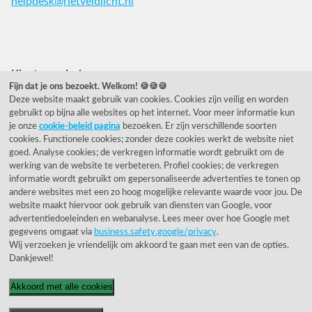
helpdesk@rietveldlicht.nl
Facebook
Instagram
Pinterest
Klantwaardering
Fijn dat je ons bezoekt. Welkom! 🍪🍪🍪
Deze website maakt gebruik van cookies. Cookies zijn veilig en worden
"Zeer goed" - eKomi.nl
gebruikt op bijna alle websites op het internet. Voor meer informatie kun
je onze
cookie-beleid pagina
bezoeken. Er zijn verschillende soorten
Cijfer: 9.2 (25540 recensies)
cookies. Functionele cookies; zonder deze cookies werkt de website niet
goed. Analyse cookies; de verkregen informatie wordt gebruikt om de
werking van de website te verbeteren. Profiel cookies; de verkregen
informatie wordt gebruikt om gepersonaliseerde advertenties te tonen op
Onze nieuwsbrief
andere websites met een zo hoog mogelijke relevante waarde voor jou. De
website maakt hiervoor ook gebruik van diensten van Google, voor
Wil je onze nieuwsbrief ontvangen?
advertentiedoeleinden en webanalyse. Lees meer over hoe Google met
gegevens omgaat via
business.safety.google/privacy
.
Wij verzoeken je vriendelijk om akkoord te gaan met een van de opties.
Dankjewel!
Akkoord met alle cookies