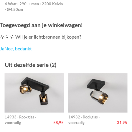
4 Watt · 290 Lumen · 2200 Kelvin
· Ø4.50cm
Toegevoegd aan je winkelwagen!
💡💡💡 Wil je er lichtbronnen bijkopen?
Ja
Nee, bedankt
Uit dezelfde serie (2)
14933 · Rookglas ·
14932 · Rookglas ·
voorradig
58,95
voorradig
31,95