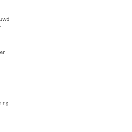
ouwd
r
er
ning