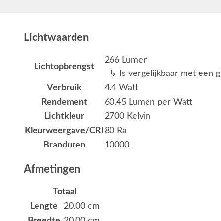
Lichtwaarden
266 Lumen
Lichtopbrengst
↳ Is vergelijkbaar met een g
Verbruik
4.4 Watt
Rendement
60.45 Lumen per Watt
Lichtkleur
2700 Kelvin
Kleurweergave/CRI
80 Ra
Branduren
10000
Afmetingen
Totaal
Lengte
20.00 cm
Breedte
20.00 cm