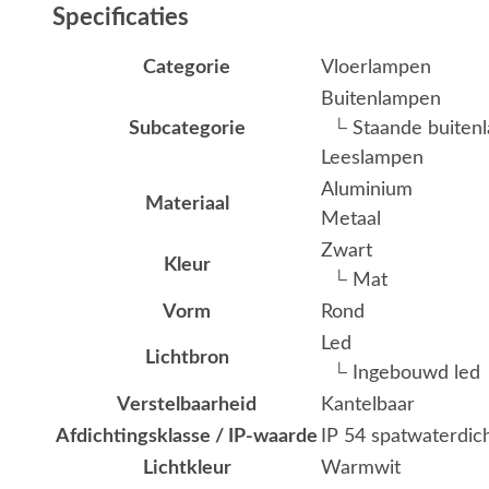
Specificaties
Categorie
Vloerlampen
Buitenlampen
Subcategorie
└ Staande buiten
Leeslampen
Aluminium
Materiaal
Metaal
Zwart
Kleur
└ Mat
Vorm
Rond
Led
Lichtbron
└ Ingebouwd led
Verstelbaarheid
Kantelbaar
Afdichtingsklasse / IP-waarde
IP 54 spatwaterdic
Lichtkleur
Warmwit