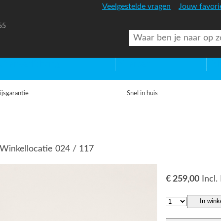
Veelgestelde vragen
Jouw favori
55
uitenverlichting
Diversen
Lic
ijsgarantie
Snel in huis
Winkellocatie 024 / 117
€ 259,00
Incl
In win