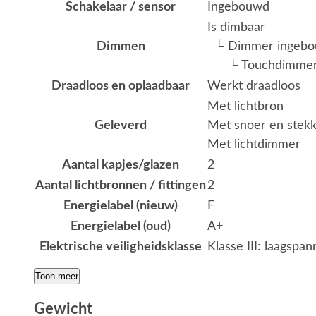
Schakelaar / sensor
Ingebouwd
Is dimbaar
Dimmen
└ Dimmer ingeb
└ Touchdimme
Draadloos en oplaadbaar
Werkt draadloos
Met lichtbron
Geleverd
Met snoer en stekk
Met lichtdimmer
Aantal kapjes/glazen
2
Aantal lichtbronnen / fittingen
2
Energielabel (nieuw)
F
Energielabel (oud)
A+
Elektrische veiligheidsklasse
Klasse III: laagspan
Toon meer
Gewicht