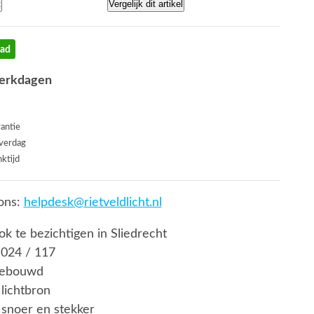
t
Vergelijk dit artikel
aad
werkdagen
rantie
everdag
ktijd
ons:
helpdesk@rietveldlicht.nl
ook te bezichtigen in Sliedrecht
 024 / 117
gebouwd
lichtbron
snoer en stekker