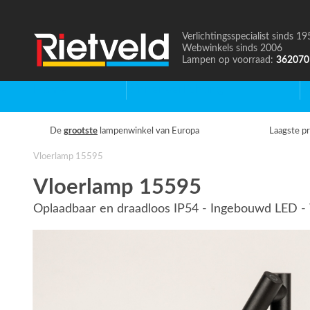
Verlichtingsspecialist sinds 19
Naar
Webwinkels sinds 2006
de
Lampen op voorraad:
362070
homepage
Home
Binnenverlichting
B
De
grootste
lampenwinkel van Europa
Laagste pr
Vloerlamp 15595
Vloerlamp 15595
Oplaadbaar en draadloos IP54 - Ingebouwd LED - 