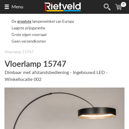
0
Naar
(
ite
Menu
de
homepage
De
grootste
lampenwinkel van Europa
Laagste prijsgarantie
Grote eigen voorraad
Geen verzendkosten
Vloerlamp 15747
Vloerlamp 15747
Dimbaar met afstandsbediening - Ingebouwd LED -
Winkellocatie 002