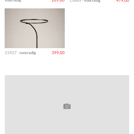
voorradig
289,00
15869 ·
voorradig
479,00
15927 ·
voorradig
399,00