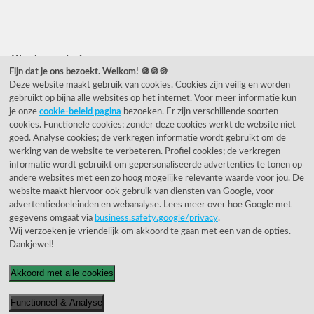
Facebook
Instagram
Pinterest
Klantwaardering
Fijn dat je ons bezoekt. Welkom! 🍪🍪🍪
Deze website maakt gebruik van cookies. Cookies zijn veilig en worden
"Zeer goed" - eKomi.nl
gebruikt op bijna alle websites op het internet. Voor meer informatie kun
je onze
cookie-beleid pagina
bezoeken. Er zijn verschillende soorten
Cijfer: 9.2 (25540 recensies)
cookies. Functionele cookies; zonder deze cookies werkt de website niet
goed. Analyse cookies; de verkregen informatie wordt gebruikt om de
werking van de website te verbeteren. Profiel cookies; de verkregen
informatie wordt gebruikt om gepersonaliseerde advertenties te tonen op
Onze nieuwsbrief
andere websites met een zo hoog mogelijke relevante waarde voor jou. De
website maakt hiervoor ook gebruik van diensten van Google, voor
Wil je onze nieuwsbrief ontvangen?
advertentiedoeleinden en webanalyse. Lees meer over hoe Google met
gegevens omgaat via
business.safety.google/privacy
.
Wij verzoeken je vriendelijk om akkoord te gaan met een van de opties.
Dankjewel!
Akkoord met alle cookies
Functioneel & Analyse