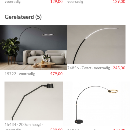
voorradig
129,00
voorradig
129,00
Gerelateerd (5)
74856 · Zwart ·
voorradig
245,00
15722 ·
voorradig
479,00
15434 · 200cm hoog! ·