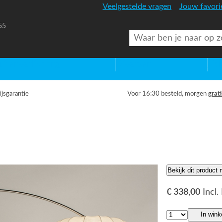
Veelgestelde vragen
Jouw favori
55
uitenverlichting
Diversen
Lic
ijsgarantie
Voor 16:30 besteld, morgen
grati
Bekijk dit product
€ 338,00
Incl
In win