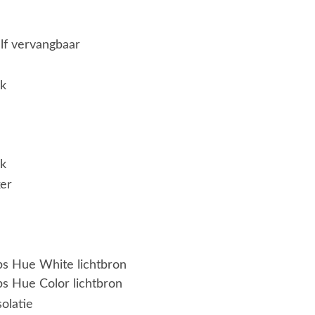
elf vervangbaar
jk
jk
er
ips Hue White lichtbron
ps Hue Color lichtbron
solatie