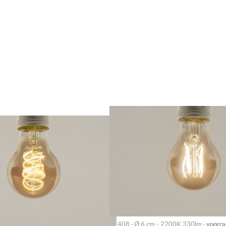
408 · Ø 6 cm - 2200K 330lm ·
voorra