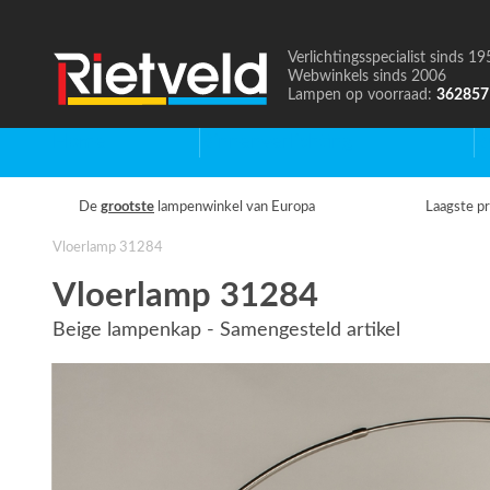
Verlichtingsspecialist sinds 19
Naar
Webwinkels sinds 2006
de
Lampen op voorraad:
362857
homepage
Home
Binnenverlichting
B
De
grootste
lampenwinkel van Europa
Laagste pr
Vloerlamp 31284
Vloerlamp 31284
Beige lampenkap - Samengesteld artikel