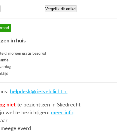
t
Vergelijk dit artikel
rraad
gen in huis
teld, morgen
gratis
bezorgd
rantie
everdag
ktijd
ons:
helpdesk@rietveldlicht.nl
og niet
te bezichtigen in Sliedrecht
jn wel te bezichtigen:
meer info
baar
 meegeleverd