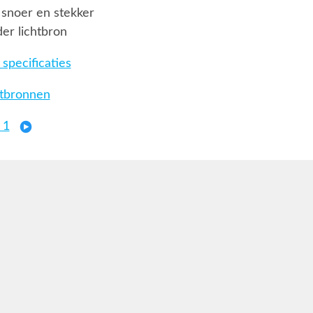
snoer en stekker
er lichtbron
specificaties
htbronnen
 1