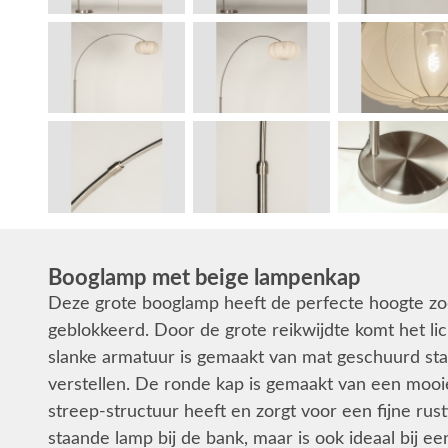
Booglamp met beige lampenkap
Deze grote booglamp heeft de perfecte hoogte zod
geblokkeerd. Door de grote reikwijdte komt het lic
slanke armatuur is gemaakt van mat geschuurd staa
verstellen. De ronde kap is gemaakt van een mooie 
streep-structuur heeft en zorgt voor een fijne rus
staande lamp bij de bank, maar is ook ideaal bij een