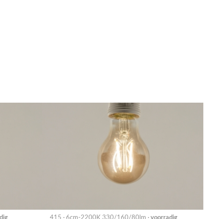
dig
415 · 6cm-2200K 330/160/80lm ·
voorradig