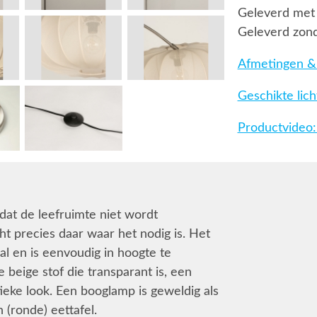
Geleverd met 
Geleverd zond
Afmetingen & 
Geschikte lic
Productvideo:
at de leefruimte niet wordt
ht precies daar waar het nodig is. Het
l en is eenvoudig in hoogte te
beige stof die transparant is, een
tieke look. Een booglamp is geweldig als
 (ronde) eettafel.