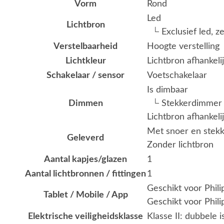
Vorm
Rond
Led
Lichtbron
└ Exclusief led, z
Verstelbaarheid
Hoogte verstelling
Lichtkleur
Lichtbron afhankeli
Schakelaar / sensor
Voetschakelaar
Is dimbaar
Dimmen
└ Stekkerdimmer
Lichtbron afhankeli
Met snoer en stekk
Geleverd
Zonder lichtbron
Aantal kapjes/glazen
1
Aantal lichtbronnen / fittingen
1
Geschikt voor Phil
Tablet / Mobile / App
Geschikt voor Phili
Elektrische veiligheidsklasse
Klasse II: dubbele i