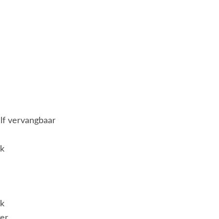
elf vervangbaar
jk
jk
er