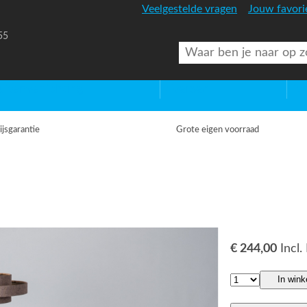
Veelgestelde vragen
Jouw favori
55
uitenverlichting
Diversen
Lic
ijsgarantie
Grote eigen voorraad
€ 244,00
Incl
In win