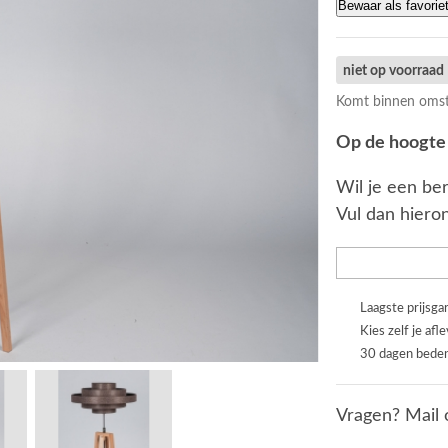
Bewaar als favorie
niet op voorraad
Komt binnen omst
Op de hoogte 
Wil je een ber
Vul dan hieron
Laagste prijsga
Kies zelf je afl
30 dagen beden
Vragen? Mail 