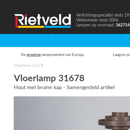
Verlichtingsspecialist sinds 19
Naar
Webwinkels sinds 2006
de
Lampen op voorraad:
362714
homepage
Home
Binnenverlichting
B
De
grootste
lampenwinkel van Europa
Laagste pr
Vloerlamp 31678
Vloerlamp 31678
Hout met bruine kap - Samengesteld artikel