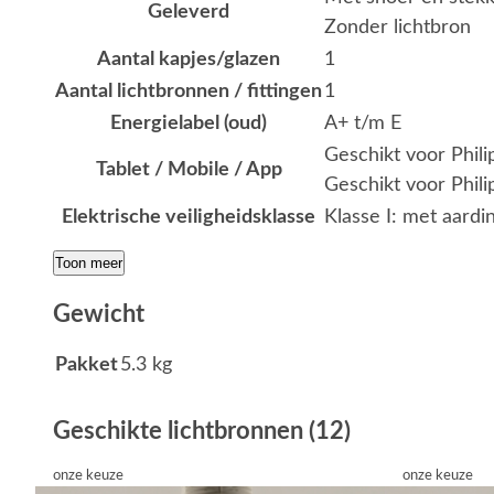
Geleverd
Zonder lichtbron
Aantal kapjes/glazen
1
Aantal lichtbronnen / fittingen
1
Energielabel (oud)
A+ t/m E
Geschikt voor Phil
Tablet / Mobile / App
Geschikt voor Phili
Elektrische veiligheidsklasse
Klasse I: met aardi
Toon meer
Gewicht
Pakket
5.3 kg
Geschikte lichtbronnen (12)
onze keuze
onze keuze