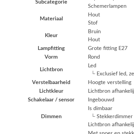
Subcategorie
Schemerlampen
Hout
Materiaal
Stof
Bruin
Kleur
Hout
Lampfitting
Grote fitting E27
Vorm
Rond
Led
Lichtbron
└ Exclusief led, z
Verstelbaarheid
Hoogte verstelling
Lichtkleur
Lichtbron afhankeli
Schakelaar / sensor
Ingebouwd
Is dimbaar
Dimmen
└ Stekkerdimmer
Lichtbron afhankeli
Met snoer en stekk