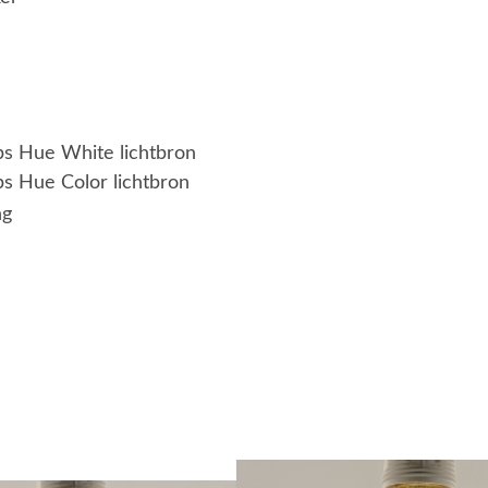
ips Hue White lichtbron
ps Hue Color lichtbron
ng