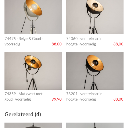
74475 · Beige & Goud ·
74360 · verstelbaar in
voorradig
88,00
hoogte ·
voorradig
88,00
74359 · Mat zwart met
73201 · verstelbaar in
goud ·
voorradig
99,90
hoogte ·
voorradig
88,00
Gerelateerd (4)