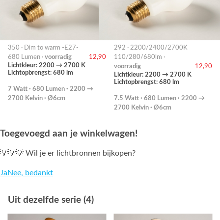
350 · Dim to warm -E27-
292 · 2200/2400/2700K
680 Lumen ·
voorradig
12,90
110/280/680lm ·
Lichtkleur: 2200 → 2700 K
voorradig
12,90
Lichtopbrengst: 680 lm
Lichtkleur: 2200 → 2700 K
Lichtopbrengst: 680 lm
7 Watt · 680 Lumen · 2200 →
2700 Kelvin · Ø6cm
7.5 Watt · 680 Lumen · 2200 →
2700 Kelvin · Ø6cm
Toegevoegd aan je winkelwagen!
💡💡💡 Wil je er lichtbronnen bijkopen?
Ja
Nee, bedankt
Uit dezelfde serie (4)