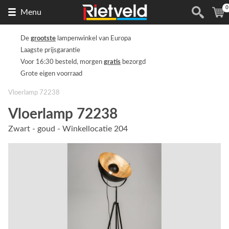
0
Naar
(
Menu
de
homepage
De
grootste
lampenwinkel van Europa
Laagste prijsgarantie
Voor 16:30 besteld, morgen
gratis
bezorgd
Grote eigen voorraad
Vloerlamp 72238
Vloerlamp 72238
Zwart - goud - Winkellocatie 204