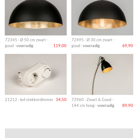
72345 · Ø 50 cm zwart -
72495 · Ø 30 cm zwart -
goud ·
voorradig
119,00
goud ·
voorradig
69,90
21212 · led stekkerdimmer
34,50
72960 · Zwart & Goud -
144 cm hoog ·
voorradig
89,90