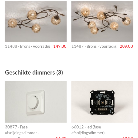
11488 · Brons ·
voorradig
149,00
11487 · Brons ·
voorradig
209,00
Geschikte dimmers (3)
30877 · Fase
66012 · led (fase
afsnijdingsdimmer ·
afsnijdingsdimmer) ·