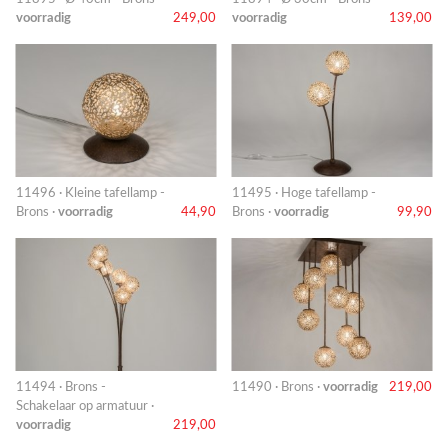
voorradig
249,00
voorradig
139,00
11496 · Kleine tafellamp -
11495 · Hoge tafellamp -
Brons ·
voorradig
44,90
Brons ·
voorradig
99,90
11494 · Brons -
11490 · Brons ·
voorradig
219,00
Schakelaar op armatuur ·
voorradig
219,00