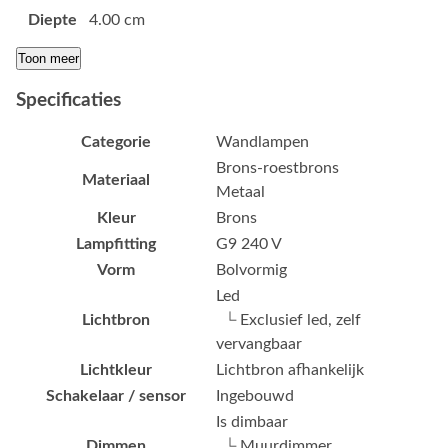
Diepte
4.00 cm
Toon meer
Specificaties
Categorie
Wandlampen
Brons-roestbrons
Materiaal
Metaal
Kleur
Brons
Lampfitting
G9 240 V
Vorm
Bolvormig
Led
Lichtbron
└ Exclusief led, zelf
vervangbaar
Lichtkleur
Lichtbron afhankelijk
Schakelaar / sensor
Ingebouwd
Is dimbaar
Dimmen
└ Muurdimmer