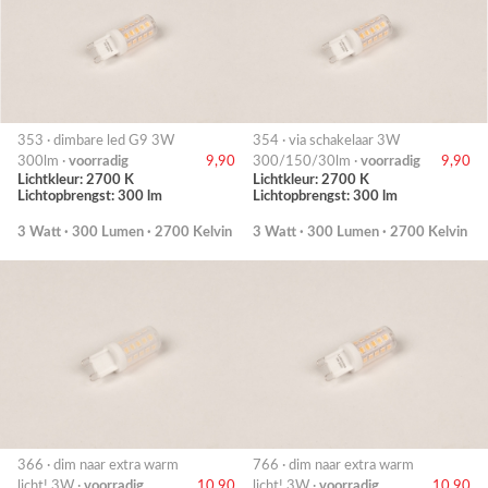
353 · dimbare led G9 3W
354 · via schakelaar 3W
300lm ·
voorradig
9,90
300/150/30lm ·
voorradig
9,90
Lichtkleur: 2700 K
Lichtkleur: 2700 K
Lichtopbrengst: 300 lm
Lichtopbrengst: 300 lm
3 Watt · 300 Lumen · 2700 Kelvin
3 Watt · 300 Lumen · 2700 Kelvin
366 · dim naar extra warm
766 · dim naar extra warm
licht! 3W ·
voorradig
10,90
licht! 3W ·
voorradig
10,90