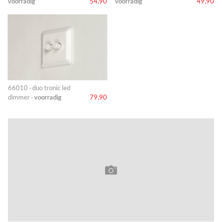
voorradig
54,90
voorradig
49,90
66010 · duo tronic led
dimmer ·
voorradig
79,90