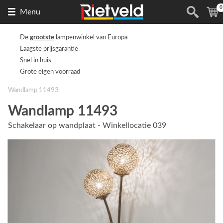
0
Naar
(
Menu
de
homepage
De
grootste
lampenwinkel van Europa
Laagste prijsgarantie
Snel in huis
Grote eigen voorraad
Wandlamp 11493
Wandlamp 11493
Schakelaar op wandplaat - Winkellocatie 039