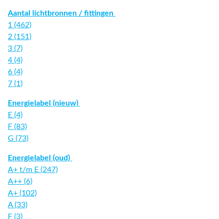
Aantal lichtbronnen / fittingen
1 (462)
2 (151)
3 (7)
4 (4)
6 (4)
7 (1)
Energielabel (nieuw)
E (4)
F (83)
G (73)
Energielabel (oud)
A+ t/m E (247)
A++ (6)
A+ (102)
A (33)
F (3)