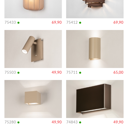
•
•
75433
69,90
75412
69,90
Bekijk
Bekijk
details
details
•
•
75503
49,90
75711
65,00
Bekijk
Bekijk
details
details
•
•
75280
49,90
74843
49,90