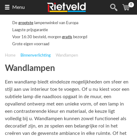
0
Naar
(
ite
Menu
de
homepage
De
grootste
lampenwinkel van Europa
Laagste prijsgarantie
Voor 16:30 besteld, morgen
gratis
bezorgd
Grote eigen voorraad
Home
Binnenverlichting
Wandlampen
Wandlampen
Een wandlamp biedt eindeloze mogelijkheden om sfeer en
stijl aan uw interieur toe te voegen. Of u nu kiest voor een
subtiele lamp die naadloos opgaat in de muur, een
opvallend ontwerp met een unieke vorm, of een lamp in
een contrasterende kleur en materiaal, de keuze ligt
volledig bij u. Wandlampen kunnen zowel functioneel als
decoratief zijn, en ze spelen een belangrijke rol in het
creëren van de gewenste ambiance in elke ruimte. Of het