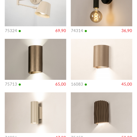
•
•
75324
69,90
74314
36,90
Bekijk
Bekijk
details
details
•
•
75713
65,00
16083
45,00
Bekijk
Bekijk
details
details