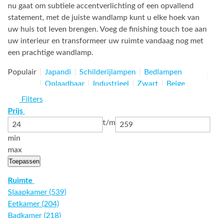
nu gaat om subtiele accentverlichting of een opvallend
statement, met de juiste wandlamp kunt u elke hoek van
uw huis tot leven brengen. Voeg de finishing touch toe aan
uw interieur en transformeer uw ruimte vandaag nog met
een prachtige wandlamp.
Populair
Japandi
Schilderijlampen
Bedlampen
Oplaadbaar
Industrieel
Zwart
Beige
Landelijk
Design
Wit
Muurlampen
RVS
Filters
Brons
Prijs
t/m
min
max
Toepassen
Ruimte
Slaapkamer (539)
Eetkamer (204)
Badkamer (218)