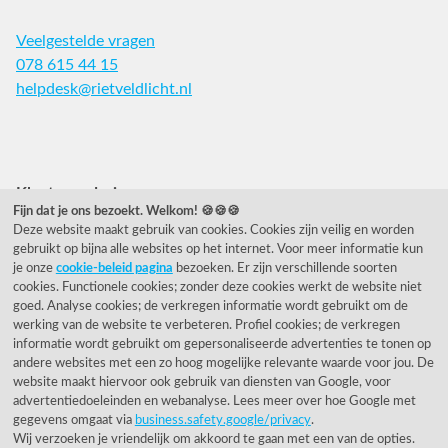
Veelgestelde vragen
078 615 44 15
helpdesk@rietveldlicht.nl
Facebook
Instagram
Pinterest
Klantwaardering
Fijn dat je ons bezoekt. Welkom! 🍪🍪🍪
Deze website maakt gebruik van cookies. Cookies zijn veilig en worden
"Zeer goed" - eKomi.nl
gebruikt op bijna alle websites op het internet. Voor meer informatie kun
je onze
cookie-beleid pagina
bezoeken. Er zijn verschillende soorten
Cijfer: 9.2 (25540 recensies)
cookies. Functionele cookies; zonder deze cookies werkt de website niet
goed. Analyse cookies; de verkregen informatie wordt gebruikt om de
werking van de website te verbeteren. Profiel cookies; de verkregen
informatie wordt gebruikt om gepersonaliseerde advertenties te tonen op
Onze nieuwsbrief
andere websites met een zo hoog mogelijke relevante waarde voor jou. De
website maakt hiervoor ook gebruik van diensten van Google, voor
Wil je onze nieuwsbrief ontvangen?
advertentiedoeleinden en webanalyse. Lees meer over hoe Google met
gegevens omgaat via
business.safety.google/privacy
.
Wij verzoeken je vriendelijk om akkoord te gaan met een van de opties.