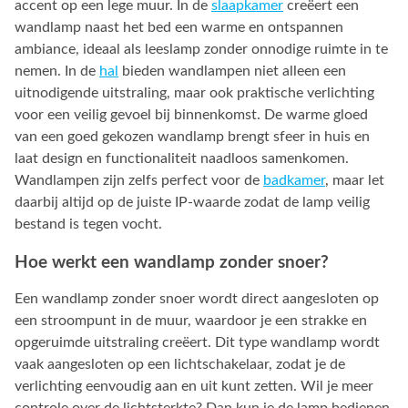
accent op een lege muur. In de
slaapkamer
creëert een
wandlamp naast het bed een warme en ontspannen
ambiance, ideaal als leeslamp zonder onnodige ruimte in te
nemen. In de
hal
bieden wandlampen niet alleen een
uitnodigende uitstraling, maar ook praktische verlichting
voor een veilig gevoel bij binnenkomst. De warme gloed
van een goed gekozen wandlamp brengt sfeer in huis en
laat design en functionaliteit naadloos samenkomen.
Wandlampen zijn zelfs perfect voor de
badkamer
, maar let
daarbij altijd op de juiste IP-waarde zodat de lamp veilig
bestand is tegen vocht.
Hoe werkt een wandlamp zonder snoer?
Een wandlamp zonder snoer wordt direct aangesloten op
een stroompunt in de muur, waardoor je een strakke en
opgeruimde uitstraling creëert. Dit type wandlamp wordt
vaak aangesloten op een lichtschakelaar, zodat je de
verlichting eenvoudig aan en uit kunt zetten. Wil je meer
controle over de lichtsterkte? Dan kun je de lamp bedienen