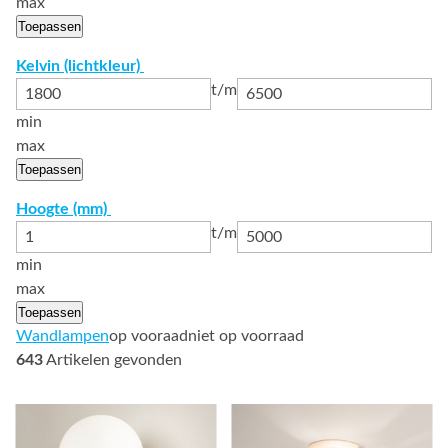
max
Toepassen
Kelvin (lichtkleur)
t/m
min
max
Toepassen
Hoogte (mm)
t/m
min
max
Toepassen
Wandlampen
op vooraad
niet op voorraad
643
Artikelen gevonden
Bekijk
Bekijk
details
details