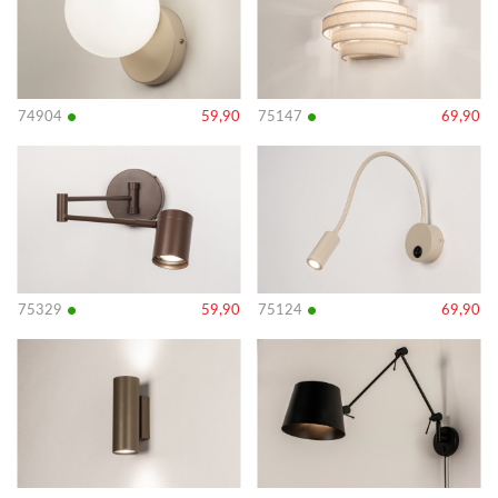
•
•
74904
59,90
75147
69,90
Bekijk
Bekijk
details
details
•
•
75329
59,90
75124
69,90
Bekijk
Bekijk
details
details