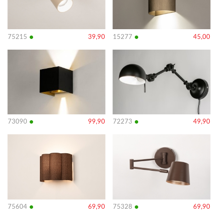
•
•
75215
39,90
15277
45,00
Bekijk
Bekijk
details
details
•
•
73090
99,90
72273
49,90
Bekijk
Bekijk
details
details
•
•
75604
69,90
75328
69,90