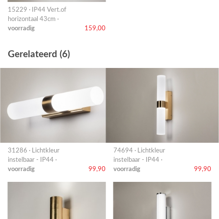
15229 · IP44 Vert.of
horizontaal 43cm ·
voorradig
159,00
Gerelateerd (6)
31286 · Lichtkleur
74694 · Lichtkleur
instelbaar - IP44 ·
instelbaar - IP44 ·
voorradig
99,90
voorradig
99,90