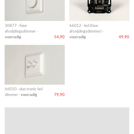
30877 · Fase
66012 · led (fase
afsnijdingsdimmer ·
afsnijdingsdimmer) ·
voorradig
54,90
voorradig
49,90
66010 · duo tronic led
dimmer ·
voorradig
79,90