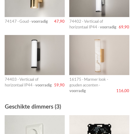
74147 · Goud ·
voorradig
47,90
74402 · Verticaal of
horizontaal IP44 ·
voorradig
69,90
74403 · Verticaal of
16175 · Marmer look -
horizontaal IP44 ·
voorradig
59,90
gouden accenten ·
voorradig
116,00
Geschikte dimmers (3)