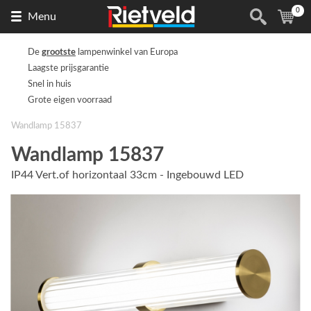
0
Naar
(
ite
Menu
de
homepage
De
grootste
lampenwinkel van Europa
Laagste prijsgarantie
Snel in huis
Grote eigen voorraad
Wandlamp 15837
Wandlamp 15837
IP44 Vert.of horizontaal 33cm - Ingebouwd LED