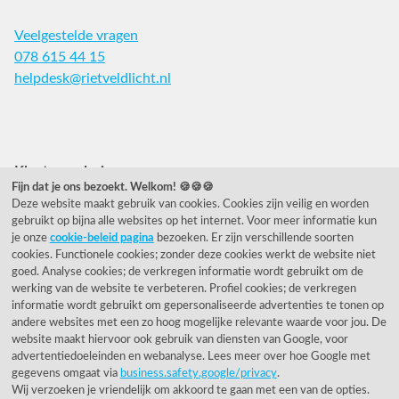
Veelgestelde vragen
078 615 44 15
helpdesk@rietveldlicht.nl
Facebook
Instagram
Pinterest
Klantwaardering
Fijn dat je ons bezoekt. Welkom! 🍪🍪🍪
Deze website maakt gebruik van cookies. Cookies zijn veilig en worden
"Zeer goed" - eKomi.nl
gebruikt op bijna alle websites op het internet. Voor meer informatie kun
je onze
cookie-beleid pagina
bezoeken. Er zijn verschillende soorten
Cijfer: 9.2 (25540 recensies)
cookies. Functionele cookies; zonder deze cookies werkt de website niet
goed. Analyse cookies; de verkregen informatie wordt gebruikt om de
werking van de website te verbeteren. Profiel cookies; de verkregen
informatie wordt gebruikt om gepersonaliseerde advertenties te tonen op
Onze nieuwsbrief
andere websites met een zo hoog mogelijke relevante waarde voor jou. De
website maakt hiervoor ook gebruik van diensten van Google, voor
Wil je onze nieuwsbrief ontvangen?
advertentiedoeleinden en webanalyse. Lees meer over hoe Google met
gegevens omgaat via
business.safety.google/privacy
.
Wij verzoeken je vriendelijk om akkoord te gaan met een van de opties.