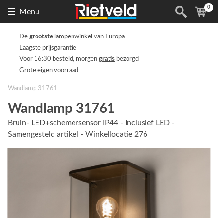
0
Naar
(
ite
Menu
de
homepage
De
grootste
lampenwinkel van Europa
Laagste prijsgarantie
Voor 16:30 besteld, morgen
gratis
bezorgd
Grote eigen voorraad
Wandlamp 31761
Wandlamp 31761
Bruin- LED+schemersensor IP44 - Inclusief LED -
Samengesteld artikel - Winkellocatie 276