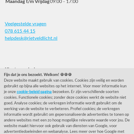
Maandag t/m Vrijdag
09:00 - 17:00
Veelgestelde vragen
078 615 44 15
helpdesk@rietveldlicht.nl
Facebook
Instagram
Pinterest
Klantwaardering
Fijn dat je ons bezoekt. Welkom! 🍪🍪🍪
Deze website maakt gebruik van cookies. Cookies zijn veilig en worden
"Zeer goed" - eKomi.nl
gebruikt op bijna alle websites op het internet. Voor meer informatie kun
je onze
cookie-beleid pagina
bezoeken. Er zijn verschillende soorten
Cijfer: 9.2 (25540 recensies)
cookies. Functionele cookies; zonder deze cookies werkt de website niet
goed. Analyse cookies; de verkregen informatie wordt gebruikt om de
werking van de website te verbeteren. Profiel cookies; de verkregen
informatie wordt gebruikt om gepersonaliseerde advertenties te tonen op
Onze nieuwsbrief
andere websites met een zo hoog mogelijke relevante waarde voor jou. De
website maakt hiervoor ook gebruik van diensten van Google, voor
Wil je onze nieuwsbrief ontvangen?
advertentiedoeleinden en webanalyse. Lees meer over hoe Google met