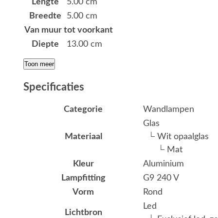
Lengte
5.00 cm
Breedte
5.00 cm
Van muur tot voorkant
Diepte
13.00 cm
Toon meer
Specificaties
Categorie
Wandlampen
Glas
Materiaal
└ Wit opaalglas
└ Mat
Kleur
Aluminium
Lampfitting
G9 240 V
Vorm
Rond
Led
Lichtbron