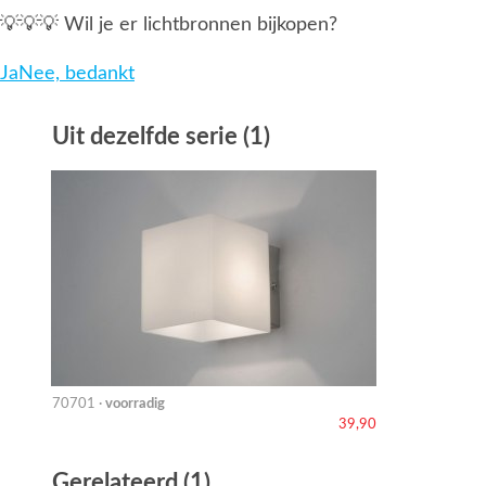
💡💡💡 Wil je er lichtbronnen bijkopen?
Ja
Nee, bedankt
Uit dezelfde serie (1)
70701 ·
voorradig
39,90
Gerelateerd (1)