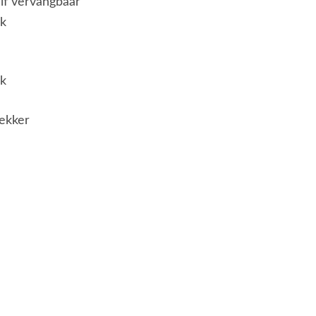
elf vervangbaar
jk
jk
ekker