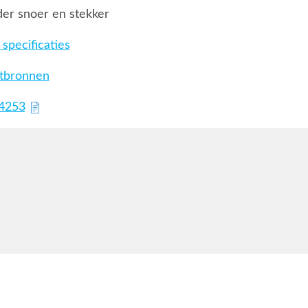
er snoer en stekker
specificaties
htbronnen
64253