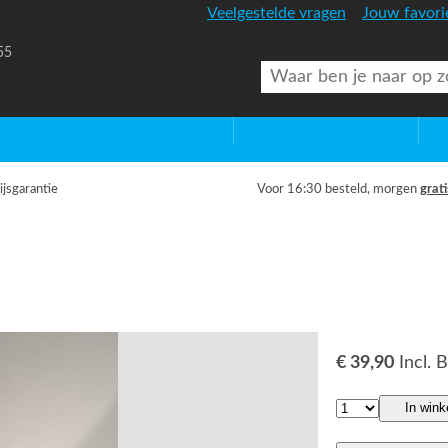
Veelgestelde vragen
Jouw favori
55
uitenverlichting
Diversen
Lic
ijsgarantie
Voor 16:30 besteld, morgen
grati
€ 39,90
Incl.
In win