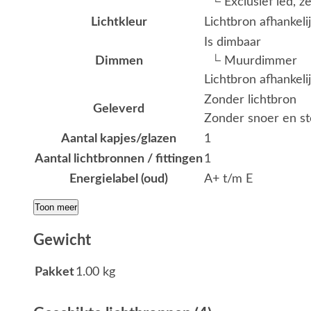
└ Exclusief led, z
Lichtkleur
Lichtbron afhankeli
Is dimbaar
Dimmen
└ Muurdimmer
Lichtbron afhankeli
Zonder lichtbron
Geleverd
Zonder snoer en st
Aantal kapjes/glazen
1
Aantal lichtbronnen / fittingen
1
Energielabel (oud)
A+ t/m E
Toon meer
Gewicht
Pakket
1.00 kg