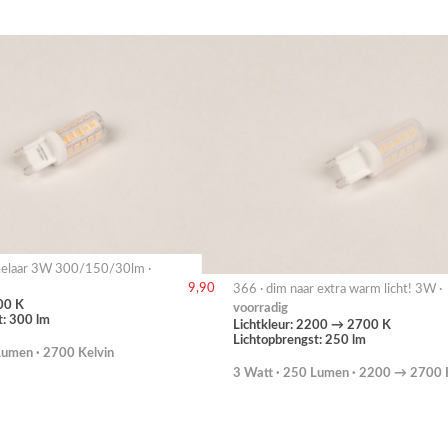
akelaar 3W 300/150/30lm ·
9,90
366 · dim naar extra warm licht! 3W ·
00 K
voorradig
t: 300 lm
Lichtkleur: 2200 → 2700 K
Lichtopbrengst: 250 lm
Lumen · 2700 Kelvin
3 Watt · 250 Lumen · 2200 → 2700 