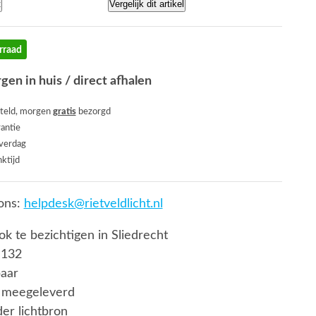
t
Vergelijk dit artikel
rraad
gen in huis / direct afhalen
teld, morgen
gratis
bezorgd
rantie
everdag
ktijd
ons:
helpdesk@rietveldlicht.nl
ook te bezichtigen in Sliedrecht
 132
baar
 meegeleverd
er lichtbron