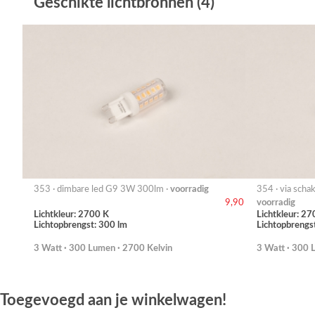
Geschikte lichtbronnen (4)
353 · dimbare led G9 3W 300lm ·
voorradig
354 · via sch
voorradig
9,90
Lichtkleur: 2700 K
Lichtkleur: 27
Lichtopbrengst: 300 lm
Lichtopbrengs
3 Watt · 300 Lumen · 2700 Kelvin
3 Watt · 300 
Toegevoegd aan je winkelwagen!