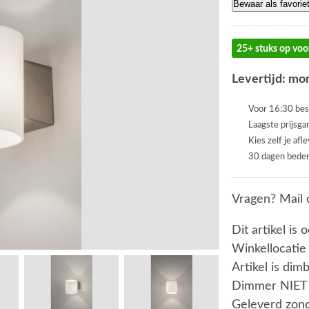
Bewaar als favorie
25+ stuks op voo
Levertijd: mor
Voor 16:30 bes
Laagste prijsga
Kies zelf je afl
30 dagen beden
Vragen? Mail 
Dit artikel is 
Winkellocatie
Artikel is dim
Dimmer NIET
Geleverd zond