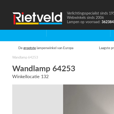
Verlichtingsspecialist sinds 19
Naar
Webwinkels sinds 2006
de
Lampen op voorraad:
362384
homepage
Home
Binnenverlichting
B
De
grootste
lampenwinkel van Europa
Laagste pr
Wandlamp 64253
Wandlamp 64253
Winkellocatie 132