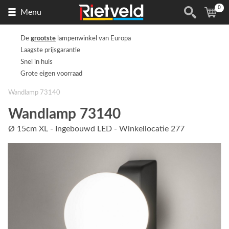
0
Naar
(
ite
Menu
de
homepage
De
grootste
lampenwinkel van Europa
Laagste prijsgarantie
Snel in huis
Grote eigen voorraad
Wandlamp 73140
Wandlamp 73140
Ø 15cm XL - Ingebouwd LED - Winkellocatie 277