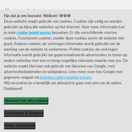
Klantwaardering
Fijn dat je ons bezoekt. Welkom! 🍪🍪🍪
Deze website maakt gebruik van cookies. Cookies zijn veilig en worden
"Zeer goed" - eKomi.nl
gebruikt op bijna alle websites op het internet. Voor meer informatie kun
je onze
cookie-beleid pagina
bezoeken. Er zijn verschillende soorten
Cijfer: 9.2 (25540 recensies)
cookies. Functionele cookies; zonder deze cookies werkt de website niet
goed. Analyse cookies; de verkregen informatie wordt gebruikt om de
werking van de website te verbeteren. Profiel cookies; de verkregen
informatie wordt gebruikt om gepersonaliseerde advertenties te tonen op
Onze nieuwsbrief
andere websites met een zo hoog mogelijke relevante waarde voor jou. De
website maakt hiervoor ook gebruik van diensten van Google, voor
Wil je onze nieuwsbrief ontvangen?
advertentiedoeleinden en webanalyse. Lees meer over hoe Google met
gegevens omgaat via
business.safety.google/privacy
.
Wij verzoeken je vriendelijk om akkoord te gaan met een van de opties.
Dankjewel!
Akkoord met alle cookies
Functioneel & Analyse
© 1955 - 2026 Rietveld Licht B.V.
Alleen functioneel