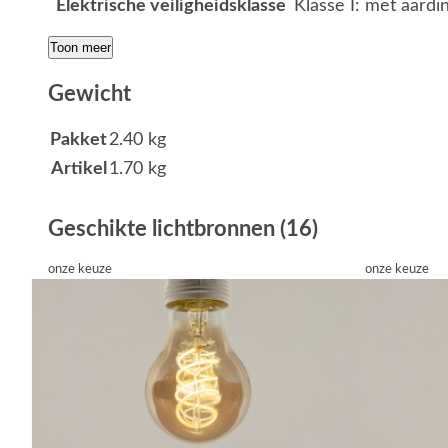
Elektrische veiligheidsklasse
Klasse I: met aardi
Toon meer
Gewicht
Pakket
2.40 kg
Artikel
1.70 kg
Geschikte lichtbronnen (16)
onze keuze
onze keuze