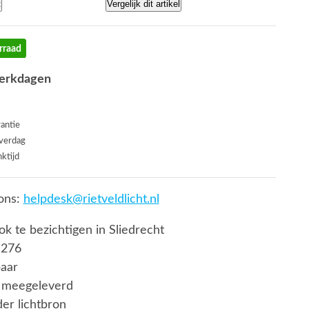
t
Vergelijk dit artikel
rraad
werkdagen
rantie
everdag
ktijd
ons:
helpdesk@rietveldlicht.nl
ook te bezichtigen in Sliedrecht
 276
baar
 meegeleverd
er lichtbron