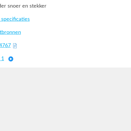
er snoer en stekker
specificaties
htbronnen
74767
 1