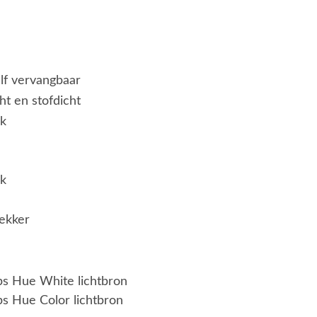
elf vervangbaar
ht en stofdicht
jk
jk
ekker
ips Hue White lichtbron
ps Hue Color lichtbron