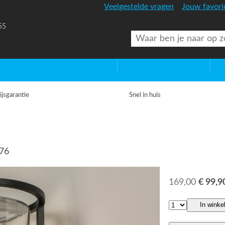
Veelgestelde vragen
Jouw favori
55
uitenverlichting
Diversen
Lic
ijsgarantie
Snel in huis
276
169,00
€ 99,9
In winke