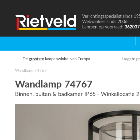
Verlichtingsspecialist sinds 19
Naar
Webwinkels sinds 2006
de
Lampen op voorraad:
362037
homepage
Home
Binnenverlichting
B
De
grootste
lampenwinkel van Europa
Laagste pr
Wandlamp 74767
Wandlamp 74767
Binnen, buiten & badkamer IP65 - Winkellocatie 