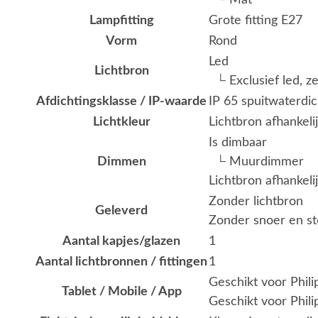
└ Mat
Lampfitting
Grote fitting E27
Vorm
Rond
Led
Lichtbron
└ Exclusief led, z
Afdichtingsklasse / IP-waarde
IP 65 spuitwaterdic
Lichtkleur
Lichtbron afhankeli
Is dimbaar
Dimmen
└ Muurdimmer
Lichtbron afhankeli
Zonder lichtbron
Geleverd
Zonder snoer en st
Aantal kapjes/glazen
1
Aantal lichtbronnen / fittingen
1
Geschikt voor Phil
Tablet / Mobile / App
Geschikt voor Phili