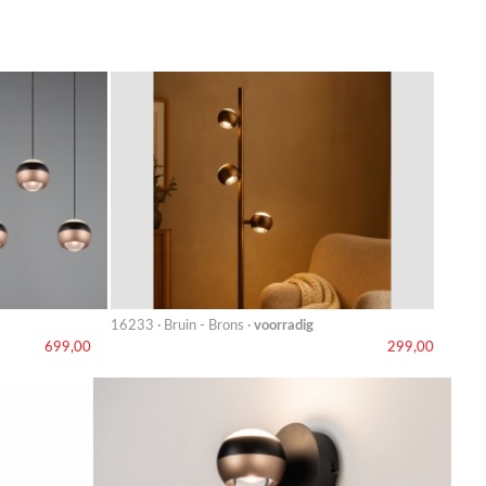
16233 · Bruin - Brons ·
voorradig
699,00
299,00