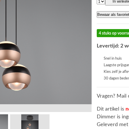
In winkel
Bewaar als favorie
4 stuks op voorr
Levertijd: 2 
Snel in huis
Laagste prijsga
Kies zelf je afl
30 dagen beden
Vragen? Mail 
Dit artikel is
n
Dimmer is in
Geleverd met 