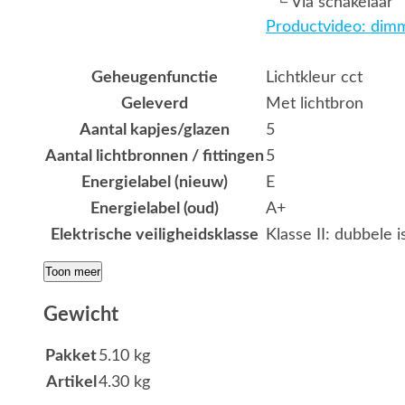
└ Via schakelaar
Productvideo: dimm
Geheugenfunctie
Lichtkleur cct
Geleverd
Met lichtbron
Aantal kapjes/glazen
5
Aantal lichtbronnen / fittingen
5
Energielabel (nieuw)
E
Energielabel (oud)
A+
Elektrische veiligheidsklasse
Klasse II: dubbele i
Toon meer
Gewicht
Pakket
5.10 kg
Artikel
4.30 kg