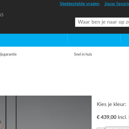
Veelgestelde vragen
Jouw favori
55
uitenverlichting
Diversen
Lic
ijsgarantie
Snel in huis
Kies je kleur:
€ 439,00
Incl