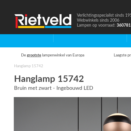
Verlichtingsspecialist sinds 19
Naar
Webwinkels sinds 2006
de
Lampen op voorraad:
360781
homepage
Home
Binnenverlichting
B
De
grootste
lampenwinkel van Europa
Laagste pr
Hanglamp 15742
Hanglamp 15742
Bruin met zwart - Ingebouwd LED