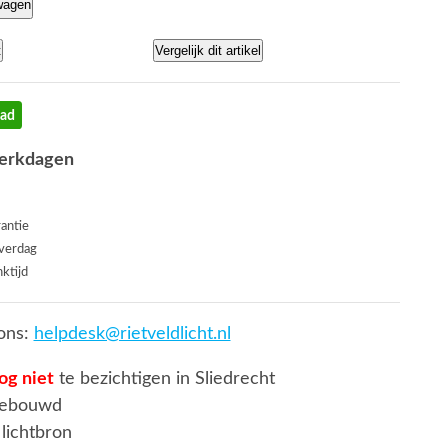
wagen
t
Vergelijk dit artikel
aad
werkdagen
rantie
everdag
ktijd
ons:
helpdesk@rietveldlicht.nl
og niet
te bezichtigen in Sliedrecht
gebouwd
lichtbron