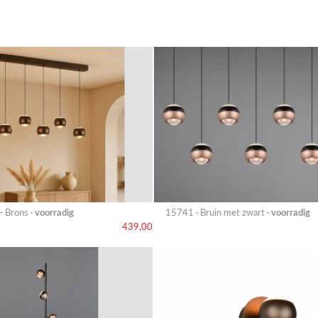
- Brons ·
voorradig
15741 · Bruin met zwart ·
voorradig
439,00