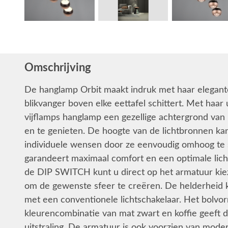
Omschrijving
De hanglamp Orbit maakt indruk met haar elegante
blikvanger boven elke eettafel schittert. Met haar
vijflamps hanglamp een gezellige achtergrond van l
en te genieten. De hoogte van de lichtbronnen ka
individuele wensen door ze eenvoudig omhoog te s
garandeert maximaal comfort en een optimale lichte
de DIP SWITCH kunt u direct op het armatuur kieze
om de gewenste sfeer te creëren. De helderheid 
met een conventionele lichtschakelaar. Het bolvo
kleurencombinatie van mat zwart en koffie geeft
uitstraling. De armatuur is ook voorzien van mode