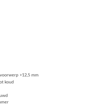
g voorwerp >12,5 mm
tot koud
ouwd
mmer