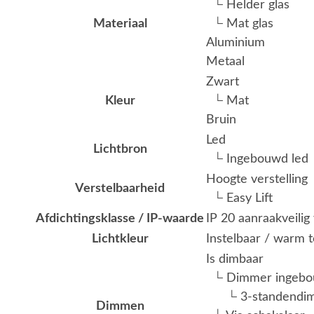
└ Helder glas
Materiaal
└ Mat glas
Aluminium
Metaal
Zwart
Kleur
└ Mat
Bruin
Led
Lichtbron
└ Ingebouwd led
Hoogte verstelling
Verstelbaarheid
└ Easy Lift
Afdichtingsklasse / IP-waarde
IP 20 aanraakveili
Lichtkleur
Instelbaar / warm 
Is dimbaar
└ Dimmer ingeb
└ 3-standendi
Dimmen