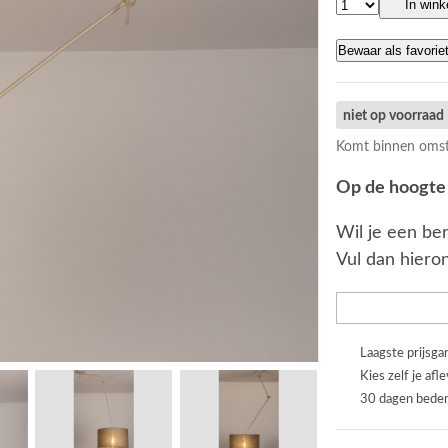
In win
Bewaar als favorie
niet op voorraad
Komt binnen omst
Op de hoogte 
Wil je een ber
Vul dan hieron
Laagste prijsga
Kies zelf je afl
30 dagen beden