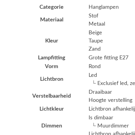
Categorie
Hanglampen
Stof
Materiaal
Metaal
Beige
Kleur
Taupe
Zand
Lampfitting
Grote fitting E27
Vorm
Rond
Led
Lichtbron
└ Exclusief led, z
Draaibaar
Verstelbaarheid
Hoogte verstelling
Lichtkleur
Lichtbron afhankeli
Is dimbaar
Dimmen
└ Muurdimmer
Lichtbron afhankeli