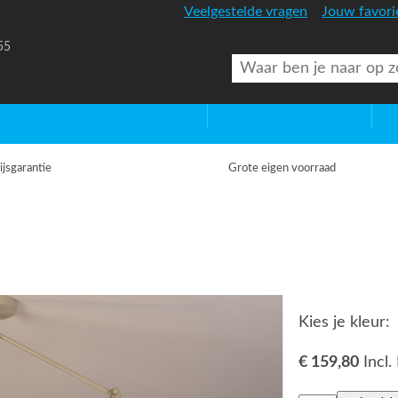
Veelgestelde vragen
Jouw favori
55
uitenverlichting
Diversen
Lic
ijsgarantie
Grote eigen voorraad
Kies je kleur:
€ 159,80
Incl