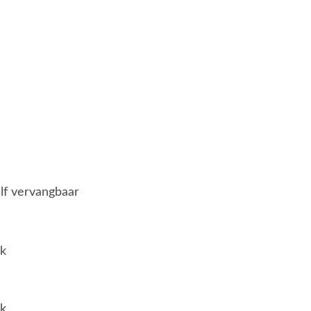
elf vervangbaar
jk
jk