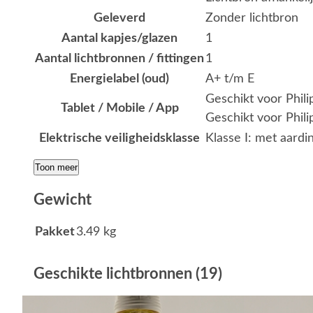
Geleverd
Zonder lichtbron
Aantal kapjes/glazen
1
Aantal lichtbronnen / fittingen
1
Energielabel (oud)
A+ t/m E
Geschikt voor Phil
Tablet / Mobile / App
Geschikt voor Phili
Elektrische veiligheidsklasse
Klasse I: met aardi
Toon meer
Gewicht
Pakket
3.49 kg
Geschikte lichtbronnen (19)