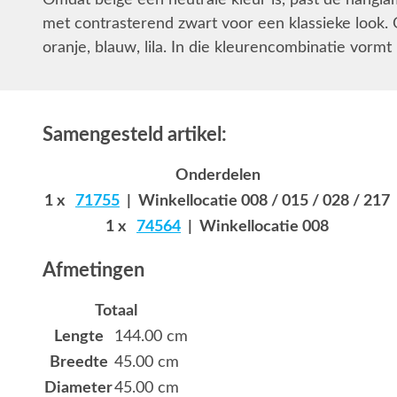
Omdat beige een neutrale kleur is, past de hangla
met contrasterend zwart voor een klassieke look. O
oranje, blauw, lila. In die kleurencombinatie vormt 
Samengesteld artikel:
Onderdelen
1 x
71755
| Winkellocatie 008 / 015 / 028 / 217
1 x
74564
| Winkellocatie 008
Afmetingen
Totaal
Lengte
144.00 cm
Breedte
45.00 cm
Diameter
45.00 cm