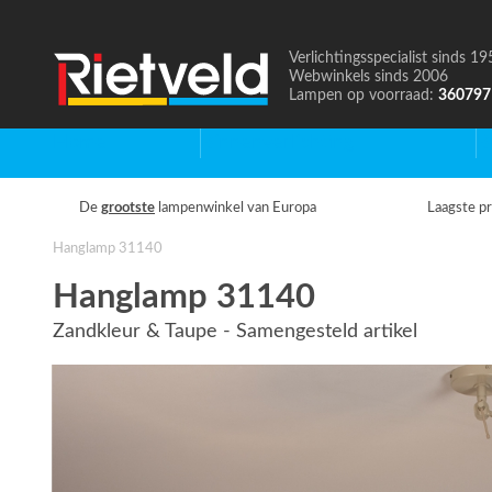
Verlichtingsspecialist sinds 19
Naar
Webwinkels sinds 2006
de
Lampen op voorraad:
360797
homepage
Home
Binnenverlichting
B
De
grootste
lampenwinkel van Europa
Laagste pr
Hanglamp 31140
Hanglamp 31140
Zandkleur & Taupe - Samengesteld artikel