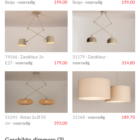
Beige ·
voorradig
199,00
Beige ·
voorradig
199,00
74566 · Zandkleur 2x
31179 · Zandkleur ·
E27 ·
voorradig
179,00
voorradig
314,80
31241 · Rotan 2x Ø 50
31568 ·
voorradig
189,70
cm ·
voorradig
393,00