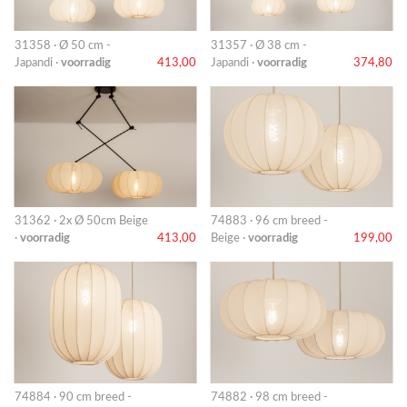
31358 · Ø 50 cm -
31357 · Ø 38 cm -
Japandi ·
voorradig
413,00
Japandi ·
voorradig
374,80
31362 · 2x Ø 50cm Beige
74883 · 96 cm breed -
·
voorradig
413,00
Beige ·
voorradig
199,00
74884 · 90 cm breed -
74882 · 98 cm breed -