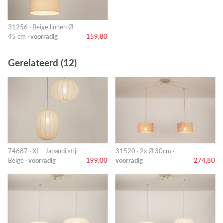
31256 · Beige linnen Ø
45 cm ·
voorradig
159,80
Gerelateerd (12)
74687 · XL - Japandi stijl -
31520 · 2x Ø 30cm ·
Beige ·
voorradig
199,00
voorradig
274,80