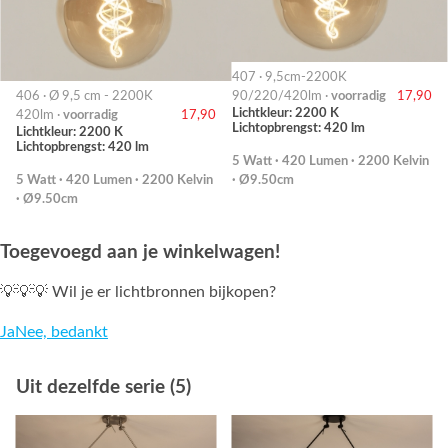
407 · 9,5cm-2200K
406 · Ø 9,5 cm - 2200K
90/220/420lm ·
voorradig
17,90
Lichtkleur: 2200 K
420lm ·
voorradig
17,90
Lichtopbrengst: 420 lm
Lichtkleur: 2200 K
Lichtopbrengst: 420 lm
5 Watt · 420 Lumen · 2200 Kelvin
5 Watt · 420 Lumen · 2200 Kelvin
· Ø9.50cm
· Ø9.50cm
Toegevoegd aan je winkelwagen!
💡💡💡 Wil je er lichtbronnen bijkopen?
Ja
Nee, bedankt
Uit dezelfde serie (5)