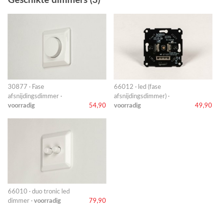
Geschikte dimmers (3)
30877 · Fase
66012 · led (fase
afsnijdingsdimmer ·
afsnijdingsdimmer) ·
voorradig
54,90
voorradig
49,90
66010 · duo tronic led
dimmer ·
voorradig
79,90