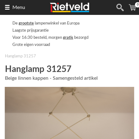
0
Naar
(
Menu
de
homepage
De
grootste
lampenwinkel van Europa
Laagste prijsgarantie
Voor 16:30 besteld, morgen
gratis
bezorgd
Grote eigen voorraad
Hanglamp 31257
Hanglamp 31257
Beige linnen kappen - Samengesteld artikel