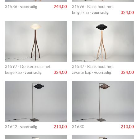
31586 ·
voorradig
244,00
31596 · Blank hout met
beige kap ·
voorradig
324,00
31597 · Donkerbruin met
31587 · Blank hout met
beige kap ·
voorradig
324,00
zwarte kap ·
voorradig
324,00
31642 ·
voorradig
210,00
31630
210,00