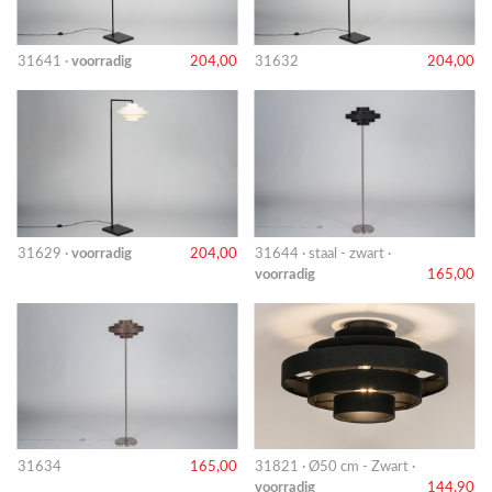
31641 ·
voorradig
204,00
31632
204,00
31629 ·
voorradig
204,00
31644 · staal - zwart ·
voorradig
165,00
31634
165,00
31821 · Ø50 cm - Zwart ·
voorradig
144,90