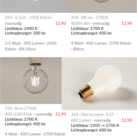
393 · 6,5cm - 2400 Kelvin ·
358 · Ø8 cm - 2700K
voorradig
12,90
400lm dim ·
voorradig
12,90
Lichtkleur: 2400 K
Lichtkleur: 2700 K
Lichtopbrengst: 300 lm
Lichtopbrengst: 400 lm
3.5 Watt · 300 Lumen · 2400
4 Watt · 400 Lumen · 2700 Kelvin
Kelvin · Ø6.50cm
· Ø8cm
359 · 8cm-2700K
400/220/95lm ·
voorradig
12,90
350 · Dim to warm -E27-
Lichtkleur: 2700 K
680 Lumen ·
voorradig
12,90
Lichtopbrengst: 400 lm
Lichtkleur: 2200 → 2700 K
Lichtopbrengst: 680 lm
4 Watt · 400 Lumen · 2700 Kelvin