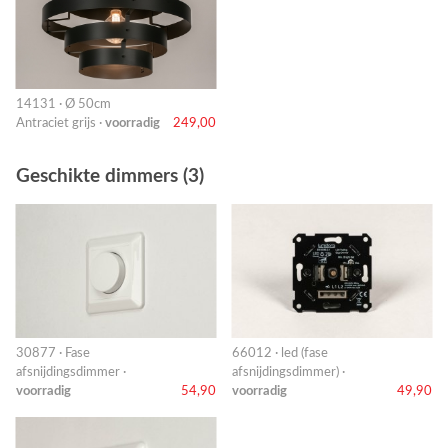
14131 · Ø 50cm
Antraciet grijs ·
voorradig
249,00
Geschikte dimmers (3)
30877 · Fase
66012 · led (fase
afsnijdingsdimmer ·
afsnijdingsdimmer) ·
voorradig
54,90
voorradig
49,90