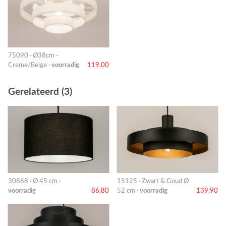
75090 · Ø38cm -
Creme/Beige ·
voorradig
119,00
Gerelateerd (3)
30868 · Ø 45 cm ·
15125 · Zwart & Goud Ø
voorradig
86,80
52 cm ·
voorradig
139,90