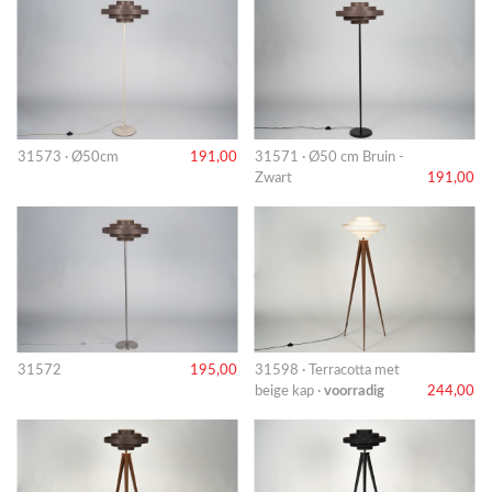
31573 · Ø50cm
191,00
31571 · Ø50 cm Bruin -
Zwart
191,00
31572
195,00
31598 · Terracotta met
beige kap ·
voorradig
244,00