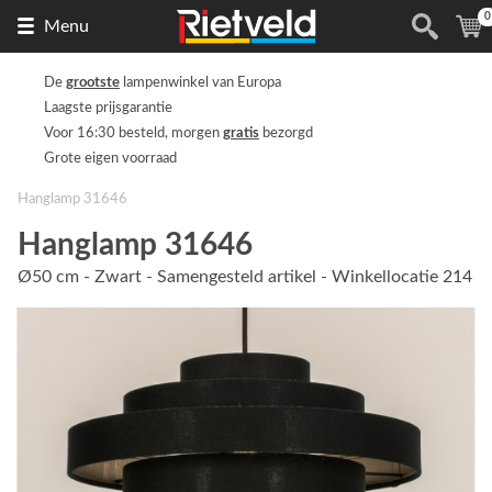
0
Naar
(
Menu
de
homepage
De
grootste
lampenwinkel van Europa
Laagste prijsgarantie
Voor 16:30 besteld, morgen
gratis
bezorgd
Grote eigen voorraad
Hanglamp 31646
Hanglamp 31646
Ø50 cm - Zwart - Samengesteld artikel - Winkellocatie 214