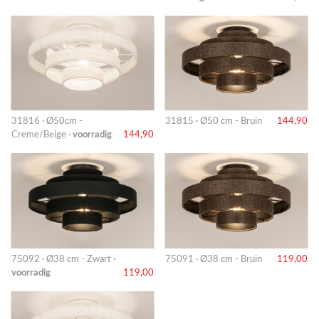
31816 · Ø50cm -
31815 · Ø50 cm - Bruin
144,90
Creme/Beige ·
voorradig
144,90
75092 · Ø38 cm - Zwart ·
75091 · Ø38 cm - Bruin
119,00
voorradig
119,00