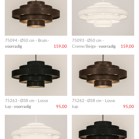
75094 · Ø50 cm - Bruin ·
75093 · Ø50 cm -
voorradig
159,00
Creme/Beige ·
voorradig
159,00
75263 · Ø38 cm - Losse
75262 · Ø38 cm - Losse
kap ·
voorradig
95,00
kap
95,00