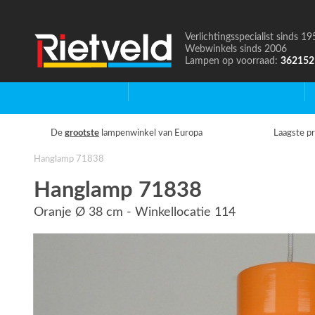
Verlichtingsspecialist sinds 19
Naar
Webwinkels sinds 2006
de
Lampen op voorraad:
362152
homepage
Home
Binnenverlichting
B
De
grootste
lampenwinkel van Europa
Laagste pr
Hanglamp 71838
Hanglamp 71838
Oranje Ø 38 cm - Winkellocatie 114