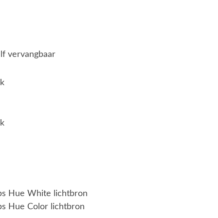
elf vervangbaar
jk
jk
ips Hue White lichtbron
ps Hue Color lichtbron