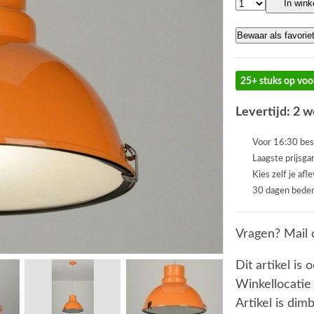
In win
Bewaar als favorie
25+ stuks op voo
Levertijd: 2 
Voor 16:30 bes
Laagste prijsga
Kies zelf je afl
30 dagen beden
Vragen? Mail 
Dit artikel is 
Winkellocatie
Artikel is dim