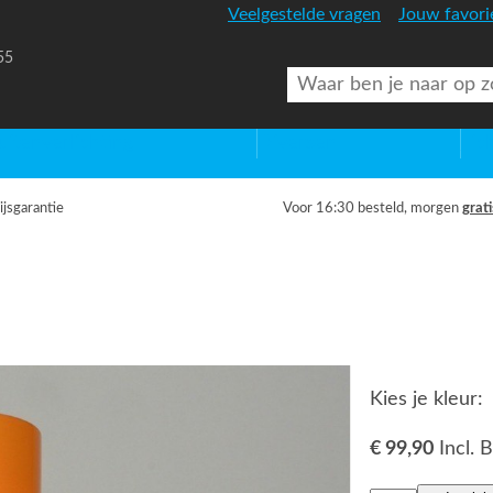
Veelgestelde vragen
Jouw favori
55
uitenverlichting
Diversen
Lic
ijsgarantie
Voor 16:30 besteld, morgen
grati
Kies je kleur:
€ 99,90
Incl.