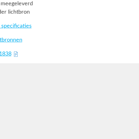
 meegeleverd
er lichtbron
specificaties
htbronnen
71838