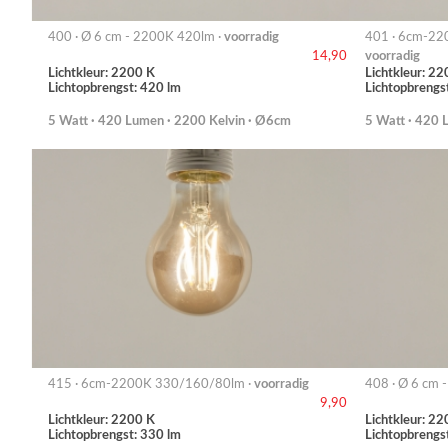
400 · Ø 6 cm - 2200K 420lm ·
voorradig
401 · 6cm-22
voorradig
14,90
Lichtkleur: 2200 K
Lichtkleur: 22
Lichtopbrengst: 420 lm
Lichtopbrengs
5 Watt · 420 Lumen · 2200 Kelvin · Ø6cm
5 Watt · 420 
415 · 6cm-2200K 330/160/80lm ·
voorradig
408 · Ø 6 cm 
9,90
Lichtkleur: 2200 K
Lichtkleur: 22
Lichtopbrengst: 330 lm
Lichtopbrengs