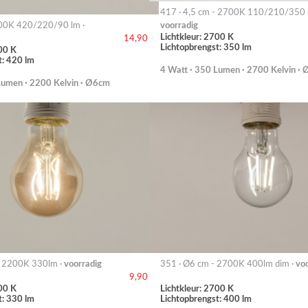
417 · 4,5 cm - 2700K 110/210/350 
00K 420/220/90 lm ·
voorradig
Lichtkleur: 2700 K
14,90
Lichtopbrengst: 350 lm
00 K
t: 420 lm
4 Watt · 350 Lumen · 2700 Kelvin ·
Lumen · 2200 Kelvin · Ø6cm
- 2200K 330lm ·
voorradig
351 · Ø6 cm - 2700K 400lm dim ·
vo
9,90
00 K
Lichtkleur: 2700 K
t: 330 lm
Lichtopbrengst: 400 lm