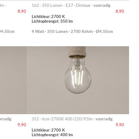
lm ·
162 · 350 Lumen - E27- Dimbaar ·
voorradig
8,90
8,90
Lichtkleur: 2700 K
Lichtopbrengst: 350 lm
 Ø4.50cm
4 Watt · 350 Lumen · 2700 Kelvin · Ø4.50cm
orradig
352 · 6cm-2700K 400/220/95lm ·
voorradig
9,90
9,90
Lichtkleur: 2700 K
Lichtopbrengst: 400 lm