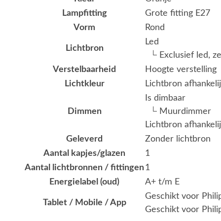
Lampfitting
Grote fitting E27
Vorm
Rond
Led
Lichtbron
└ Exclusief led, z
Verstelbaarheid
Hoogte verstelling
Lichtkleur
Lichtbron afhankeli
Is dimbaar
Dimmen
└ Muurdimmer
Lichtbron afhankeli
Geleverd
Zonder lichtbron
Aantal kapjes/glazen
1
Aantal lichtbronnen / fittingen
1
Energielabel (oud)
A+ t/m E
Geschikt voor Phil
Tablet / Mobile / App
Geschikt voor Phili