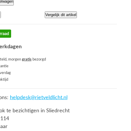
kelwagen
t
Vergelijk dit artikel
rraad
werkdagen
teld, morgen
gratis
bezorgd
rantie
everdag
ktijd
ons:
helpdesk@rietveldlicht.nl
ook te bezichtigen in Sliedrecht
 114
baar