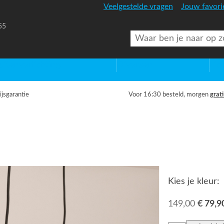
Veelgestelde vragen
Jouw favori
55
uitenverlichting
Diversen
Lic
ijsgarantie
Voor 16:30 besteld, morgen
grati
Kies je kleur:
149,00
€ 79,9