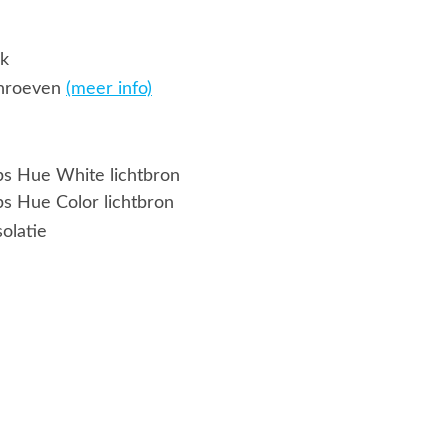
jk
chroeven
(meer info)
ips Hue White lichtbron
ps Hue Color lichtbron
solatie