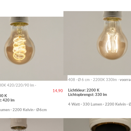
408 · Ø 6 cm - 2200K 330lm ·
voorra
00K 420/220/90 lm ·
Lichtkleur: 2200 K
14,90
Lichtopbrengst: 330 lm
00 K
t: 420 lm
4 Watt · 330 Lumen · 2200 Kelvin ·
Lumen · 2200 Kelvin · Ø6cm