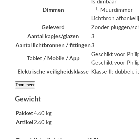
Is dimbaar
Dimmen
└ Muurdimmer
Lichtbron afhankeli
Geleverd
Zonder pluggen/s
Aantal kapjes/glazen
3
Aantal lichtbronnen / fittingen
3
Geschikt voor Phil
Tablet / Mobile / App
Geschikt voor Phili
Elektrische veiligheidsklasse
Klasse II: dubbele i
Toon meer
Gewicht
Pakket
4.60 kg
Artikel
2.60 kg