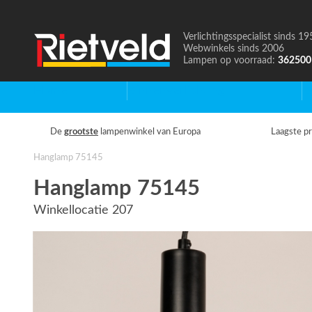
Verlichtingsspecialist sinds 19
Naar
Webwinkels sinds 2006
de
Lampen op voorraad:
362500
homepage
Home
Binnenverlichting
B
De
grootste
lampenwinkel van Europa
Laagste pr
Hanglamp 75145
Hanglamp 75145
Winkellocatie 207