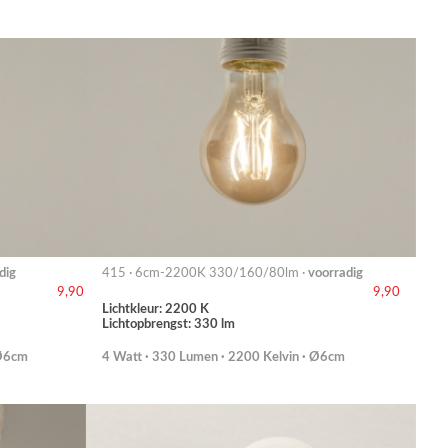
dig
415 · 6cm-2200K 330/160/80lm ·
voorradig
9,90
9,90
Lichtkleur: 2200 K
Lichtopbrengst: 330 lm
 Ø6cm
4 Watt · 330 Lumen · 2200 Kelvin · Ø6cm