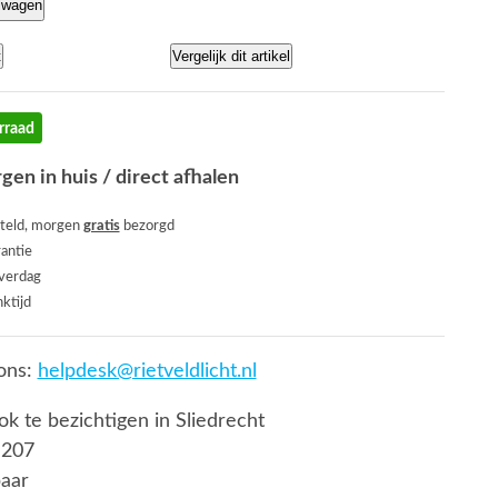
lwagen
t
Vergelijk dit artikel
rraad
gen in huis / direct afhalen
teld, morgen
gratis
bezorgd
rantie
everdag
ktijd
ons:
helpdesk@rietveldlicht.nl
ook te bezichtigen in Sliedrecht
 207
baar