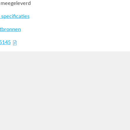
 meegeleverd
specificaties
htbronnen
75145