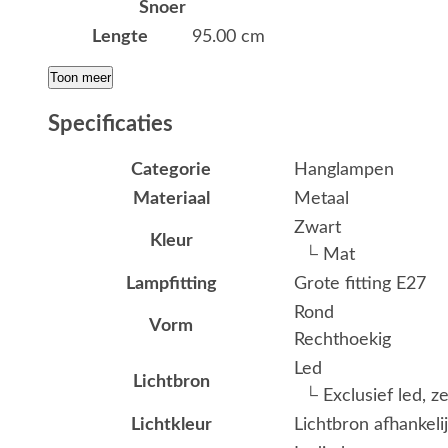
Snoer
Lengte
95.00 cm
Toon meer
Specificaties
Categorie
Hanglampen
Materiaal
Metaal
Zwart
Kleur
└ Mat
Lampfitting
Grote fitting E27
Rond
Vorm
Rechthoekig
Led
Lichtbron
└ Exclusief led, z
Lichtkleur
Lichtbron afhankeli