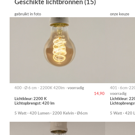
Geschikte lichtbronnen (15)
gebruikt in foto
onze keuze
400 · Ø 6 cm - 2200K 420lm ·
voorradig
401 · 6cm-22
voorradig
14,90
Lichtkleur: 2200 K
Lichtkleur: 22
Lichtopbrengst: 420 lm
Lichtopbrengs
5 Watt · 420 Lumen · 2200 Kelvin · Ø6cm
5 Watt · 420 