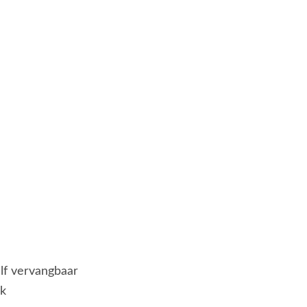
elf vervangbaar
jk