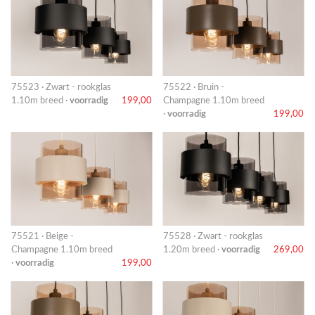
75523 · Zwart - rookglas
75522 · Bruin -
1.10m breed ·
voorradig
199,00
Champagne 1.10m breed
·
voorradig
199,00
75521 · Beige -
75528 · Zwart - rookglas
Champagne 1.10m breed
1.20m breed ·
voorradig
269,00
·
voorradig
199,00