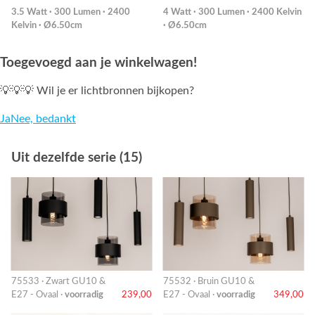
3.5 Watt · 300 Lumen · 2400
4 Watt · 300 Lumen · 2400 Kelvin
Kelvin · Ø6.50cm
· Ø6.50cm
Toegevoegd aan je winkelwagen!
💡💡💡 Wil je er lichtbronnen bijkopen?
Ja
Nee, bedankt
Uit dezelfde serie (15)
75533 · Zwart GU10 &
75532 · Bruin GU10 &
E27 - Ovaal ·
voorradig
239,00
E27 - Ovaal ·
voorradig
349,00