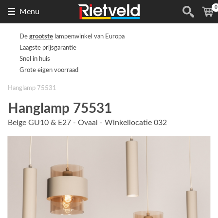
0
Naar
(
Menu
de
homepage
De
grootste
lampenwinkel van Europa
Laagste prijsgarantie
Snel in huis
Grote eigen voorraad
Hanglamp 75531
Hanglamp 75531
Beige GU10 & E27 - Ovaal - Winkellocatie 032