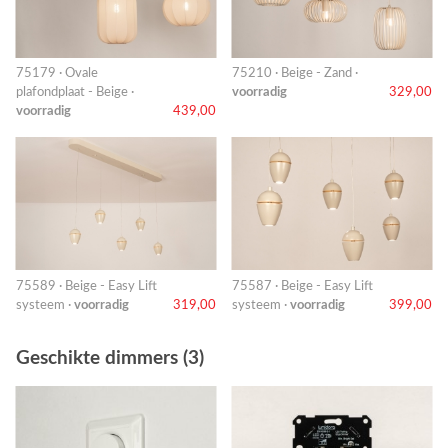
75179 · Ovale
75210 · Beige - Zand ·
plafondplaat - Beige ·
voorradig
329,00
voorradig
439,00
75589 · Beige - Easy Lift
75587 · Beige - Easy Lift
systeem ·
voorradig
319,00
systeem ·
voorradig
399,00
Geschikte dimmers (3)