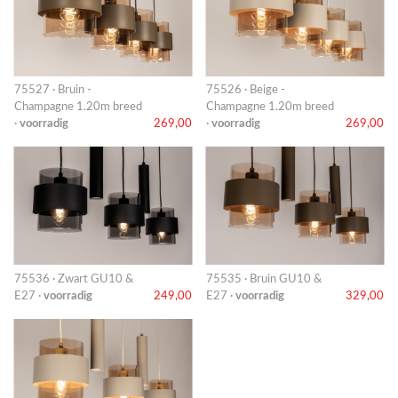
75527 · Bruin -
75526 · Beige -
Champagne 1.20m breed
Champagne 1.20m breed
·
voorradig
269,00
·
voorradig
269,00
75536 · Zwart GU10 &
75535 · Bruin GU10 &
E27 ·
voorradig
249,00
E27 ·
voorradig
329,00