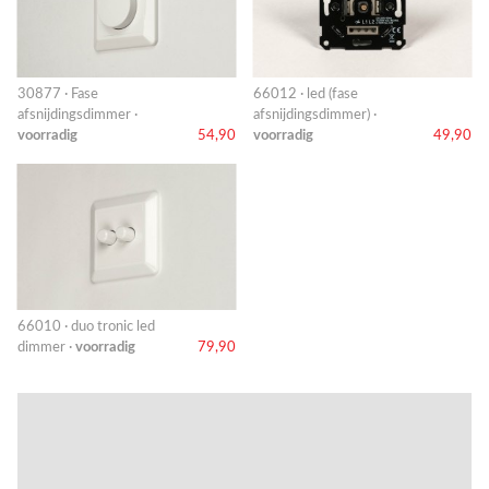
30877 · Fase
66012 · led (fase
afsnijdingsdimmer ·
afsnijdingsdimmer) ·
voorradig
54,90
voorradig
49,90
66010 · duo tronic led
dimmer ·
voorradig
79,90