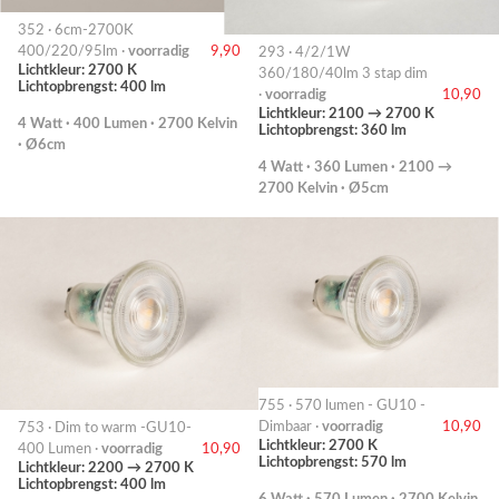
352 · 6cm-2700K
400/220/95lm ·
voorradig
9,90
293 · 4/2/1W
Lichtkleur: 2700 K
360/180/40lm 3 stap dim
Lichtopbrengst: 400 lm
·
voorradig
10,90
Lichtkleur: 2100 → 2700 K
4 Watt · 400 Lumen · 2700 Kelvin
Lichtopbrengst: 360 lm
· Ø6cm
4 Watt · 360 Lumen · 2100 →
2700 Kelvin · Ø5cm
755 · 570 lumen - GU10 -
Dimbaar ·
voorradig
10,90
753 · Dim to warm -GU10-
Lichtkleur: 2700 K
400 Lumen ·
voorradig
10,90
Lichtopbrengst: 570 lm
Lichtkleur: 2200 → 2700 K
Lichtopbrengst: 400 lm
6 Watt · 570 Lumen · 2700 Kelvin