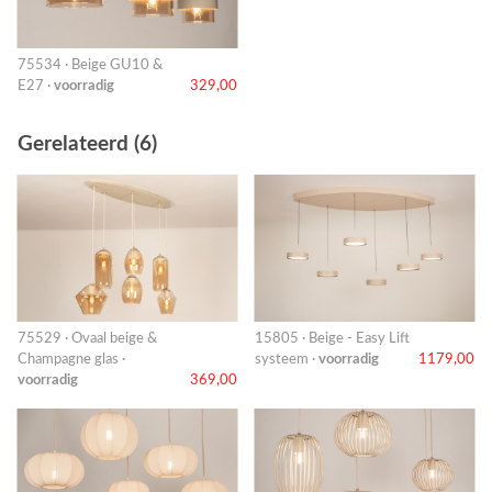
75534 · Beige GU10 &
E27 ·
voorradig
329,00
Gerelateerd (6)
75529 · Ovaal beige &
15805 · Beige - Easy Lift
Champagne glas ·
systeem ·
voorradig
1179,00
voorradig
369,00