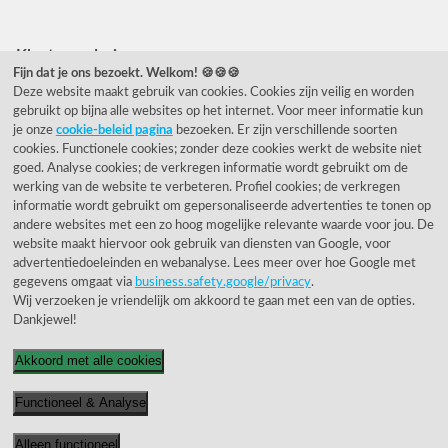
Klantwaardering
Fijn dat je ons bezoekt. Welkom! 🍪🍪🍪
Deze website maakt gebruik van cookies. Cookies zijn veilig en worden
"Zeer goed" - eKomi.nl
gebruikt op bijna alle websites op het internet. Voor meer informatie kun
je onze
cookie-beleid pagina
bezoeken. Er zijn verschillende soorten
Cijfer: 9.2 (25540 recensies)
cookies. Functionele cookies; zonder deze cookies werkt de website niet
goed. Analyse cookies; de verkregen informatie wordt gebruikt om de
werking van de website te verbeteren. Profiel cookies; de verkregen
informatie wordt gebruikt om gepersonaliseerde advertenties te tonen op
Onze nieuwsbrief
andere websites met een zo hoog mogelijke relevante waarde voor jou. De
website maakt hiervoor ook gebruik van diensten van Google, voor
Wil je onze nieuwsbrief ontvangen?
advertentiedoeleinden en webanalyse. Lees meer over hoe Google met
gegevens omgaat via
business.safety.google/privacy
.
Wij verzoeken je vriendelijk om akkoord te gaan met een van de opties.
Dankjewel!
Akkoord met alle cookies
Functioneel & Analyse
© 1955 - 2026 Rietveld Licht B.V.
Alleen functioneel