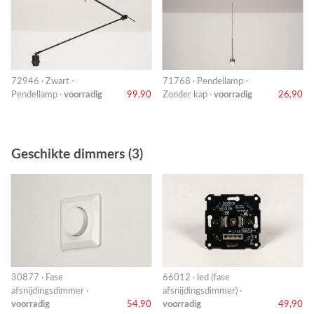
72946 · Zwart -
71768 · Pendellamp -
Pendellamp ·
voorradig
99,90
Zonder kap ·
voorradig
26,90
Geschikte dimmers (3)
30877 · Fase
66012 · led (fase
afsnijdingsdimmer ·
afsnijdingsdimmer) ·
voorradig
54,90
voorradig
49,90