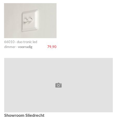
66010 · duo tronic led
dimmer ·
voorradig
79,90
Showroom Sliedrecht