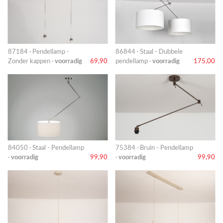
87184 · Pendellamp -
86844 · Staal - Dubbele
Zonder kappen ·
voorradig
69,90
pendellamp ·
voorradig
175,00
84050 · Staal - Pendellamp
75384 · Bruin - Pendellamp
·
voorradig
99,90
·
voorradig
99,90