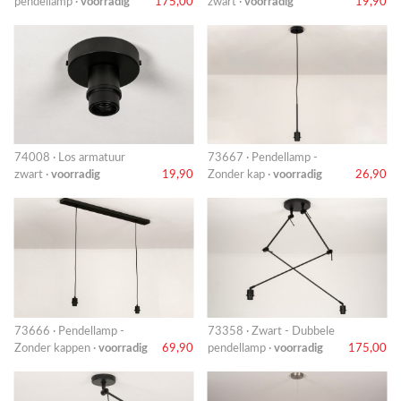
pendellamp ·
voorradig
175,00
zwart ·
voorradig
19,90
74008 · Los armatuur
73667 · Pendellamp -
zwart ·
voorradig
19,90
Zonder kap ·
voorradig
26,90
73666 · Pendellamp -
73358 · Zwart - Dubbele
Zonder kappen ·
voorradig
69,90
pendellamp ·
voorradig
175,00