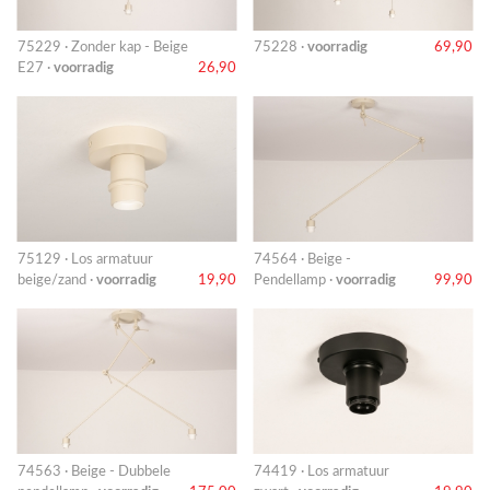
75229 · Zonder kap - Beige
75228 ·
voorradig
69,90
E27 ·
voorradig
26,90
75129 · Los armatuur
74564 · Beige -
beige/zand ·
voorradig
19,90
Pendellamp ·
voorradig
99,90
74563 · Beige - Dubbele
74419 · Los armatuur