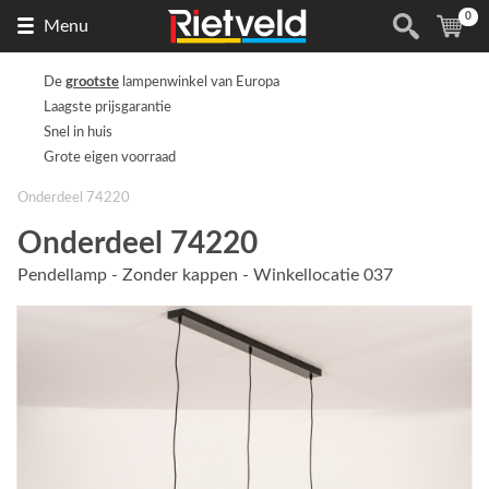
0
Naar
(
ite
Menu
de
homepage
De
grootste
lampenwinkel van Europa
Laagste prijsgarantie
Snel in huis
Grote eigen voorraad
Onderdeel 74220
Onderdeel 74220
Pendellamp - Zonder kappen - Winkellocatie 037