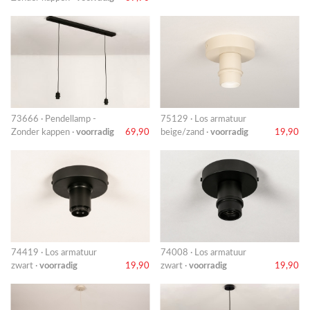
73666 · Pendellamp -
75129 · Los armatuur
Zonder kappen ·
voorradig
69,90
beige/zand ·
voorradig
19,90
74419 · Los armatuur
74008 · Los armatuur
zwart ·
voorradig
19,90
zwart ·
voorradig
19,90