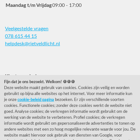
Maandag t/m Vrijdag
09:00 - 17:00
Veelgestelde vragen
078 615 44 15
helpdesk@rietveldlicht.nl
Facebook
Instagram
Pinterest
Klantwaardering
Fijn dat je ons bezoekt. Welkom! 🍪🍪🍪
Deze website maakt gebruik van cookies. Cookies zijn veilig en worden
"Zeer goed" - eKomi.nl
gebruikt op bijna alle websites op het internet. Voor meer informatie kun
je onze
cookie-beleid pagina
bezoeken. Er zijn verschillende soorten
Cijfer: 9.2 (25540 recensies)
cookies. Functionele cookies; zonder deze cookies werkt de website niet
goed. Analyse cookies; de verkregen informatie wordt gebruikt om de
werking van de website te verbeteren. Profiel cookies; de verkregen
informatie wordt gebruikt om gepersonaliseerde advertenties te tonen op
Onze nieuwsbrief
andere websites met een zo hoog mogelijke relevante waarde voor jou. De
website maakt hiervoor ook gebruik van diensten van Google, voor
Wil je onze nieuwsbrief ontvangen?