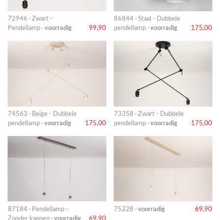
72946 · Zwart -
86844 · Staal - Dubbele
Pendellamp ·
voorradig
99,90
pendellamp ·
voorradig
175,00
74563 · Beige - Dubbele
73358 · Zwart - Dubbele
pendellamp ·
voorradig
175,00
pendellamp ·
voorradig
175,00
87184 · Pendellamp -
75228 ·
voorradig
69,90
Zonder kappen ·
voorradig
69,90