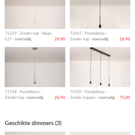
75229 · Zonder kap - Beige
73667 · Pendellamp -
E27 ·
voorradig
26,90
Zonder kap ·
voorradig
26,90
71768 · Pendellamp -
74220 · Pendellamp -
Zonder kap ·
voorradig
26,90
Zonder kappen ·
voorradig
75,00
Geschikte dimmers (3)