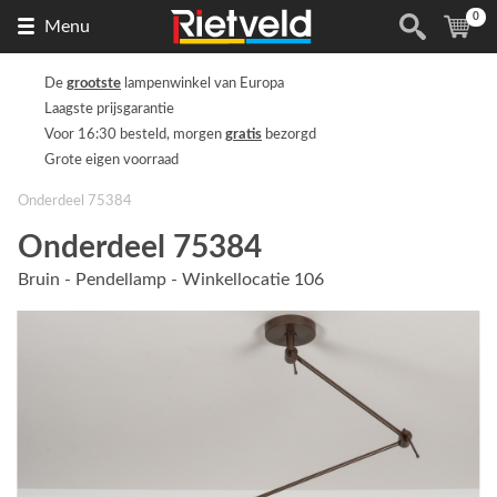
0
Naar
(
ite
Menu
de
homepage
De
grootste
lampenwinkel van Europa
Laagste prijsgarantie
Voor 16:30 besteld, morgen
gratis
bezorgd
Grote eigen voorraad
Onderdeel 75384
Onderdeel 75384
Bruin - Pendellamp - Winkellocatie 106