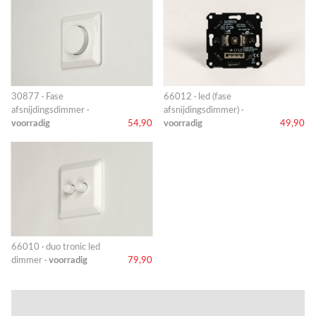
30877 · Fase
66012 · led (fase
afsnijdingsdimmer ·
afsnijdingsdimmer) ·
voorradig
54,90
voorradig
49,90
66010 · duo tronic led
dimmer ·
voorradig
79,90