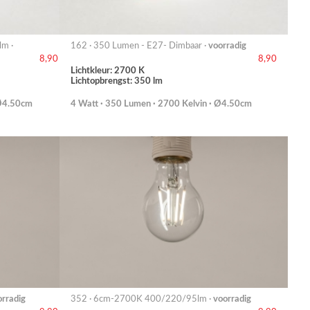
lm ·
162 · 350 Lumen - E27- Dimbaar ·
voorradig
8,90
8,90
Lichtkleur: 2700 K
Lichtopbrengst: 350 lm
 Ø4.50cm
4 Watt · 350 Lumen · 2700 Kelvin · Ø4.50cm
orradig
352 · 6cm-2700K 400/220/95lm ·
voorradig