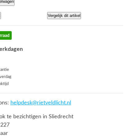
kelwagen
t
Vergelijk dit artikel
rraad
werkdagen
rantie
everdag
ktijd
ons:
helpdesk@rietveldlicht.nl
ook te bezichtigen in Sliedrecht
 227
baar