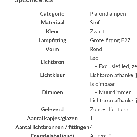
Specificaties
Categorie
Plafondlampen
Materiaal
Stof
Kleur
Zwart
Lampfitting
Grote fitting E27
Vorm
Rond
Led
Lichtbron
└ Exclusief led, z
Lichtkleur
Lichtbron afhankeli
Is dimbaar
Dimmen
└ Muurdimmer
Lichtbron afhankeli
Geleverd
Zonder lichtbron
Aantal kapjes/glazen
1
Aantal lichtbronnen / fittingen
4
Energielabel (oud)
A+ t/m E