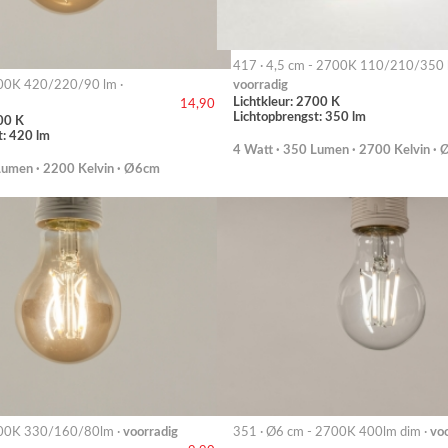
417 · 4,5 cm - 2700K 110/210/350 
00K 420/220/90 lm ·
voorradig
Lichtkleur: 2700 K
14,90
Lichtopbrengst: 350 lm
00 K
t: 420 lm
4 Watt · 350 Lumen · 2700 Kelvin ·
Lumen · 2200 Kelvin · Ø6cm
00K 330/160/80lm ·
voorradig
351 · Ø6 cm - 2700K 400lm dim ·
vo