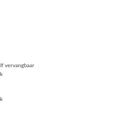
elf vervangbaar
jk
jk