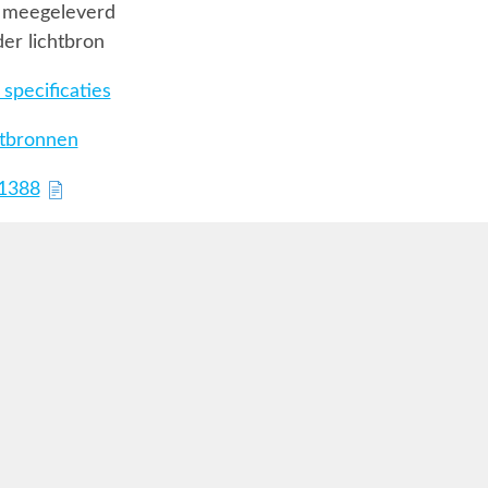
 meegeleverd
er lichtbron
specificaties
htbronnen
71388