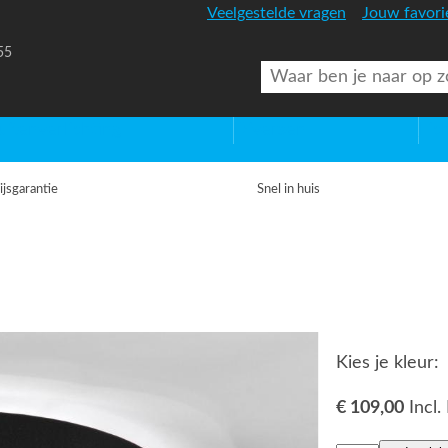
Veelgestelde vragen
Jouw favori
55
uitenverlichting
Diversen
Lic
ijsgarantie
Snel in huis
Kies je kleur:
€ 109,00
Incl