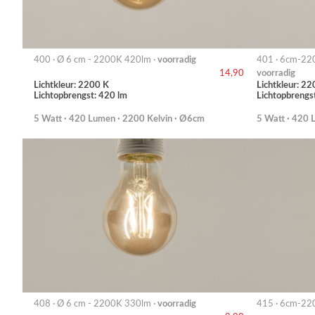
400 · Ø 6 cm - 2200K 420lm ·
voorradig
401 · 6cm-22
voorradig
14,90
Lichtkleur: 2200 K
Lichtkleur: 22
Lichtopbrengst: 420 lm
Lichtopbrengs
5 Watt · 420 Lumen · 2200 Kelvin · Ø6cm
5 Watt · 420 
408 · Ø 6 cm - 2200K 330lm ·
voorradig
415 · 6cm-22