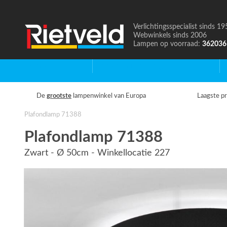
Verlichtingsspecialist sinds 19
Naar
Webwinkels sinds 2006
de
Lampen op voorraad:
362036
homepage
Home
Binnenverlichting
B
De
grootste
lampenwinkel van Europa
Laagste pr
Plafondlamp 71388
Plafondlamp 71388
Zwart - Ø 50cm - Winkellocatie 227