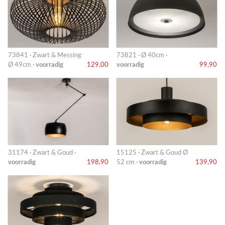
73841 · Zwart & Messing
73821 · Ø 40cm ·
Ø 49cm ·
voorradig
129,00
voorradig
99,90
31174 · Zwart & Goud ·
15125 · Zwart & Goud Ø
voorradig
198,90
52 cm ·
voorradig
139,90