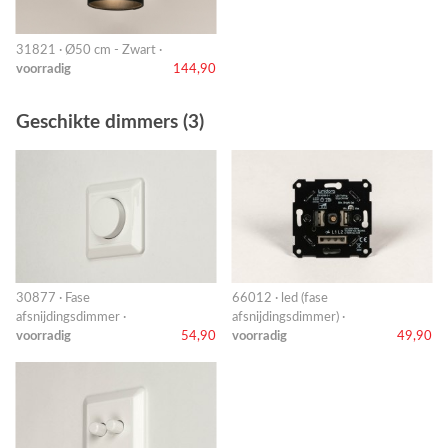
31821 · Ø50 cm - Zwart ·
voorradig
144,90
Geschikte dimmers (3)
30877 · Fase
66012 · led (fase
afsnijdingsdimmer ·
afsnijdingsdimmer) ·
voorradig
54,90
voorradig
49,90