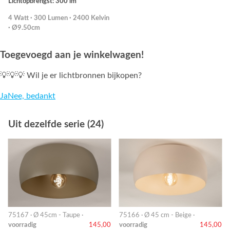
Lichtopbrengst: 300 lm
4 Watt · 300 Lumen · 2400 Kelvin
· Ø9.50cm
Toegevoegd aan je winkelwagen!
💡💡💡 Wil je er lichtbronnen bijkopen?
Ja
Nee, bedankt
Uit dezelfde serie (24)
75167 · Ø 45cm - Taupe ·
75166 · Ø 45 cm - Beige ·
voorradig
145,00
voorradig
145,00