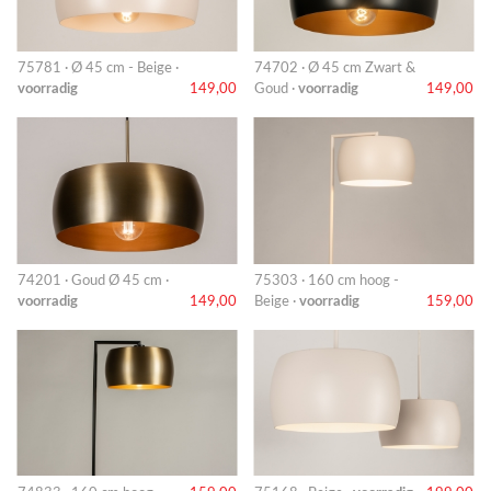
75781 · Ø 45 cm - Beige ·
74702 · Ø 45 cm Zwart &
voorradig
149,00
Goud ·
voorradig
149,00
74201 · Goud Ø 45 cm ·
75303 · 160 cm hoog -
voorradig
149,00
Beige ·
voorradig
159,00