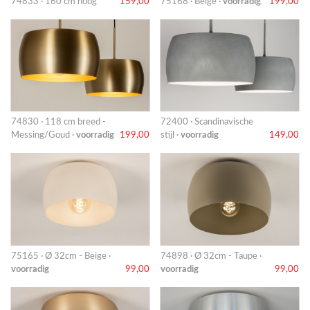
74833 · 160 cm hoog
159,00
75168 · Beige ·
voorradig
199,00
74830 · 118 cm breed -
72400 · Scandinavische
Messing/Goud ·
voorradig
199,00
stijl ·
voorradig
149,00
75165 · Ø 32cm - Beige ·
74898 · Ø 32cm - Taupe ·
voorradig
99,00
voorradig
99,00