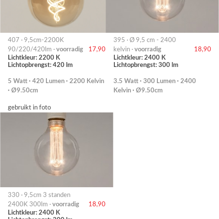
407 · 9,5cm-2200K
395 · Ø 9,5 cm - 2400
90/220/420lm ·
voorradig
17,90
kelvin ·
voorradig
18,90
Lichtkleur: 2200 K
Lichtkleur: 2400 K
Lichtopbrengst: 420 lm
Lichtopbrengst: 300 lm
5 Watt · 420 Lumen · 2200 Kelvin
3.5 Watt · 300 Lumen · 2400
· Ø9.50cm
Kelvin · Ø9.50cm
gebruikt in foto
330 · 9,5cm 3 standen
2400K 300lm ·
voorradig
18,90
Lichtkleur: 2400 K