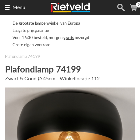
0
Naar
(
Menu
de
homepage
De
grootste
lampenwinkel van Europa
Laagste prijsgarantie
Voor 16:30 besteld, morgen
gratis
bezorgd
Grote eigen voorraad
Plafondlamp 74199
Plafondlamp 74199
Zwart & Goud Ø 45cm - Winkellocatie 112