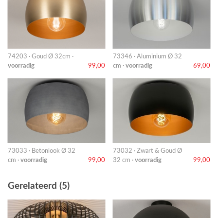
74203 · Goud Ø 32cm ·
73346 · Aluminium Ø 32
voorradig
99,00
cm ·
voorradig
69,00
73033 · Betonlook Ø 32
73032 · Zwart & Goud Ø
cm ·
voorradig
99,00
32 cm ·
voorradig
99,00
Gerelateerd (5)