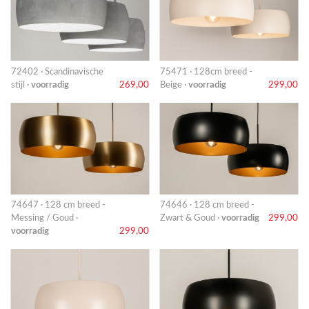
72402 · Scandinavische
75471 · 128cm breed -
stijl ·
voorradig
269,00
Beige ·
voorradig
299,00
74647 · 128 cm breed -
74646 · 128 cm breed -
Messing / Goud ·
Zwart & Goud ·
voorradig
299,00
voorradig
299,00