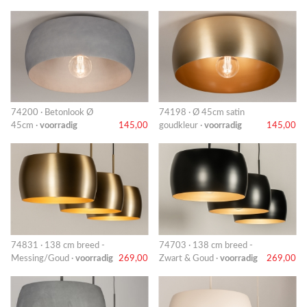
74200 · Betonlook Ø
74198 · Ø 45cm satin
45cm ·
voorradig
145,00
goudkleur ·
voorradig
145,00
74831 · 138 cm breed -
74703 · 138 cm breed -
Messing/Goud ·
voorradig
269,00
Zwart & Goud ·
voorradig
269,00