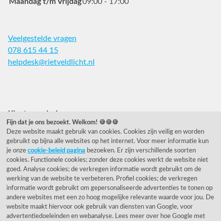
Maandag t/m Vrijdag
09:00 - 17:00
Veelgestelde vragen
078 615 44 15
helpdesk@rietveldlicht.nl
Facebook
Instagram
Pinterest
Klantwaardering
Fijn dat je ons bezoekt. Welkom! 🍪🍪🍪
Deze website maakt gebruik van cookies. Cookies zijn veilig en worden
"Zeer goed" - eKomi.nl
gebruikt op bijna alle websites op het internet. Voor meer informatie kun
je onze
cookie-beleid pagina
bezoeken. Er zijn verschillende soorten
Cijfer: 9.2 (25540 recensies)
cookies. Functionele cookies; zonder deze cookies werkt de website niet
goed. Analyse cookies; de verkregen informatie wordt gebruikt om de
werking van de website te verbeteren. Profiel cookies; de verkregen
informatie wordt gebruikt om gepersonaliseerde advertenties te tonen op
Onze nieuwsbrief
andere websites met een zo hoog mogelijke relevante waarde voor jou. De
website maakt hiervoor ook gebruik van diensten van Google, voor
Wil je onze nieuwsbrief ontvangen?
advertentiedoeleinden en webanalyse. Lees meer over hoe Google met