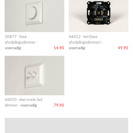
30877 · Fase
66012 · led (fase
afsnijdingsdimmer ·
afsnijdingsdimmer) ·
voorradig
54,90
voorradig
49,90
66010 · duo tronic led
dimmer ·
voorradig
79,90