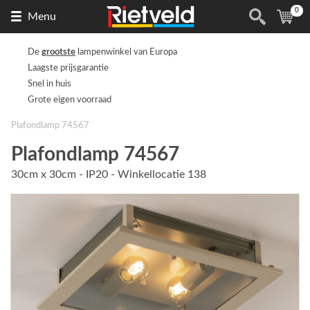
0
Naar
(
ite
Menu
de
homepage
De
grootste
lampenwinkel van Europa
Laagste prijsgarantie
Snel in huis
Grote eigen voorraad
Plafondlamp 74567
Plafondlamp 74567
30cm x 30cm - IP20 - Winkellocatie 138