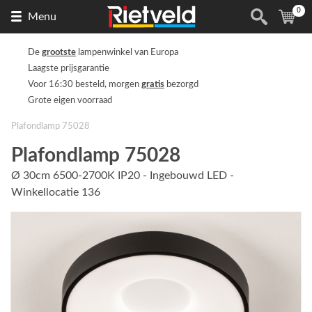
0
Naar
(
ite
Menu
de
homepage
De
grootste
lampenwinkel van Europa
Laagste prijsgarantie
Voor 16:30 besteld, morgen
gratis
bezorgd
Grote eigen voorraad
Plafondlamp 75028
Plafondlamp 75028
Ø 30cm 6500-2700K IP20 - Ingebouwd LED -
Winkellocatie 136