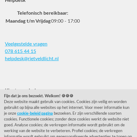
Helpdesk
Telefonisch bereikbaar:
Maandag t/m Vrijdag
09:00 - 17:00
Veelgestelde vragen
078 615 44 15
helpdesk@rietveldlicht.nl
Facebook
Instagram
Pinterest
Klantwaardering
Fijn dat je ons bezoekt. Welkom! 🍪🍪🍪
Deze website maakt gebruik van cookies. Cookies zijn veilig en worden
"Zeer goed" - eKomi.nl
gebruikt op bijna alle websites op het internet. Voor meer informatie kun
je onze
cookie-beleid pagina
bezoeken. Er zijn verschillende soorten
Cijfer: 9.2 (25540 recensies)
cookies. Functionele cookies; zonder deze cookies werkt de website niet
goed. Analyse cookies; de verkregen informatie wordt gebruikt om de
werking van de website te verbeteren. Profiel cookies; de verkregen
informatie wordt gebruikt om gepersonaliseerde advertenties te tonen op