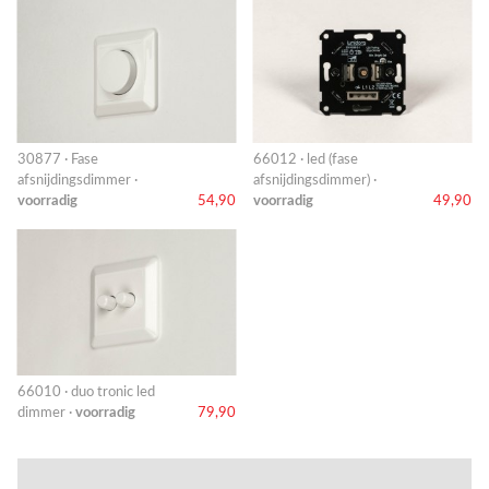
30877 · Fase
66012 · led (fase
afsnijdingsdimmer ·
afsnijdingsdimmer) ·
voorradig
54,90
voorradig
49,90
66010 · duo tronic led
dimmer ·
voorradig
79,90