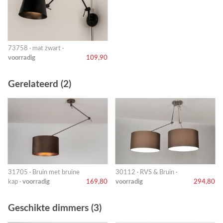
73758 · mat zwart ·
voorradig
109,90
Gerelateerd (2)
31705 · Bruin met bruine
30112 · RVS & Bruin ·
kap ·
voorradig
169,80
voorradig
294,80
Geschikte dimmers (3)