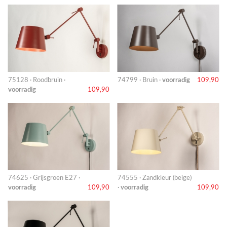
75128 · Roodbruin ·
74799 · Bruin ·
voorradig
109,90
voorradig
109,90
74625 · Grijsgroen E27 ·
74555 · Zandkleur (beige)
voorradig
109,90
·
voorradig
109,90