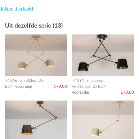
Ja
Nee, bedankt
Uit dezelfde serie (13)
74566 · Zandkleur 2x
74291 · mat zwart
E27 ·
voorradig
179,00
verstelbaar 2x E27 ·
voorradig
179,00