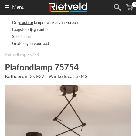
0
Naar
(
Menu
de
homepage
De
grootste
lampenwinkel van Europa
Laagste prijsgarantie
Snel in huis
Grote eigen voorraad
Plafondlamp 75754
Plafondlamp 75754
Koffiebruin 2x E27 - Winkellocatie 043