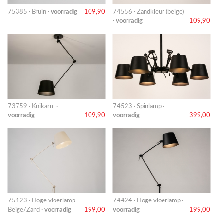
75385 · Bruin ·
voorradig
109,90
74556 · Zandkleur (beige)
·
voorradig
109,90
73759 · Knikarm ·
74523 · Spinlamp ·
voorradig
109,90
voorradig
399,00
75123 · Hoge vloerlamp -
74424 · Hoge vloerlamp ·
Beige/Zand ·
voorradig
199,00
voorradig
199,00