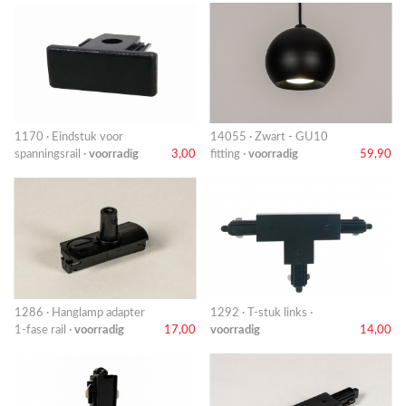
1170 · Eindstuk voor
14055 · Zwart - GU10
spanningsrail ·
voorradig
3,00
fitting ·
voorradig
59,90
1286 · Hanglamp adapter
1292 · T-stuk links ·
1-fase rail ·
voorradig
17,00
voorradig
14,00