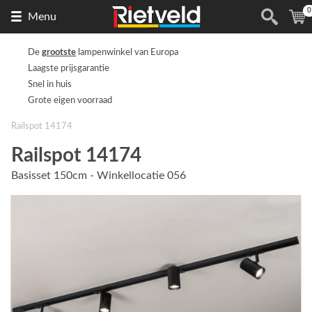
0
Naar
(
Menu
de
homepage
De
grootste
lampenwinkel van Europa
Laagste prijsgarantie
Snel in huis
Grote eigen voorraad
Railspot 14174
Railspot 14174
Basisset 150cm - Winkellocatie 056