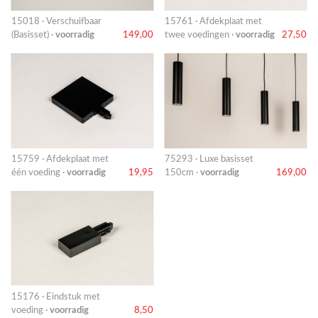
15018 · Verschuifbaar
15761 · Afdekplaat met
(Basisset) ·
voorradig
149,00
twee voedingen ·
voorradig
27,50
15759 · Afdekplaat met
75293 · Luxe basisset
één voeding ·
voorradig
19,95
150cm ·
voorradig
169,00
15176 · Eindstuk met
voeding ·
voorradig
8,50