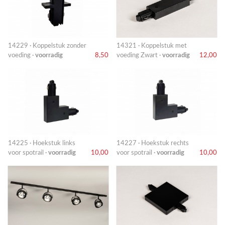
14229 · Koppelstuk zonder
14321 · Koppelstuk met
voeding ·
voorradig
8,50
voeding Zwart ·
voorradig
12,00
14225 · Hoekstuk links
14227 · Hoekstuk rechts
voor spotrail ·
voorradig
10,00
voor spotrail ·
voorradig
10,00