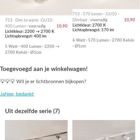
755 · 570 lumen - GU10 -
Dimbaar ·
voorradig
10,90
753 · Dim to warm -GU10-
Lichtkleur: 2700 K
400 Lumen ·
voorradig
10,90
Lichtopbrengst: 570 lm
Lichtkleur: 2200 → 2700 K
Lichtopbrengst: 400 lm
6 Watt · 570 Lumen · 2700 Kelvin
· Ø5cm
5 Watt · 400 Lumen · 2200 →
2700 Kelvin · Ø5cm
Toegevoegd aan je winkelwagen!
💡💡💡 Wil je er lichtbronnen bijkopen?
Ja
Nee, bedankt
Uit dezelfde serie (7)