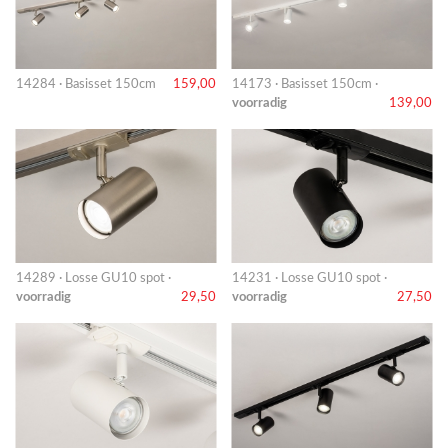
14284 · Basisset 150cm
159,00
14173 · Basisset 150cm ·
voorradig
139,00
14289 · Losse GU10 spot ·
14231 · Losse GU10 spot ·
voorradig
29,50
voorradig
27,50