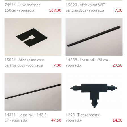
74944 · Luxe basisset
15023 · Afdekplaat WIT
150cm ·
voorradig
169,00
centraaldoos ·
voorradig
7,00
15024 · Afdekplaat voor
14338 · Losse rail - 93 cm ·
centraaldoos ·
voorradig
7,00
voorradig
29,50
14341 · Losse rail - 143,5
1293 · T-stuk rechts ·
cm ·
voorradig
47,50
voorradig
14,00