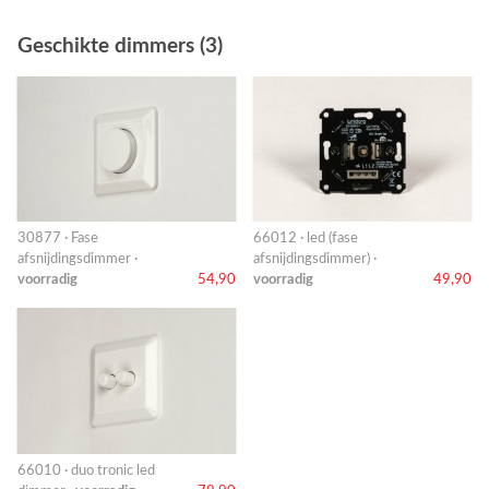
Geschikte dimmers (3)
30877 · Fase
66012 · led (fase
afsnijdingsdimmer ·
afsnijdingsdimmer) ·
voorradig
54,90
voorradig
49,90
66010 · duo tronic led