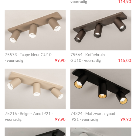
voorradig
114,90
75573 · Taupe kleur GU10
75564 · Koffiebruin
·
voorradig
99,90
GU10 ·
voorradig
115,00
75216 · Beige - Zand IP21 ·
74324 · Mat zwart / goud
voorradig
99,90
IP21 ·
voorradig
99,90