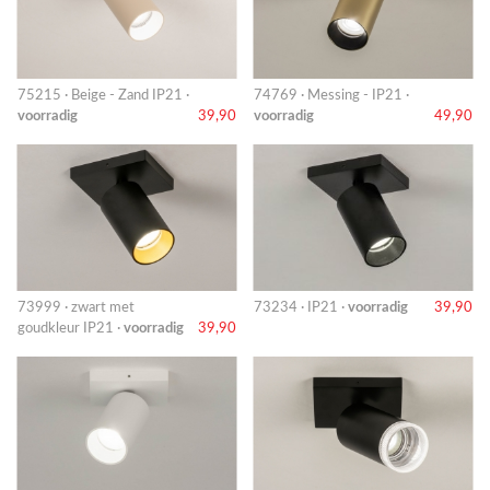
75215 · Beige - Zand IP21 ·
74769 · Messing - IP21 ·
voorradig
39,90
voorradig
49,90
73999 · zwart met
73234 · IP21 ·
voorradig
39,90
goudkleur IP21 ·
voorradig
39,90