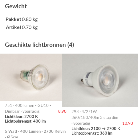
Gewicht
Pakket
0.80 kg
Artikel
0.70 kg
Geschikte lichtbronnen (4)
751 · 400 lumen - GU10 -
Dimbaar ·
voorradig
8,90
293 · 4/2/1W
Lichtkleur: 2700 K
360/180/40lm 3 stap dim
Lichtopbrengst: 400 lm
·
voorradig
10,90
Lichtkleur: 2100 → 2700 K
5 Watt · 400 Lumen · 2700 Kelvin
Lichtopbrengst: 360 lm
· Ø5cm