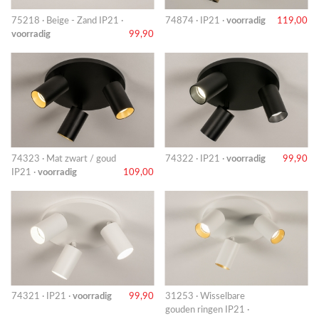
75218 · Beige - Zand IP21 ·
74874 · IP21 ·
voorradig
119,00
voorradig
99,90
74323 · Mat zwart / goud
74322 · IP21 ·
voorradig
99,90
IP21 ·
voorradig
109,00
74321 · IP21 ·
voorradig
99,90
31253 · Wisselbare
gouden ringen IP21 ·