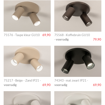
75576 · Taupe kleur GU10
69,90
75568 · Koffiebruin GU10
·
voorradig
79,90
75217 · Beige - Zand IP21 ·
74343 · mat zwart IP21 ·
voorradig
69,90
voorradig
69,90