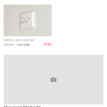
66010 · duo tronic led
dimmer ·
voorradig
79,90