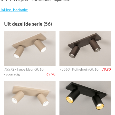
Ja
Nee, bedankt
Uit dezelfde serie (56)
75572 · Taupe kleur GU10
75563 · Koffiebruin GU10
79,90
·
voorradig
69,90