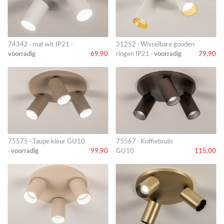
74342 · mat wit IP21 ·
31252 · Wisselbare gouden
voorradig
69,90
ringen IP21 ·
voorradig
79,90
75575 · Taupe kleur GU10
75567 · Koffiebruin
·
voorradig
99,90
GU10
115,00