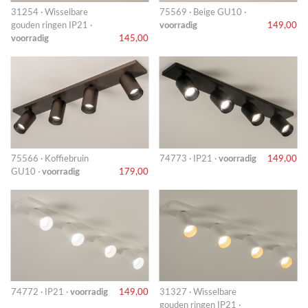
31254 · Wisselbare
75569 · Beige GU10 ·
gouden ringen IP21 ·
voorradig
149,00
voorradig
145,00
75566 · Koffiebruin
74773 · IP21 ·
voorradig
149,00
GU10 ·
voorradig
179,00
74772 · IP21 ·
voorradig
149,00
31327 · Wisselbare
gouden ringen IP21 ·