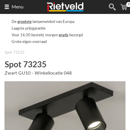
0
Naar
(
Menu
de
homepage
De
grootste
lampenwinkel van Europa
Laagste prijsgarantie
Voor 16:30 besteld, morgen
gratis
bezorgd
Grote eigen voorraad
Spot 73235
Spot 73235
Zwart GU10 - Winkellocatie 048