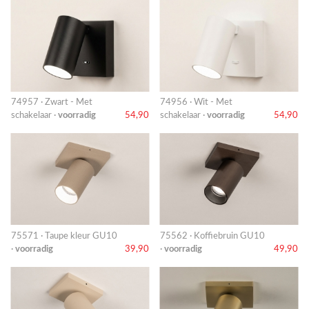
74957 · Zwart - Met
74956 · Wit - Met
schakelaar ·
voorradig
54,90
schakelaar ·
voorradig
54,90
75571 · Taupe kleur GU10
75562 · Koffiebruin GU10
·
voorradig
39,90
·
voorradig
49,90