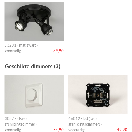
73291 · mat zwart ·
voorradig
39,90
Geschikte dimmers (3)
30877 · Fase
66012 · led (fase
afsnijdingsdimmer ·
afsnijdingsdimmer) ·
voorradig
54,90
voorradig
49,90