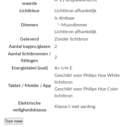
IP 21 drupwaterdicht
waarde
Lichtkleur
Lichtbron afhankelijk
Is dimbaar
Dimmen
└ Muurdimmer
Lichtbron afhankelijk
Geleverd
Zonder lichtbron
Aantal kapjes/glazen
2
Aantal lichtbronnen /
2
fittingen
Energielabel (oud)
A+ t/m E
Geschikt voor Philips Hue White
lichtbron
Tablet / Mobile / App
Geschikt voor Philips Hue Color
lichtbron
Elektrische
Klasse I: met aarding
veiligheidsklasse
Toon meer