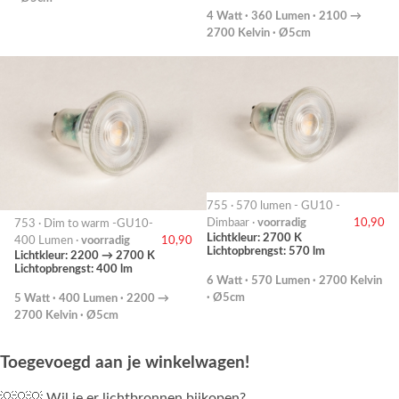
4 Watt · 360 Lumen · 2100 →
2700 Kelvin · Ø5cm
755 · 570 lumen - GU10 -
Dimbaar ·
voorradig
10,90
753 · Dim to warm -GU10-
Lichtkleur: 2700 K
400 Lumen ·
voorradig
10,90
Lichtopbrengst: 570 lm
Lichtkleur: 2200 → 2700 K
Lichtopbrengst: 400 lm
6 Watt · 570 Lumen · 2700 Kelvin
· Ø5cm
5 Watt · 400 Lumen · 2200 →
2700 Kelvin · Ø5cm
Toegevoegd aan je winkelwagen!
💡💡💡 Wil je er lichtbronnen bijkopen?