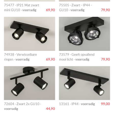
75477 · IP21 Mat zwart
75505 · Zwart - IP44 -
mini GU10 ·
voorradig
69,90
GU10 ·
voorradig
79,90
74938 · Verwisselbare
73579 · Geeft opvallend
ringen ·
voorradig
69,90
mooi licht ·
voorradig
79,90
72604 · Zwart 2x GU10 ·
13161 · IP44 ·
voorradig
99,00
voorradig
44,90