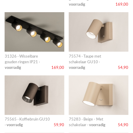
voorradig
169,00
31326 · Wisselbare
75574 · Taupe met
gouden ringen IP21 ·
schakelaar GU10 ·
voorradig
169,00
voorradig
54,90
75565 · Koffiebruin GU10
75283 · Beige - Met
·
voorradig
59,90
schakelaar ·
voorradig
54,90