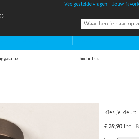
Veelgestelde vragen
Jouw favori
55
uitenverlichting
Diversen
Lic
ijsgarantie
Snel in huis
Kies je kleur:
€ 39,90
Incl.