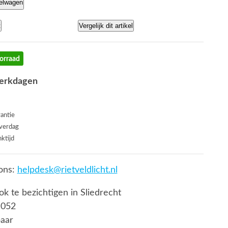
kelwagen
t
Vergelijk dit artikel
orraad
werkdagen
rantie
everdag
ktijd
ons:
helpdesk@rietveldlicht.nl
ook te bezichtigen in Sliedrecht
 052
baar