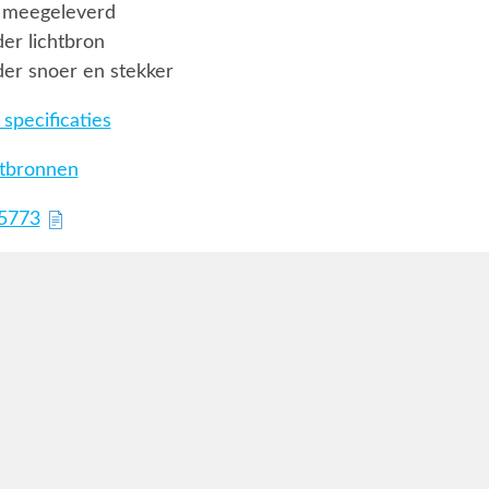
 meegeleverd
er lichtbron
er snoer en stekker
specificaties
htbronnen
75773