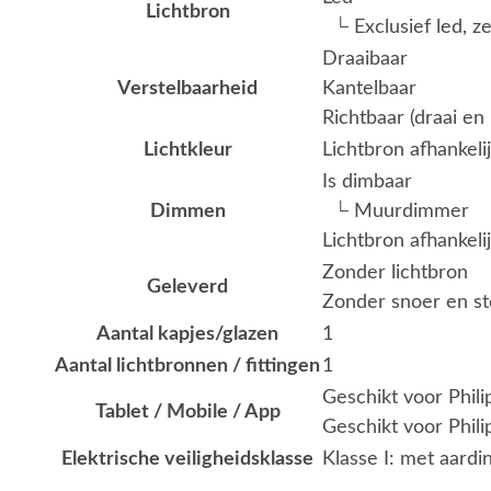
Lichtbron
└ Exclusief led, z
Draaibaar
Verstelbaarheid
Kantelbaar
Richtbaar (draai en 
Lichtkleur
Lichtbron afhankeli
Is dimbaar
Dimmen
└ Muurdimmer
Lichtbron afhankeli
Zonder lichtbron
Geleverd
Zonder snoer en st
Aantal kapjes/glazen
1
Aantal lichtbronnen / fittingen
1
Geschikt voor Phil
Tablet / Mobile / App
Geschikt voor Phili
Elektrische veiligheidsklasse
Klasse I: met aardi