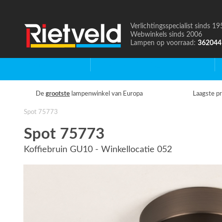
Verlichtingsspecialist sinds 19
Naar
Webwinkels sinds 2006
de
Lampen op voorraad:
362044
homepage
Home
Binnenverlichting
B
De
grootste
lampenwinkel van Europa
Laagste pr
Spot 75773
Spot 75773
Koffiebruin GU10 - Winkellocatie 052