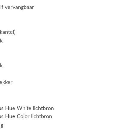
elf vervangbaar
kantel)
jk
jk
ekker
ips Hue White lichtbron
ps Hue Color lichtbron
ng