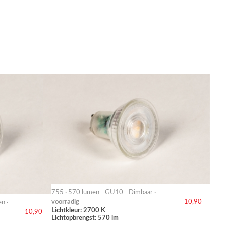
755 · 570 lumen - GU10 - Dimbaar ·
voorradig
10,90
n ·
Lichtkleur: 2700 K
10,90
Lichtopbrengst: 570 lm