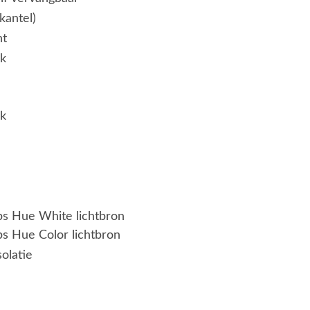
kantel)
ht
jk
jk
ips Hue White lichtbron
ps Hue Color lichtbron
solatie