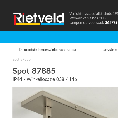
Verlichtingsspecialist sinds 19
Naar
Webwinkels sinds 2006
de
Lampen op voorraad:
362789
homepage
Home
Binnenverlichting
B
De
grootste
lampenwinkel van Europa
Laagste pr
Spot 87885
Spot 87885
IP44 - Winkellocatie 058 / 146