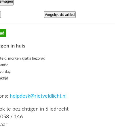
kelwagen
t
Vergelijk dit artikel
aad
gen in huis
teld, morgen
gratis
bezorgd
rantie
everdag
ktijd
ons:
helpdesk@rietveldlicht.nl
ook te bezichtigen in Sliedrecht
 058 / 146
baar