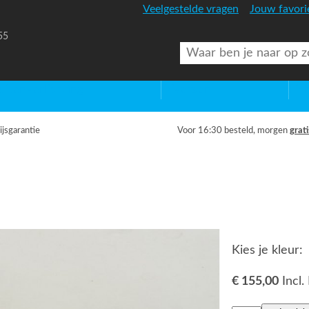
Veelgestelde vragen
Jouw favori
55
uitenverlichting
Diversen
Lic
ijsgarantie
Voor 16:30 besteld, morgen
grati
Kies je kleur:
€ 155,00
Incl