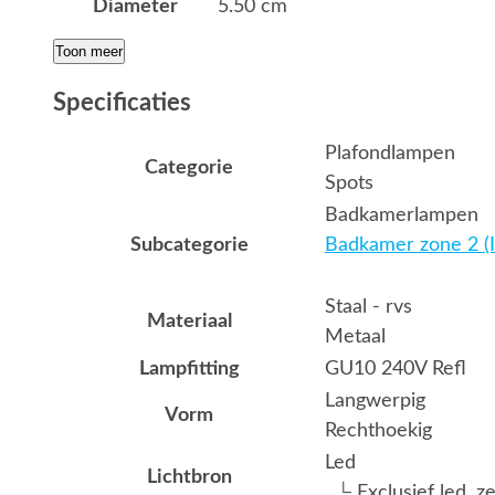
Diameter
5.50 cm
Toon meer
Specificaties
Plafondlampen
Categorie
Spots
Badkamerlampen
Subcategorie
Badkamer zone 2 (I
Staal - rvs
Materiaal
Metaal
Lampfitting
GU10 240V Refl
Langwerpig
Vorm
Rechthoekig
Led
Lichtbron
└ Exclusief led, z