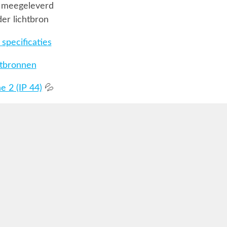
 meegeleverd
er lichtbron
specificaties
htbronnen
 2 (IP 44)
💦