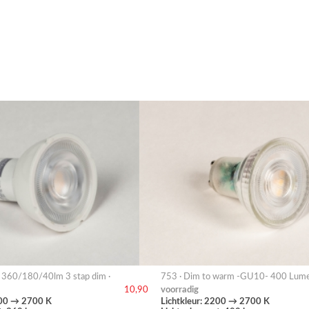
360/180/40lm 3 stap dim ·
753 · Dim to warm -GU10- 400 Lume
voorradig
10,90
100 → 2700 K
Lichtkleur: 2200 → 2700 K