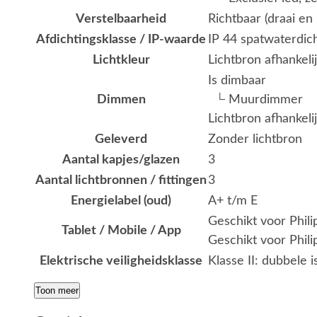
Verstelbaarheid
Richtbaar (draai en 
Afdichtingsklasse / IP-waarde
IP 44 spatwaterdic
Lichtkleur
Lichtbron afhankeli
Is dimbaar
Dimmen
└ Muurdimmer
Lichtbron afhankeli
Geleverd
Zonder lichtbron
Aantal kapjes/glazen
3
Aantal lichtbronnen / fittingen
3
Energielabel (oud)
A+ t/m E
Geschikt voor Phil
Tablet / Mobile / App
Geschikt voor Phili
Elektrische veiligheidsklasse
Klasse II: dubbele i
Toon meer